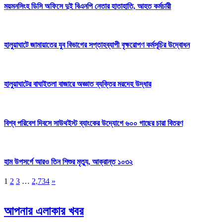
ময়মনসিংহ ডিসি অফিসে দুই বিএনপি নেতার হাতাহাতি, আহত কর্মচারী
হালুয়াঘাটে জামায়াতের যুব বিভাগের সপ্তাহব্যাপী বৃক্ষরোপণ কর্মসূচির উদ্বোধন
হালুয়াঘাটের বাঘাইতলা বাজারে অজ্ঞাত ব্যক্তির মরদেহ উদ্ধার
বিশ্ব পরিবেশ দিবসে সাউথইস্ট ব্যাংকের উদ্যোগে ৬০০ গাছের চারা বিতরণ
হাম উপসর্গে আরও তিন শিশুর মৃত্যু, আক্রান্ত ১০৩২
1
2
3
…
2,734
»
আপনার এলাকার খবর