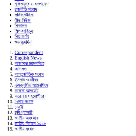
মুক্তিযুদ্ধ ও বাংলাদেশ
রাজনীতি সংবাদ
লাইফস্টাইল
লীড নিউজ
শিক্ষাঙ্গন
শিল্প-সাহিত্য
শিশু কর্ণার
শুভ জন্মদিন
Correspondent
English News
আজকের ময়মনসিংহ
আদালত
আন্তর্জাতিক সংবাদ
ইসলাম ও জীবন
এক্সক্লুসিভ ময়মনসিংহ
করোনা আপডেট
করোনায় সহযোগীতা
খেলার সংবাদ
চাকুরী
ছবি গ্যালারী
জাতীয় অহংকার
জাতীয় নির্বাচন ২০১৮
জাতীয় সংবাদ