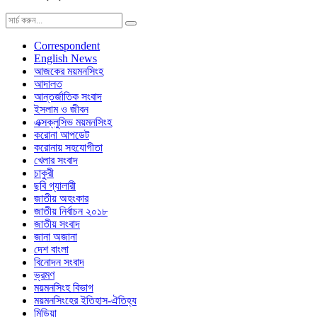
Correspondent
English News
আজকের ময়মনসিংহ
আদালত
আন্তর্জাতিক সংবাদ
ইসলাম ও জীবন
এক্সক্লুসিভ ময়মনসিংহ
করোনা আপডেট
করোনায় সহযোগীতা
খেলার সংবাদ
চাকুরী
ছবি গ্যালারী
জাতীয় অহংকার
জাতীয় নির্বাচন ২০১৮
জাতীয় সংবাদ
জানা অজানা
দেশ বাংলা
বিনোদন সংবাদ
ভ্রমণ
ময়মনসিংহ বিভাগ
ময়মনসিংহের ইতিহাস-ঐতিহ্য
মিডিয়া