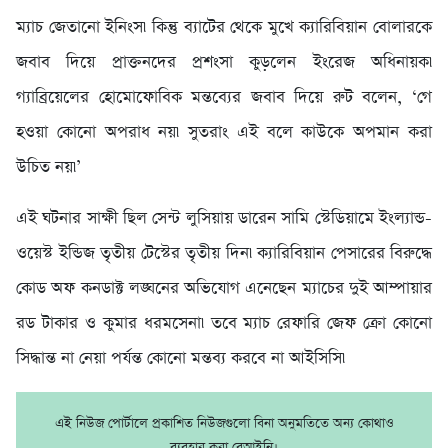
ম্যাচ জেতানো ইনিংস৷ কিন্তু ব্যাটের থেকে মুখে ক্যারিবিয়ান বোলারকে
জবাব দিয়ে প্রাক্তনদের প্রশংসা কুড়লেন ইংরেজ অধিনায়ক৷
গ্যাব্রিয়েলের হোমোফোবিক মন্তব্যের জবাব দিয়ে রুট বলেন, ‘গে
হওয়া কোনো অপরাধ নয়৷ সুতরাং এই বলে কাউকে অপমান করা
উচিত নয়৷’
এই ঘটনার সাক্ষী ছিল সেন্ট লুসিয়ায় ডারেন সামি স্টেডিয়ামে ইংল্যান্ড-
ওয়েস্ট ইন্ডিজ তৃতীয় টেস্টের তৃতীয় দিন৷ ক্যারিবিয়ান পেসারের বিরুদ্ধে
কোড অফ কনডাক্ট লঙ্ঘনের অভিযোগ এনেছেন ম্যাচের দুই আম্পায়ার
রড টাকার ও কুমার ধরমসেনা৷ তবে ম্যাচ রেফারি জেফ ক্রো কোনো
সিদ্ধান্ত না নেয়া পর্যন্ত কোনো মন্তব্য করবে না আইসিসি৷
এই নিউজ পোর্টালে প্রকাশিত নিউজগুলো বিনা অনুমতিতে অন্য কোথাও
ব্যবহার করা বেআইনি।