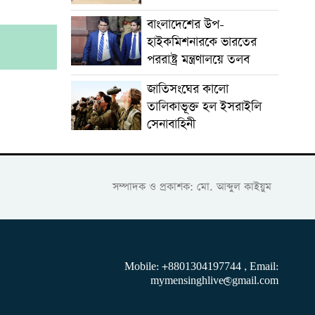
বাংলাদেশের উপ-
হাইকমিশনারকে ভারতের
।
পররাষ্ট্র মন্ত্রণালয়ে তলব
জাতিসংঘের কালো
তালিকাভূক্ত হল ইসরাইলি
সেনাবাহিনী
সম্পাদক ও প্রকাশক: মো. আব্দুল কাইয়ুম
Mobile: +8801304197744 , Email:
mymensinghlive@gmail.com