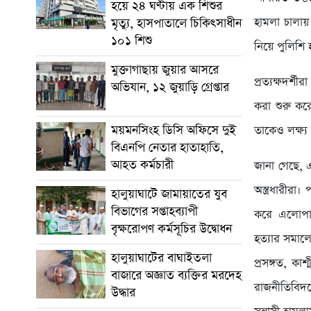
হয়ে ২৪ ঘণ্টায় এক শিশুর
হামলা চালায়
মৃত্যু, হাসপাতালে চিকিৎসাধীন
১০১ শিশু
নিয়ে পুলিশি 
মুক্তাগাছায় জুয়ার আসরে
প্রত্যক্ষদর্
অভিযান, ১২ জুয়াড়ি গ্রেপ্তার
করা শুরু কর
ময়মনসিংহ ডিসি অফিসে দুই
তাকেও লক্ষ্য
বিএনপি নেতার হাতাহাতি,
আহত কর্মচারী
জানা গেছে, 
অস্ত্রধারীরা
হালুয়াঘাটে জামায়াতের যুব
বিভাগের সপ্তাহব্যাপী
করে এলোপাত
বৃক্ষরোপণ কর্মসূচির উদ্বোধন
হত্যার সমাল
হালুয়াঘাটের বাঘাইতলা
প্রসঙ্গত, কা
বাজারে অজ্ঞাত ব্যক্তির মরদেহ
রাজনীতিবিদদ
উদ্ধার