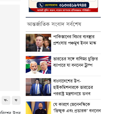
আন্তর্জাতিক সংবাদ সর্বশেষ
পাকিস্তানের বিচার ব্যবস্থার
প্রশংসায় পঞ্চমুখ ইলন মাস্ক
ভারতের সঙ্গে বাণিজ্য চুক্তির
ব্যাপারে যা বললেন ট্রাম্প
বাংলাদেশের উপ-
হাইকমিশনারকে ভারতের
পররাষ্ট্র মন্ত্রণালয়ে তলব
ফ-
ফ
যে কারণে জেলেনস্কিকে
‘ভিক্ষুক এবং প্রতারক’ বললেন
 পুলিশের উপর