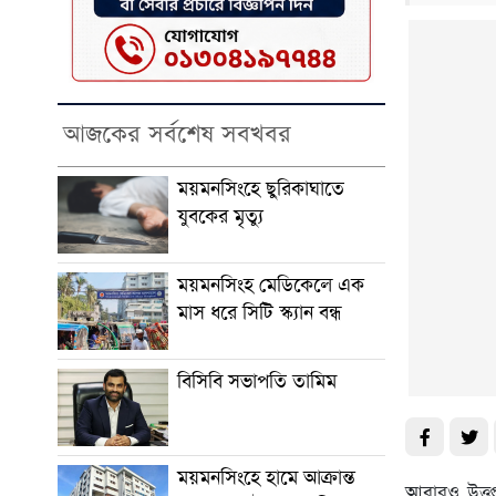
আজকের সর্বশেষ সবখবর
ময়মনসিংহে ছুরিকাঘাতে
যুবকের মৃত্যু
ময়মনসিংহ মেডিকেলে এক
মাস ধরে সিটি স্ক্যান বন্ধ
বিসিবি সভাপতি তামিম
ময়মনসিংহে হামে আক্রান্ত
আবারও উত্তপ