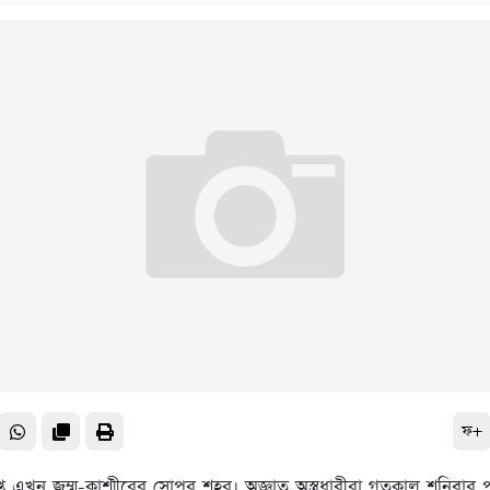
ফ+
্ত এখন জম্মু-কাশ্মীরের সোপর শহর। অজ্ঞাত অস্ত্রধারীরা গতকাল শনিবার