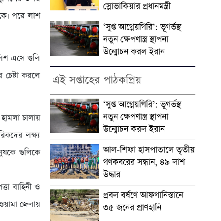
স্লোভাকিয়ার প্রধানমন্ত্রী
েকে। পরে লাশ
‘সুপ্ত আগ্নেয়গিরি’: ভূগর্ভস্থ
নতুন ক্ষেপণাস্ত্র স্থাপনা
উন্মোচন করল ইরান
ুলিশ এসে গুলি
 চেষ্টা করলে
এই সপ্তাহের পাঠকপ্রিয়
‘সুপ্ত আগ্নেয়গিরি’: ভূগর্ভস্থ
নতুন ক্ষেপণাস্ত্র স্থাপনা
 হামলা চালায়
উন্মোচন করল ইরান
রিকদের লক্ষ্য
আল-শিফা হাসপাতালে তৃতীয়
ুষকে গুলিকে
গণকবরের সন্ধান, ৪৯ লাশ
উদ্ধার
ত্তা বাহিনী ও
প্রবল বর্ষণে আফগানিস্তানে
লওয়ামা জেলায়
৩৫ জনের প্রাণহানি