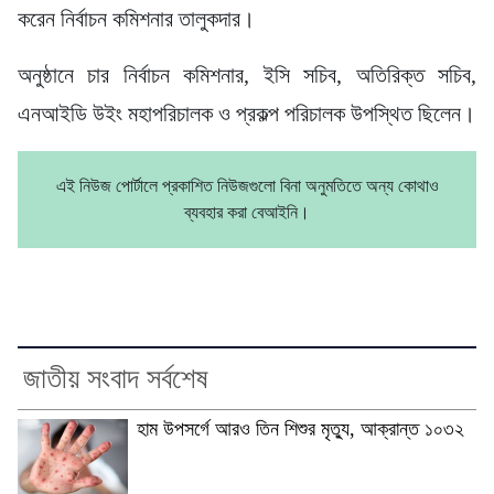
করেন নির্বাচন কমিশনার তালুকদার।
অনুষ্ঠানে চার নির্বাচন কমিশনার, ইসি সচিব, অতিরিক্ত সচিব,
এনআইডি উইং মহাপরিচালক ও প্রকল্প পরিচালক উপস্থিত ছিলেন।
এই নিউজ পোর্টালে প্রকাশিত নিউজগুলো বিনা অনুমতিতে অন্য কোথাও
ব্যবহার করা বেআইনি।
জাতীয় সংবাদ সর্বশেষ
হাম উপসর্গে আরও তিন শিশুর মৃত্যু, আক্রান্ত ১০৩২