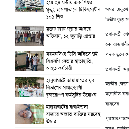
হয়ে ২৪ ঘণ্টায় এক শিশুর
মৃত্যু, হাসপাতালে চিকিৎসাধীন
অমর একুশে ফ
১০১ শিশু
দ্বিতীয় বৃহৎ
মুক্তাগাছায় জুয়ার আসরে
প্রধানমন্ত্রী
অভিযান, ১২ জুয়াড়ি গ্রেপ্তার
হক রাজধানী
ময়মনসিংহ ডিসি অফিসে দুই
পদক তুলে দ
বিএনপি নেতার হাতাহাতি,
আহত কর্মচারী
প্রধানমন্ত্রী
হালুয়াঘাটে জামায়াতের যুব
জাতীয় ক্ষেত
বিভাগের সপ্তাহব্যাপী
মনোনীত করা 
বৃক্ষরোপণ কর্মসূচির উদ্বোধন
বাসসের
হালুয়াঘাটের বাঘাইতলা
বাজারে অজ্ঞাত ব্যক্তির মরদেহ
পুরস্কারপ্রাপ
উদ্ধার
সমগ্র জাতির