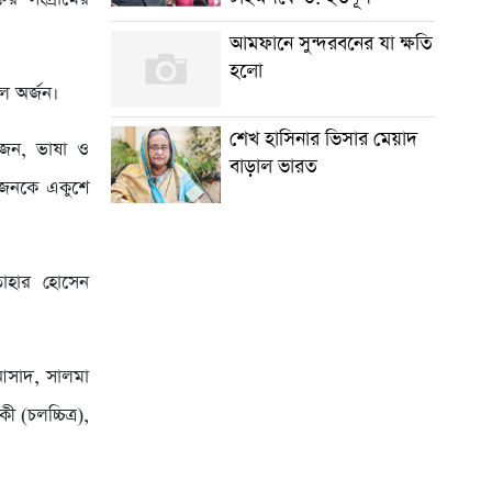
আমফানে সুন্দরবনের যা ক্ষতি
হলো
ল অর্জন।
শেখ হাসিনার ভিসার মেয়াদ
তজন, ভাষা ও
বাড়াল ভারত
 জনকে একুশে
াহার হোসেন
আসাদ, সালমা
(চলচ্চিত্র),