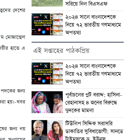
সরিয়ে নিল বিএসএফ
ত্বদের দেশের
২০২৪ সালে বাংলাদেশকে
নিয়ে ৭২ ভারতীয় গণমাধ্যমে
অপতথ্য
 ক ম মোজাম্মেল
জয়ীর হাতে এ
এই সপ্তাহের পাঠকপ্রিয়
২০২৪ সালে বাংলাদেশকে
নিয়ে ৭২ ভারতীয় গণমাধ্যমে
।
অপতথ্য
ে পদকের জন্য
পূর্বাচলের প্লট বরাদ্দ: হাসিনা-
 করা হয়।-খবর
রেহানাসহ ৪ জনের বিরুদ্ধে
দুদকের মামলা
টিউলিপ সিদ্দিক সরাসরি
শেষের জন্য নয়
ডাকাতির সুবিধাভোগী: সানডে
টাইমসকে ড. ইউনূস
ির সংগ্রামের