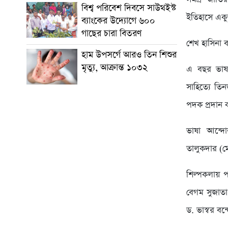
বিশ্ব পরিবেশ দিবসে সাউথইস্ট
ইতিহাসে একুশ 
ব্যাংকের উদ্যোগে ৬০০
গাছের চারা বিতরণ
শেখ হাসিনা 
হাম উপসর্গে আরও তিন শিশুর
মৃত্যু, আক্রান্ত ১০৩২
এ বছর ভাষা
সাহিত্যে ত
পদক প্রদান 
ভাষা আন্দ
তালুকদার (ম
শিল্পকলায় 
বেগম সুজাতা
ড. ভাস্বর বন