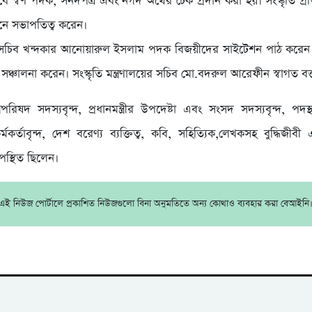
েবে স্বর্ণ পদক, সনদপত্র এবং নগদ অর্থের চেক প্রদান করা হয়। সংস্কৃতি প্রতি
ানে সভাপতিত্ব করেন।
ষদ সচিব খন্দকার আনোয়ারুল ইসলাম পদক বিজয়ীদের সাইটেশন পাঠ করেন 
 সঞ্চালনা করেন। সংস্কৃতি মন্ত্রণালয়ের সচিব মো.বদরুল আরেফীন স্বাগত বক্
্ত্রিপরিষদ সদস্যবৃন্দ, প্রধানমন্ত্রীর উপদেষ্টা এবং সংসদ সদস্যবৃন্দ, প
মকর্তাবৃন্দ, দেশ বরেণ্য ব্যক্তিত্ব, কবি, সহিত্যিক,লেখকসহ বুদ্ধিজীবী 
পস্থিত ছিলেন।
এই নিউজ পোর্টালে প্রকাশিত নিউজগুলো বিনা অনুমতিতে অন্য কোথাও ব্যবহার করা বেআইনি