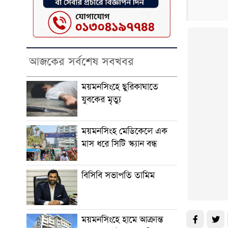
আজকের সর্বশেষ সবখবর
ময়মনসিংহে ছুরিকাঘাতে
যুবকের মৃত্যু
ময়মনসিংহ মেডিকেলে এক
মাস ধরে সিটি স্ক্যান বন্ধ
বিসিবি সভাপতি তামিম
ময়মনসিংহে হামে আক্রান্ত