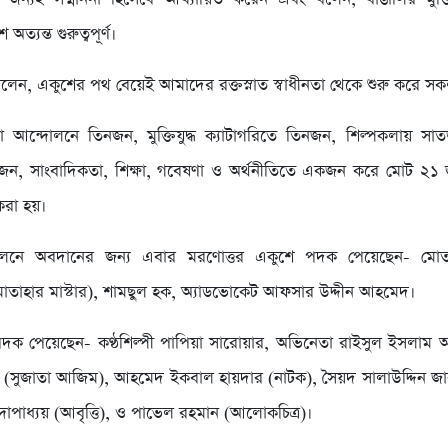
অত্যন্ত গুরুত্বপূর্ণ।
বলেন, একুশের পথ বেয়েই আমাদের রক্তস্নাত স্বাধীনতা থেকে শুরু করে সক
 আন্দোলনে তিনজন, মুক্তিযুদ্ধ ক্যাটাগরিতে তিনজন, শিল্পকলায় সা
িনজন, সাংবাদিকতা, শিক্ষা, গবেষণা ও অর্থনীতিতে একজন করে মোট ২১
করা হয়।
োলনে অবদানের জন্য এবার মরণোত্তর একুশে পদক পেয়েছেন- মোত
োতাহার মাস্টার), শামছুল হক, অ্যাডভোকেট আফসার উদ্দীন আহমেদ।
পদক পেয়েছেন- কণ্ঠশিল্পী পাপিয়া সারোয়ার, অভিনেতা রাইসুল ইসলাম 
 (সুজাতা আজিম), আহমেদ ইকবাল হায়দার (নাটক), সৈয়দ সালাউদ্দিন জাকী 
্দোপাধ্যয় (আবৃত্তি), ও পাভেল রহমান (আলোকচিত্র)।