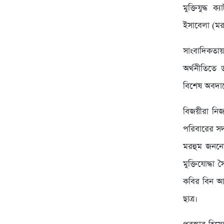
মুক্তিযুদ্ধ
ইসাবেলা (ম
সাংবাদিকতায়
অর্থনীতিতে 
বিশেষ অবদান
বিজয়ীরা নিজ
পরিবারের সদ
মরহুম জননেতা
মুক্তিযোদ্ধা
কবির বিন আন
ছাত্র।