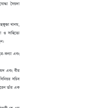
যোদ্ধা সৈয়দা
াহফুজা খানম,
া ও সাহিত্যে
েন।
্র-কন্যা এবং
আহমেদ এবং বীর
র সিনিয়র সচিব
করেন তাঁর এক