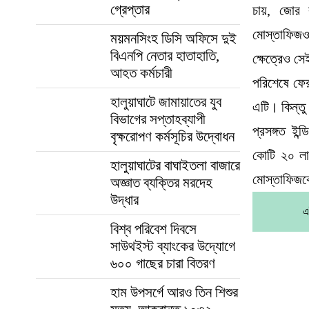
গ্রেপ্তার
চায়, জোর 
মোস্তাফিজও 
ময়মনসিংহ ডিসি অফিসে দুই
বিএনপি নেতার হাতাহাতি,
ক্ষেত্রেও স
আহত কর্মচারী
পরিশেষে ফের
হালুয়াঘাটে জামায়াতের যুব
এটি। কিন্তু
বিভাগের সপ্তাহব্যাপী
প্রসঙ্গত ইন
বৃক্ষরোপণ কর্মসূচির উদ্বোধন
কোটি ২০ লা
হালুয়াঘাটের বাঘাইতলা বাজারে
মোস্তাফিজক
অজ্ঞাত ব্যক্তির মরদেহ
উদ্ধার
এ
বিশ্ব পরিবেশ দিবসে
সাউথইস্ট ব্যাংকের উদ্যোগে
৬০০ গাছের চারা বিতরণ
হাম উপসর্গে আরও তিন শিশুর