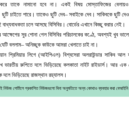
করে তাকে নামানো হবে না। একই বিষয় মোস্তাফিজের বেলায়ও
ছুটি চাইতে পারে। তাকেও ছুটি দেব– সবাইকে দেব। সাকিবকে ছুটি দে
েই বাধ্যবাধকতা চলে আসছে বিসিবির। বোর্ডের এখানে কিচ্ছু করার নেই।
 আক্ষেপের সুর শোনা গেল বিসিবির পরিচালকের কণ্ঠে, অবশ্যই খুব ভা
 যেটি বললাম– অনিচ্ছুক কাউকে আমরা খেলাতে চাই না।
্ডিয়ান প্রিমিয়ার লিগে (আইপিএল) বিশ্বসেরা অলরাউন্ডার সাকিব আল
খ ভারতীয় রুপিতে দলে ভিড়িয়েছে কলকাতা নাইট রাইডার্স। আর এক 
ে দলে ভিড়িয়েছে রাজস্থান রয়্যালস।
ই নিউজ পোর্টালে প্রকাশিত নিউজগুলো বিনা অনুমতিতে অন্য কোথাও ব্যবহার করা বেআইন