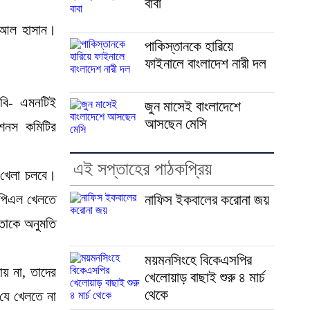
বাবা
ব আল হাসান।
পাকিস্তানকে হারিয়ে
ফাইনালে বাংলাদেশ নারী দল
বি- এমনটিই
জুন মাসেই বাংলাদেশে
আসছেন মেসি
েশনস কমিটির
এই সপ্তাহের পাঠকপ্রিয়
 খেলা চলবে।
ইপিএল খেলতে
নাফিস ইকবালের করোনা জয়
 তাকে অনুমতি
ময়মনসিংহে বিকেএসপির
ায় না, তাদের
খেলোয়াড় বাছাই শুরু ৪ মার্চ
থেকে
যে খেলতে না