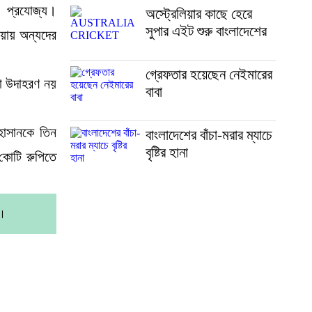
 প্রযোজ্য।
অস্ট্রেলিয়ার কাছে হেরে
সুপার এইট শুরু বাংলাদেশের
ওয়ায় অন্যদের
গ্রেফতার হয়েছেন নেইমারের
লো উদাহরণ নয়
বাবা
 হাসানকে তিন
বাংলাদেশের বাঁচা-মরার ম্যাচে
বৃষ্টির হানা
কোটি রুপিতে
ি।