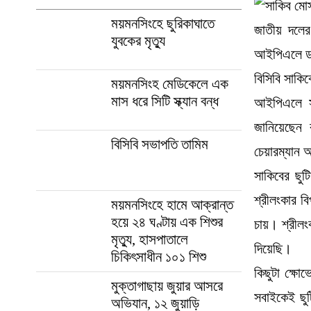
ময়মনসিংহে ছুরিকাঘাতে
জাতীয় দলের
যুবকের মৃত্যু
আইপিএলে ডাক
বিসিবি সাকি
ময়মনসিংহ মেডিকেলে এক
মাস ধরে সিটি স্ক্যান বন্ধ
আইপিএলে স
জানিয়েছেন 
বিসিবি সভাপতি তামিম
চেয়ারম্যান
সাকিবের ছু
শ্রীলংকার 
ময়মনসিংহে হামে আক্রান্ত
হয়ে ২৪ ঘণ্টায় এক শিশুর
চায়। শ্রীলং
মৃত্যু, হাসপাতালে
দিয়েছি।
চিকিৎসাধীন ১০১ শিশু
কিছুটা ক্ষো
মুক্তাগাছায় জুয়ার আসরে
সবাইকেই ছু
অভিযান, ১২ জুয়াড়ি