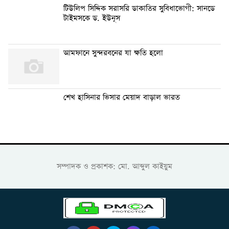
টিউলিপ সিদ্দিক সরাসরি ডাকাতির সুবিধাভোগী: সানডে
টাইমসকে ড. ইউনূস
আমফানে সুন্দরবনের যা ক্ষতি হলো
শেখ হাসিনার ভিসার মেয়াদ বাড়াল ভারত
সম্পাদক ও প্রকাশক: মো. আব্দুল কাইয়ুম