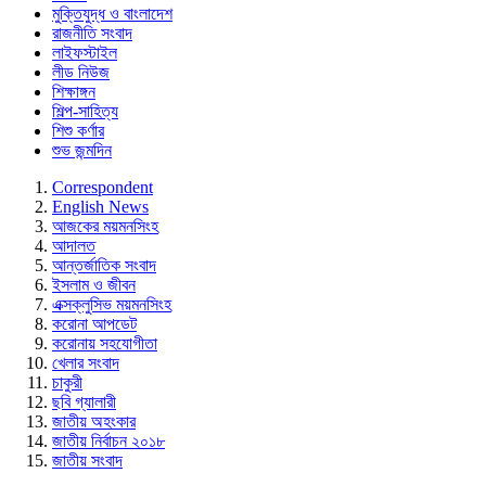
মুক্তিযুদ্ধ ও বাংলাদেশ
রাজনীতি সংবাদ
লাইফস্টাইল
লীড নিউজ
শিক্ষাঙ্গন
শিল্প-সাহিত্য
শিশু কর্ণার
শুভ জন্মদিন
Correspondent
English News
আজকের ময়মনসিংহ
আদালত
আন্তর্জাতিক সংবাদ
ইসলাম ও জীবন
এক্সক্লুসিভ ময়মনসিংহ
করোনা আপডেট
করোনায় সহযোগীতা
খেলার সংবাদ
চাকুরী
ছবি গ্যালারী
জাতীয় অহংকার
জাতীয় নির্বাচন ২০১৮
জাতীয় সংবাদ