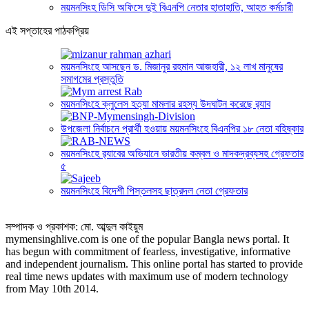
ময়মনসিংহ ডিসি অফিসে দুই বিএনপি নেতার হাতাহাতি, আহত কর্মচারী
এই সপ্তাহের পাঠকপ্রিয়
ময়মনসিংহে আসছেন ড. মিজানুর রহমান আজহারী, ১২ লাখ মানুষের
সমাগমের প্রস্তুতি
ময়মনসিংহে ক্লুলেস হত্যা মামলার রহস্য উদঘাটন করেছে র‍্যাব
উপজেলা নির্বাচনে প্রার্থী হওয়ায় ময়মনসিংহে বিএনপির ১৮ নেতা বহিষ্কার
ময়মনসিংহে র‍্যাবের অভিযানে ভারতীয় কম্বল ও মাদকদ্রব্যসহ গ্রেফতার
৫
ময়মনসিংহে বিদেশী পিস্তলসহ ছাত্রদল নেতা গ্রেফতার
সম্পাদক ও প্রকাশক: মো. আব্দুল কাইয়ুম
mymensinghlive.com is one of the popular Bangla news portal. It
has begun with commitment of fearless, investigative, informative
and independent journalism. This online portal has started to provide
real time news updates with maximum use of modern technology
from May 10th 2014.