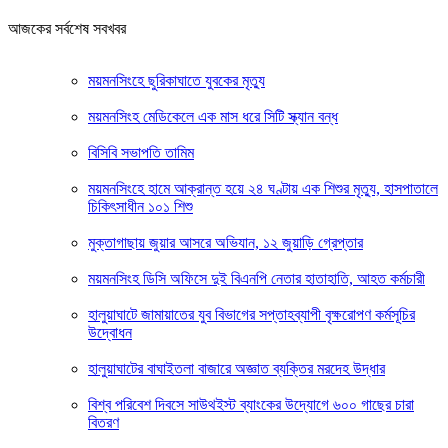
আজকের সর্বশেষ সবখবর
ময়মনসিংহে ছুরিকাঘাতে যুবকের মৃত্যু
ময়মনসিংহ মেডিকেলে এক মাস ধরে সিটি স্ক্যান বন্ধ
বিসিবি সভাপতি তামিম
ময়মনসিংহে হামে আক্রান্ত হয়ে ২৪ ঘণ্টায় এক শিশুর মৃত্যু, হাসপাতালে
চিকিৎসাধীন ১০১ শিশু
মুক্তাগাছায় জুয়ার আসরে অভিযান, ১২ জুয়াড়ি গ্রেপ্তার
ময়মনসিংহ ডিসি অফিসে দুই বিএনপি নেতার হাতাহাতি, আহত কর্মচারী
হালুয়াঘাটে জামায়াতের যুব বিভাগের সপ্তাহব্যাপী বৃক্ষরোপণ কর্মসূচির
উদ্বোধন
হালুয়াঘাটের বাঘাইতলা বাজারে অজ্ঞাত ব্যক্তির মরদেহ উদ্ধার
বিশ্ব পরিবেশ দিবসে সাউথইস্ট ব্যাংকের উদ্যোগে ৬০০ গাছের চারা
বিতরণ