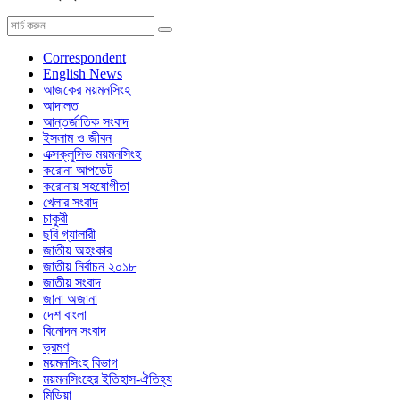
Correspondent
English News
আজকের ময়মনসিংহ
আদালত
আন্তর্জাতিক সংবাদ
ইসলাম ও জীবন
এক্সক্লুসিভ ময়মনসিংহ
করোনা আপডেট
করোনায় সহযোগীতা
খেলার সংবাদ
চাকুরী
ছবি গ্যালারী
জাতীয় অহংকার
জাতীয় নির্বাচন ২০১৮
জাতীয় সংবাদ
জানা অজানা
দেশ বাংলা
বিনোদন সংবাদ
ভ্রমণ
ময়মনসিংহ বিভাগ
ময়মনসিংহের ইতিহাস-ঐতিহ্য
মিডিয়া