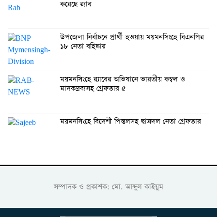
করেছে র‍্যাব
উপজেলা নির্বাচনে প্রার্থী হওয়ায় ময়মনসিংহে বিএনপির
১৮ নেতা বহিষ্কার
ময়মনসিংহে র‍্যাবের অভিযানে ভারতীয় কম্বল ও
মাদকদ্রব্যসহ গ্রেফতার ৫
ময়মনসিংহে বিদেশী পিস্তলসহ ছাত্রদল নেতা গ্রেফতার
সম্পাদক ও প্রকাশক: মো. আব্দুল কাইয়ুম