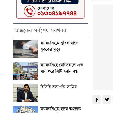
আজকের সর্বশেষ সবখবর
ময়মনসিংহে ছুরিকাঘাতে
যুবকের মৃত্যু
ময়মনসিংহ মেডিকেলে এক
মাস ধরে সিটি স্ক্যান বন্ধ
বিসিবি সভাপতি তামিম
ময়মনসিংহে হামে আক্রান্ত