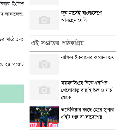
নিবার ইংলিশ
জুন মাসেই বাংলাদেশে
সঁদ লাকাজেত,
আসছেন মেসি
ডের মাঠে ১-০
এই সপ্তাহের পাঠকপ্রিয়
নাফিস ইকবালের করোনা জয়
াচে ২৫ পয়েন্ট
ময়মনসিংহে বিকেএসপির
খেলোয়াড় বাছাই শুরু ৪ মার্চ
।
থেকে
অস্ট্রেলিয়ার কাছে হেরে সুপার
এইট শুরু বাংলাদেশের