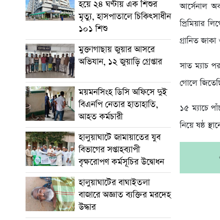
হয়ে ২৪ ঘণ্টায় এক শিশুর
আর্সেনাল অ
মৃত্যু, হাসপাতালে চিকিৎসাধীন
প্রিমিয়ার ল
১০১ শিশু
গ্রানিত জাকা
মুক্তাগাছায় জুয়ার আসরে
অভিযান, ১২ জুয়াড়ি গ্রেপ্তার
সাত ম্যাচ প
গোলে জিতেছি
ময়মনসিংহ ডিসি অফিসে দুই
বিএনপি নেতার হাতাহাতি,
১৫ ম্যাচে পা
আহত কর্মচারী
নিয়ে ষষ্ঠ স্
হালুয়াঘাটে জামায়াতের যুব
বিভাগের সপ্তাহব্যাপী
বৃক্ষরোপণ কর্মসূচির উদ্বোধন
হালুয়াঘাটের বাঘাইতলা
বাজারে অজ্ঞাত ব্যক্তির মরদেহ
উদ্ধার