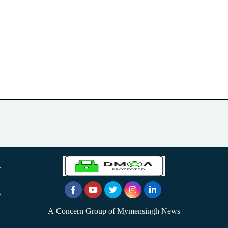
.
f
A Concern Group of Mymensingh News