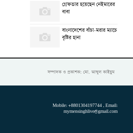
গ্রেফতার হয়েছেন নেইমারের
বাবা
বাংলাদেশের বাঁচা-মরার ম্যাচে
বৃষ্টির হানা
সম্পাদক ও প্রকাশক: মো. আব্দুল কাইয়ুম
Mobile: +8801304197744 , Email:
mymensinghlive@gmail.com