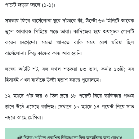
পাল্টে জড়ায় জালে (১-১)।
সমতায় ফিরে বার্সেলোনা ঘুরে দাঁড়াবে কী, উল্টো ৬৩ মিনিটে আরেক
ভুলে আবারও পিছিয়ে পড়ে তারা। কাদিজের হয়ে জয়সূচক গোলটি
করেন নেগ্রেদো। সমতা আনতে বাকি সময় বেশ মরিয়া ছিল
বার্সেলোনা। কিন্তু কাজের কাজ আর হয়নি।
লক্ষ্যে আটটি শট, বল দখল শতকরা ৮৩ ভাগ, কর্নার ১৩টি; সব
হিসাবই এখন বার্সাকে উল্টা হতাশ করছে পুরোদমে।
১২ ম্যাচে পাঁচ জয় ও তিন ড্রয়ে ১৮ পয়েন্ট নিয়ে তালিকায় পঞ্চম
স্থানে উঠে এসেছে কাদিজ। সেখানে ১০ ম্যাচে ১৪ পয়েন্ট নিয়ে সাত
নম্বরে আছে মেসিরা।
এই নিউজ পোর্টালে প্রকাশিত নিউজগুলো বিনা অনুমতিতে অন্য কোথাও