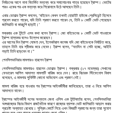
নির্বাচনের আগে নানা বিতর্কিত মন্তব্য করে সমালোচনার পাত্র হয়েছেন ট্রাম্প। ভোটের
পরও একের পর এক মন্তব্য করে শিরোনামে উঠে আসছেন তিনি।
এবার ডোনাল্ড ট্রাম্প বললেন, ‘বাইডেন কেবল তখনই হোয়াইট হাউজে প্রেসিডেন্ট হিসেবে
প্রবেশ করতে পারেন, যদি তিনি প্রমাণ করতে পারেন যে, তিনি ৮ কোটি ভোট পেয়েছেন
জালিয়াতি বা কারচুপি ছাড়াই।’
শুক্রবার এক টুইটে এসব কথা বলেন ট্রাম্প। জো বাইডেনের ৮ কোটি ভোট পাওয়াকে
ট্রাম্প হাস্যকর বলেও উল্লেখ করেছেন।
এর আগের দিন ট্রাম্প ঘোষণা দেন, ইলেকটরাল কলেজ যদি জো বাইডেনকে নির্বাচিত করে,
তাহলে তিনি হার স্বীকার করে নেবেন। ট্রাম্প বলেন, “যতদিন না সেটা হচ্ছে, আইনি
লড়াই তিনি ছাড়বেন না।”
পেনসিলভানিয়ার মামলায়ও হারলেন ট্রাম্প
পেনসিলভানিয়ার মামলায়ও হারলেন ডোনাল্ড ট্রাম্প। শুক্রবার (২৭ নভেম্বর) সেখানের
ফেডারেল আপিল আদালত মামলাটি খারিজ করে দেন। রায়ে বিচারক স্টিফেনোস বিবাস
বলেছেন, এ মামলায় সুনির্দিষ্ট কোনো অভিযোগ এবং প্রমাণ নেই।
মামলা খারিজ হয়ে যাওয়ার পর ট্রাম্পের আইনজীবীরা জানিয়েছেন, তারা এ নিয়ে আপিল
আদালতে যাবেন।
ট্রাম্পের আইনজীবী দলের অন্যতম জেনা এলিস এক টুইটবার্তায় বলেন, পেনসিলভানিয়া
অঙ্গরাজ্যের বিচার বিভাগ রাজনৈতিক কারণে রাজ্যের ব্যাপক ভোট জালিয়াতি আড়াল করার
প্রচেষ্টা অব্যাহত রেখেছে। সুপ্রিম কোর্টে গিয়ে এখন বিষয়টি প্রমাণের জন্য তারা সুযোগ
পাবেন বলে এমন রায়কে ধন্যবাদ জানান জেনা এলিস।