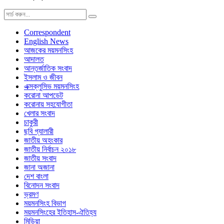
Correspondent
English News
আজকের ময়মনসিংহ
আদালত
আন্তর্জাতিক সংবাদ
ইসলাম ও জীবন
এক্সক্লুসিভ ময়মনসিংহ
করোনা আপডেট
করোনায় সহযোগীতা
খেলার সংবাদ
চাকুরী
ছবি গ্যালারী
জাতীয় অহংকার
জাতীয় নির্বাচন ২০১৮
জাতীয় সংবাদ
জানা অজানা
দেশ বাংলা
বিনোদন সংবাদ
ভ্রমণ
ময়মনসিংহ বিভাগ
ময়মনসিংহের ইতিহাস-ঐতিহ্য
মিডিয়া