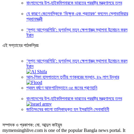
বাংলাদেশের উপ-হাইকমিশনারকে ভারতের পররাষ্ট্র মন্ত্রণালয়ে তলব
যে কারণে জেলেনস্কিকে ‘ভিক্ষুক এবং প্রতারক’ বললেন স্লোভাকিয়ার
প্রধানমন্ত্রী
‘সুপ্ত আগ্নেয়গিরি’: ভূগর্ভস্থ নতুন ক্ষেপণাস্ত্র স্থাপনা উন্মোচন করল
ইরান
এই সপ্তাহের পাঠকপ্রিয়
‘সুপ্ত আগ্নেয়গিরি’: ভূগর্ভস্থ নতুন ক্ষেপণাস্ত্র স্থাপনা উন্মোচন করল
ইরান
আল-শিফা হাসপাতালে তৃতীয় গণকবরের সন্ধান, ৪৯ লাশ উদ্ধার
প্রবল বর্ষণে আফগানিস্তানে ৩৫ জনের প্রাণহানি
বাংলাদেশের উপ-হাইকমিশনারকে ভারতের পররাষ্ট্র মন্ত্রণালয়ে তলব
জাতিসংঘের কালো তালিকাভূক্ত হল ইসরাইলি সেনাবাহিনী
সম্পাদক ও প্রকাশক: মো. আব্দুল কাইয়ুম
mymensinghlive.com is one of the popular Bangla news portal. It