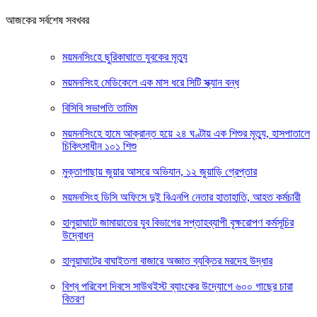
আজকের সর্বশেষ সবখবর
ময়মনসিংহে ছুরিকাঘাতে যুবকের মৃত্যু
ময়মনসিংহ মেডিকেলে এক মাস ধরে সিটি স্ক্যান বন্ধ
বিসিবি সভাপতি তামিম
ময়মনসিংহে হামে আক্রান্ত হয়ে ২৪ ঘণ্টায় এক শিশুর মৃত্যু, হাসপাতালে
চিকিৎসাধীন ১০১ শিশু
মুক্তাগাছায় জুয়ার আসরে অভিযান, ১২ জুয়াড়ি গ্রেপ্তার
ময়মনসিংহ ডিসি অফিসে দুই বিএনপি নেতার হাতাহাতি, আহত কর্মচারী
হালুয়াঘাটে জামায়াতের যুব বিভাগের সপ্তাহব্যাপী বৃক্ষরোপণ কর্মসূচির
উদ্বোধন
হালুয়াঘাটের বাঘাইতলা বাজারে অজ্ঞাত ব্যক্তির মরদেহ উদ্ধার
বিশ্ব পরিবেশ দিবসে সাউথইস্ট ব্যাংকের উদ্যোগে ৬০০ গাছের চারা
বিতরণ