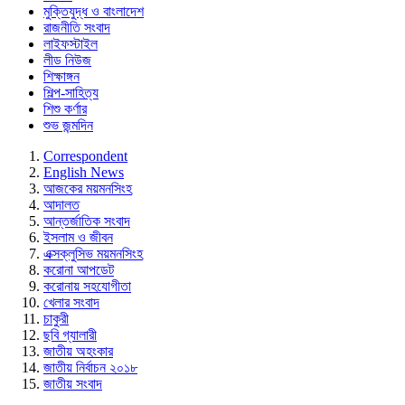
মুক্তিযুদ্ধ ও বাংলাদেশ
রাজনীতি সংবাদ
লাইফস্টাইল
লীড নিউজ
শিক্ষাঙ্গন
শিল্প-সাহিত্য
শিশু কর্ণার
শুভ জন্মদিন
Correspondent
English News
আজকের ময়মনসিংহ
আদালত
আন্তর্জাতিক সংবাদ
ইসলাম ও জীবন
এক্সক্লুসিভ ময়মনসিংহ
করোনা আপডেট
করোনায় সহযোগীতা
খেলার সংবাদ
চাকুরী
ছবি গ্যালারী
জাতীয় অহংকার
জাতীয় নির্বাচন ২০১৮
জাতীয় সংবাদ