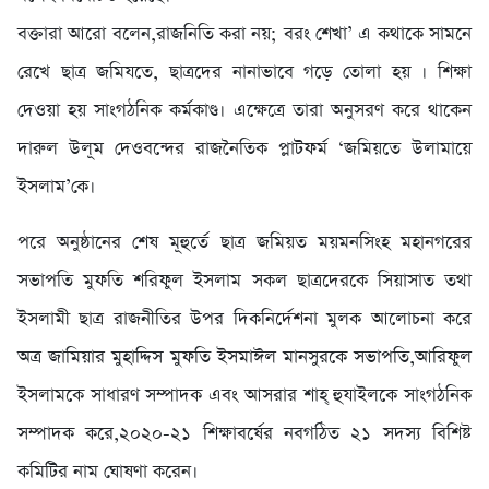
বক্তারা আরো বলেন,রাজনিতি করা নয়; বরং শেখা’ এ কথাকে সামনে
রেখে ছাত্র জমিযতে, ছাত্রদের নানাভাবে গড়ে তোলা হয় । শিক্ষা
দেওয়া হয় সাংগঠনিক কর্মকাণ্ড। এক্ষেত্রে তারা অনুসরণ করে থাকেন
দারুল উলূম দেওবন্দের রাজনৈতিক প্লাটফর্ম ‘জমিয়তে উলামায়ে
ইসলাম’কে।
পরে অনুষ্ঠানের শেষ মূহুর্তে ছাত্র জমিয়ত ময়মনসিংহ মহানগরের
সভাপতি মুফতি শরিফুল ইসলাম সকল ছাত্রদেরকে সিয়াসাত তথা
ইসলামী ছাত্র রাজনীতির উপর দিকনির্দেশনা মুলক আলোচনা করে
অত্র জামিয়ার মুহাদ্দিস মুফতি ইসমাঈল মানসুরকে সভাপতি,আরিফুল
ইসলামকে সাধারণ সম্পাদক এবং আসরার শাহ্ হুযাইলকে সাংগঠনিক
সম্পাদক করে,২০২০-২১ শিক্ষাবর্ষের নবগঠিত ২১ সদস্য বিশিষ্ট
কমিটির নাম ঘোষণা করেন।