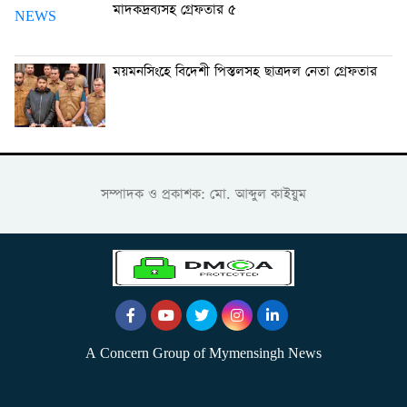
মাদকদ্রব্যসহ গ্রেফতার ৫
ময়মনসিংহে বিদেশী পিস্তলসহ ছাত্রদল নেতা গ্রেফতার
সম্পাদক ও প্রকাশক: মো. আব্দুল কাইয়ুম
A Concern Group of Mymensingh News