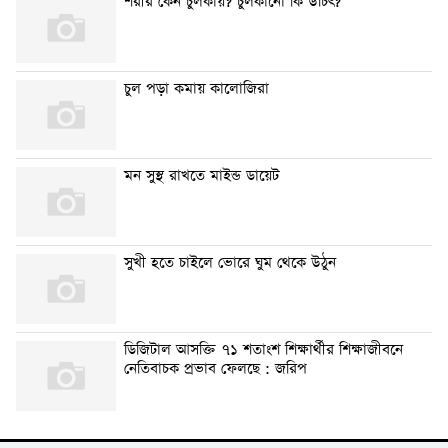
শরীর কেন চুলকায়? চুলকানো কি উচিৎ?
চুল পড়া কমায় কালোজিরা
মন সুস্থ রাখতে মাইন্ড ডায়েট
সুখী হতে চাইলে ভোরে ঘুম থেকে উঠুন
ডিজিটাল আসক্তি ৭১ শতাংশ শিক্ষার্থীর শিক্ষাজীবনে
নেতিবাচক প্রভাব ফেলছে : জরিপ