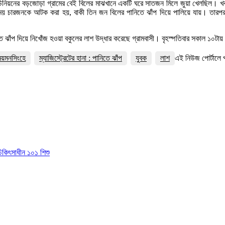
উনিয়নের বড়জোড়া গ্রামের বেই বিলের মাঝখানে একটি ঘরে সাতজন মিলে জুয়া খেলছিল। খবর পেয়
য় চারজনকে আটক করা হয়, বাকী তিন জন বিলের পানিতে ঝাঁপ দিয়ে পালিয়ে যায়। তারপর থ
াঁপ দিয়ে নিখোঁজ হওয়া বকুলের লাশ উদ্ধার করেছে গ্রামবাসী। বৃহস্পতিবার সকাল ১০টায়
ময়মনসিংহে
ম্যাজিস্ট্রেটের হানা : পানিতে ঝাঁপ
যুবক
লাশ
এই নিউজ পোর্টালে
চিকিৎসাধীন ১০১ শিশু