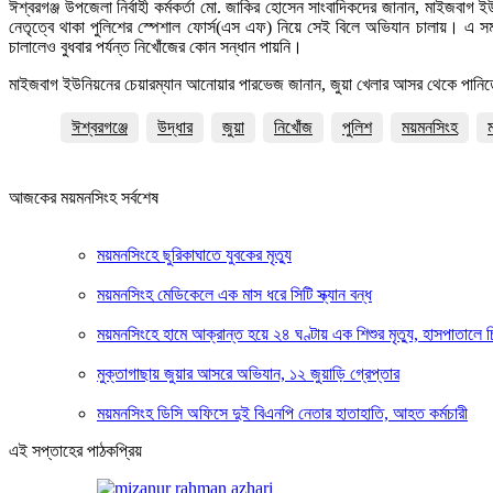
ঈশ্বরগঞ্জ উপজেলা নির্বাহী কর্মকর্তা মো. জাকির হোসেন সাংবাদিকদের জানান, মাইজবাগ ই
নেতৃত্বে থাকা পুলিশের স্পেশাল ফোর্স(এস এফ) নিয়ে সেই বিলে অভিযান চালায়। এ সম
চালালেও বুধবার পর্যন্ত নিখোঁজের কোন সন্ধান পায়নি।
মাইজবাগ ইউনিয়নের চেয়ারম্যান আনোয়ার পারভেজ জানান, জুয়া খেলার আসর থেকে পানিতে ঝ
ঈশ্বরগঞ্জে
উদ্ধার
জুয়া
নিখোঁজ
পুলিশ
ময়মনসিংহ
আজকের ময়মনসিংহ সর্বশেষ
ময়মনসিংহে ছুরিকাঘাতে যুবকের মৃত্যু
ময়মনসিংহ মেডিকেলে এক মাস ধরে সিটি স্ক্যান বন্ধ
ময়মনসিংহে হামে আক্রান্ত হয়ে ২৪ ঘণ্টায় এক শিশুর মৃত্যু, হাসপাতালে 
মুক্তাগাছায় জুয়ার আসরে অভিযান, ১২ জুয়াড়ি গ্রেপ্তার
ময়মনসিংহ ডিসি অফিসে দুই বিএনপি নেতার হাতাহাতি, আহত কর্মচারী
এই সপ্তাহের পাঠকপ্রিয়