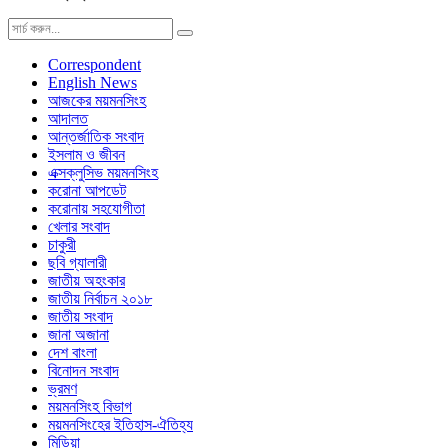
Correspondent
English News
আজকের ময়মনসিংহ
আদালত
আন্তর্জাতিক সংবাদ
ইসলাম ও জীবন
এক্সক্লুসিভ ময়মনসিংহ
করোনা আপডেট
করোনায় সহযোগীতা
খেলার সংবাদ
চাকুরী
ছবি গ্যালারী
জাতীয় অহংকার
জাতীয় নির্বাচন ২০১৮
জাতীয় সংবাদ
জানা অজানা
দেশ বাংলা
বিনোদন সংবাদ
ভ্রমণ
ময়মনসিংহ বিভাগ
ময়মনসিংহের ইতিহাস-ঐতিহ্য
মিডিয়া