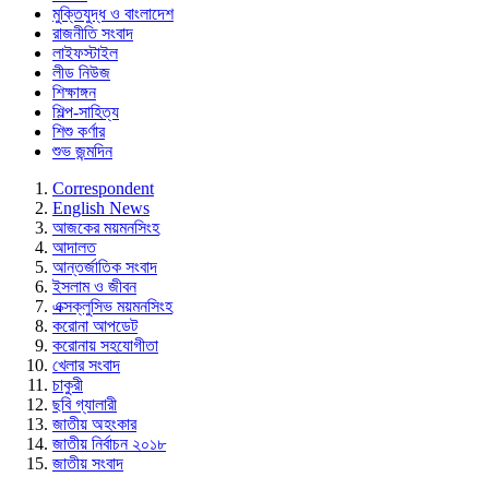
মুক্তিযুদ্ধ ও বাংলাদেশ
রাজনীতি সংবাদ
লাইফস্টাইল
লীড নিউজ
শিক্ষাঙ্গন
শিল্প-সাহিত্য
শিশু কর্ণার
শুভ জন্মদিন
Correspondent
English News
আজকের ময়মনসিংহ
আদালত
আন্তর্জাতিক সংবাদ
ইসলাম ও জীবন
এক্সক্লুসিভ ময়মনসিংহ
করোনা আপডেট
করোনায় সহযোগীতা
খেলার সংবাদ
চাকুরী
ছবি গ্যালারী
জাতীয় অহংকার
জাতীয় নির্বাচন ২০১৮
জাতীয় সংবাদ