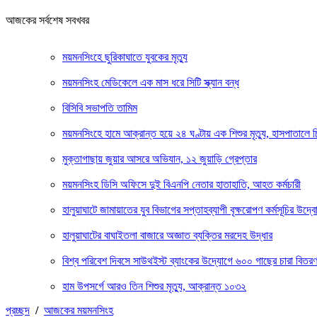
আজকের সর্বশেষ সবখবর
ময়মনসিংহে ছুরিকাঘাতে যুবকের মৃত্যু
ময়মনসিংহ মেডিকেলে এক মাস ধরে সিটি স্ক্যান বন্ধ
বিসিবি সভাপতি তামিম
ময়মনসিংহে হামে আক্রান্ত হয়ে ২৪ ঘণ্টায় এক শিশুর মৃত্যু, হাসপাতালে 
মুক্তাগাছায় জুয়ার আসরে অভিযান, ১২ জুয়াড়ি গ্রেপ্তার
ময়মনসিংহ ডিসি অফিসে দুই বিএনপি নেতার হাতাহাতি, আহত কর্মচারী
হালুয়াঘাটে জামায়াতের যুব বিভাগের সপ্তাহব্যাপী বৃক্ষরোপণ কর্মসূচির উদ্ব
হালুয়াঘাটের বাঘাইতলা বাজারে অজ্ঞাত ব্যক্তির মরদেহ উদ্ধার
বিশ্ব পরিবেশ দিবসে সাউথইস্ট ব্যাংকের উদ্যোগে ৬০০ গাছের চারা বিতর
হাম উপসর্গে আরও তিন শিশুর মৃত্যু, আক্রান্ত ১০৩২
প্রচ্ছদ
/
আজকের ময়মনসিংহ