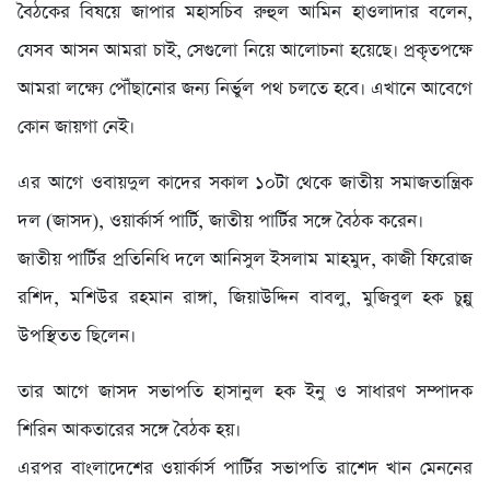
বৈঠকের বিষয়ে জাপার মহাসচিব রুহুল আমিন হাওলাদার বলেন,
যেসব আসন আমরা চাই, সেগুলো নিয়ে আলোচনা হয়েছে। প্রকৃতপক্ষে
আমরা লক্ষ্যে পৌঁছানোর জন্য নির্ভুল পথ চলতে হবে। এখানে আবেগে
কোন জায়গা নেই।
এর আগে ওবায়দুল কাদের সকাল ১০টা থেকে জাতীয় সমাজতান্ত্রিক
দল (জাসদ), ওয়ার্কার্স পার্টি, জাতীয় পার্টির সঙ্গে বৈঠক করেন।
জাতীয় পার্টির প্রতিনিধি দলে আনিসুল ইসলাম মাহমুদ, কাজী ফিরোজ
রশিদ, মশিউর রহমান রাঙ্গা, জিয়াউদ্দিন বাবলু, মুজিবুল হক চুন্নু
উপস্থিতত ছিলেন।
তার আগে জাসদ সভাপতি হাসানুল হক ইনু ও সাধারণ সম্পাদক
শিরিন আকতারের সঙ্গে বৈঠক হয়।
এরপর বাংলাদেশের ওয়ার্কার্স পার্টির সভাপতি রাশেদ খান মেননের