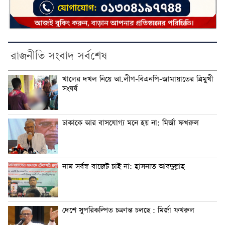
রাজনীতি সংবাদ সর্বশেষ
খালের দখল নিয়ে আ.লীগ-বিএনপি-জামায়াতের ত্রিমুখী
সংঘর্ষ
ঢাকাকে আর বাসযোগ্য মনে হয় না: মির্জা ফখরুল
নাম সর্বস্ব বাজেট চাই না: হাসনাত আবদুল্লাহ
দেশে সুপরিকল্পিত চক্রান্ত চলছে : মির্জা ফখরুল