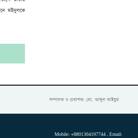
খানে মইনুলকে
।
সম্পাদক ও প্রকাশক: মো. আব্দুল কাইয়ুম
Mobile: +8801304197744 , Email: