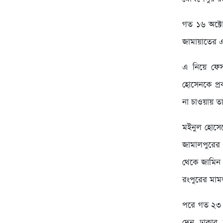
গত ১৬ অক্টো
জামায়াতের এজ
এ নিয়ে ফেসব
হোসেনকে প্রক
না চাওয়ায় তা
মইনুল হোসেন
জামালপুরের
থেকে জামিন 
রংপুরের মাম
পরে গত ২৩ 
দেন ঢাকার 