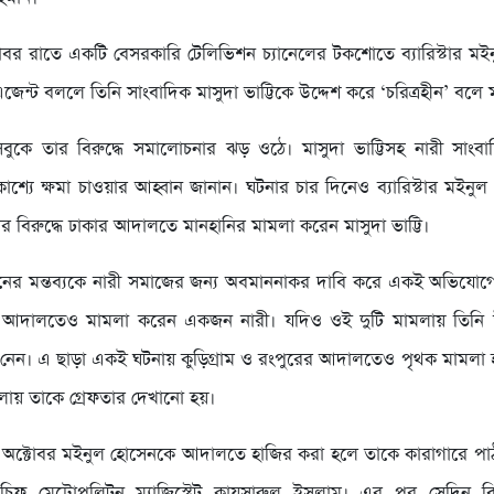
বর রাতে একটি বেসরকারি টেলিভিশন চ্যানেলের টকশোতে ব্যারিস্টার ম
েন্ট বললে তিনি সাংবাদিক মাসুদা ভাট্টিকে উদ্দেশ করে ‘চরিত্রহীন’ বলে ম
ুকে তার বিরুদ্ধে সমালোচনার ঝড় ওঠে। মাসুদা ভাট্টিসহ নারী সাংব
াশ্যে ক্ষমা চাওয়ার আহ্বান জানান। ঘটনার চার দিনেও ব্যারিস্টার মইনুল প্
র বিরুদ্ধে ঢাকার আদালতে মানহানির মামলা করেন মাসুদা ভাট্টি।
ের মন্তব্যকে নারী সমাজের জন্য অবমাননাকর দাবি করে একই অভিযোগে 
 আদালতেও মামলা করেন একজন নারী। যদিও ওই দুটি মামলায় তিনি
নেন। এ ছাড়া একই ঘটনায় কুড়িগ্রাম ও রংপুরের আদালতেও পৃথক মামলা 
লায় তাকে গ্রেফতার দেখানো হয়।
অক্টোবর মইনুল হোসেনকে আদালতে হাজির করা হলে তাকে কারাগারে পাঠা
চিফ মেট্রোপলিটন ম্যাজিস্ট্রেট কায়সারুল ইসলাম। এর পর সেদিন ব