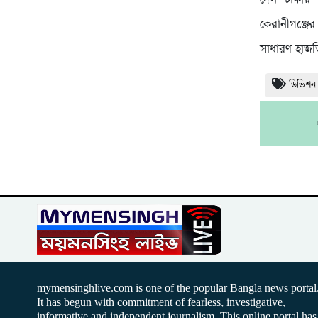
কেরানীগঞ্জে
সাধারণ হাজ
ডিভিশন
mymensinghlive.com is one of the popular Bangla news portal
It has begun with commitment of fearless, investigative,
informative and independent journalism. This online portal has