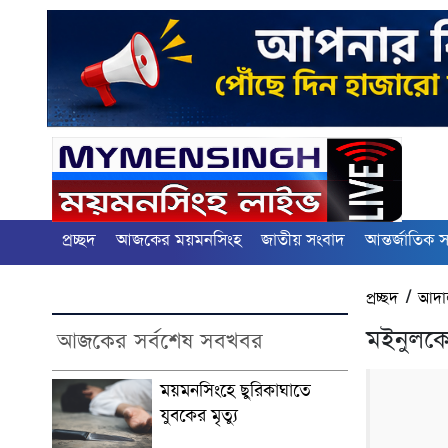
প্রচ্ছদ
আজকের ময়মনসিংহ
জাতীয় সংবাদ
আন্তর্জাতিক 
প্রচ্ছদ
/
আদা
মইনুলকে
আজকের সর্বশেষ সবখবর
ময়মনসিংহে ছুরিকাঘাতে
যুবকের মৃত্যু