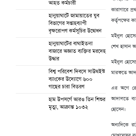
আহত কর্মচারী
কারাগারে প্র
হালুয়াঘাটে জামায়াতের যুব
কর্তৃপক্ষের
বিভাগের সপ্তাহব্যাপী
বৃক্ষরোপণ কর্মসূচির উদ্বোধন
মইনুল হোসে
হালুয়াঘাটের বাঘাইতলা
শেখ হাসান 
বাজারে অজ্ঞাত ব্যক্তির মরদেহ
উদ্ধার
মইনুল হোসেন
বিশ্ব পরিবেশ দিবসে সাউথইস্ট
মারফতে আদা
ব্যাংকের উদ্যোগে ৬০০
গাছের চারা বিতরণ
এর অগে রো
আদালতে ব্য
হাম উপসর্গে আরও তিন শিশুর
মৃত্যু, আক্রান্ত ১০৩২
হোসেন।
অন্যদিকে রাষ
মোখলেসুর র