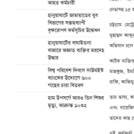
আহত কর্মচারী
নেতাসহ ১৫ 
হালুয়াঘাটে জামায়াতের যুব
বিভাগের সপ্তাহব্যাপী
চট্টগ্রাম ম
বৃক্ষরোপণ কর্মসূচির উদ্বোধন
মুহাম্মদ আব্
হালুয়াঘাটের বাঘাইতলা
অভিযান চলে
বাজারে অজ্ঞাত ব্যক্তির মরদেহ
উদ্ধার
আটক ব্যক্তি
বিশ্ব পরিবেশ দিবসে সাউথইস্ট
মাহফুজ, ইম
ব্যাংকের উদ্যোগে ৬০০
রাফি, আজিমু
গাছের চারা বিতরণ
তার ভাষ্য, 
হাম উপসর্গে আরও তিন শিশুর
মৃত্যু, আক্রান্ত ১০৩২
এবং বায়েজি
তাদের কাছ থ
ওই কর্মকর্