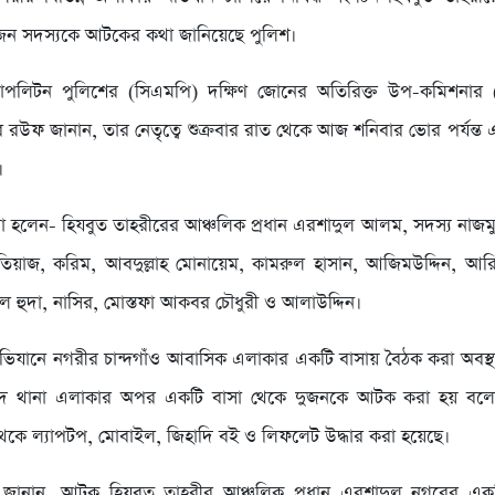
জন সদস্যকে আটকের কথা জানিয়েছে পুলিশ।
েট্রোপলিটন পুলিশের (সিএমপি) দক্ষিণ জোনের অতিরিক্ত উপ-কমিশনার
দুর রউফ জানান, তার নেতৃত্বে শুক্রবার রাত থেকে আজ শনিবার ভোর পর্যন্ত 
।
রা হলেন- হিযবুত তাহরীরের আঞ্চলিক প্রধান এরশাদুল আলম, সদস্য নাজ
তিয়াজ, করিম, আবদুল্লাহ মোনায়েম, কামরুল হাসান, আজিমউদ্দিন, আর
ল হুদা, নাসির, মোস্তফা আকবর চৌধুরী ও আলাউদ্দিন।
অভিযানে নগরীর চান্দগাঁও আবাসিক এলাকার একটি বাসায় বৈঠক করা অবস
দ থানা এলাকার অপর একটি বাসা থেকে দুজনকে আটক করা হয় বলে 
েকে ল্যাপটপ, মোবাইল, জিহাদি বই ও লিফলেট উদ্ধার করা হয়েছে।
তা জানান, আটক হিযবুত তাহরীর আঞ্চলিক প্রধান এরশাদুল নগরের এক