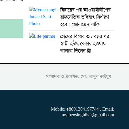
বিচারের পর আওয়ামীলীগের
রাজনৈতিক ভবিষ্যৎ নির্ধারণ
হবে : জোনায়েদ সাকি
।
প্রেমের বিয়ের ৩০ বছর পর
স্বামী হঠাৎ বেকার হওয়ায়
তালাক দিলেন স্ত্রী
সম্পাদক ও প্রকাশক: মো. আব্দুল কাইয়ুম
Mobile: +8801304197744 , Email:
mymensinghlive@gmail.com