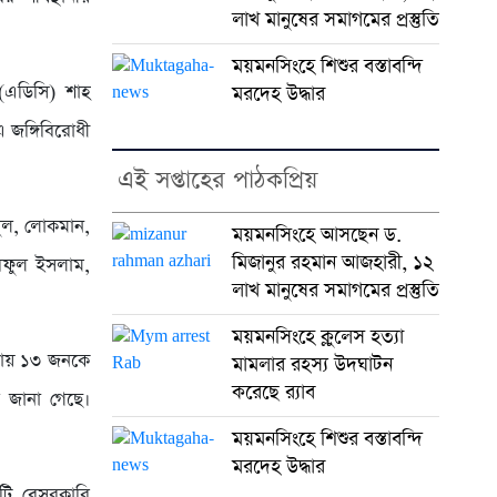
লাখ মানুষের সমাগমের প্রস্তুতি
ময়মনসিংহে শিশুর বস্তাবন্দি
 (এডিসি) শাহ
মরদেহ উদ্ধার
এ জঙ্গিবিরোধী
এই সপ্তাহের পাঠকপ্রিয়
মুল, লোকমান,
ময়মনসিংহে আসছেন ড.
মিজানুর রহমান আজহারী, ১২
িফুল ইসলাম,
লাখ মানুষের সমাগমের প্রস্তুতি
ময়মনসিংহে ক্লুলেস হত্যা
্থায় ১৩ জনকে
মামলার রহস্য উদঘাটন
করেছে র‍্যাব
জানা গেছে।
ময়মনসিংহে শিশুর বস্তাবন্দি
মরদেহ উদ্ধার
টি বেসরকারি