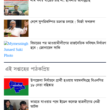
নাম সর্বস্ব বাজেট চাই না: হাসনাত আবদুল্লাহ
দেশে সুপরিকল্পিত চক্রান্ত চলছে : মির্জা ফখরুল
বিচারের পর আওয়ামীলীগের রাজনৈতিক ভবিষ্যৎ নির্ধারণ
হবে : জোনায়েদ সাকি
এই সপ্তাহের পাঠকপ্রিয়
উপজেলা নির্বাচনে প্রার্থী হওয়ায় ময়মনসিংহে বিএনপির
১৮ নেতা বহিষ্কার
ভারতে যাওয়ার পথে ইডেন কলেজ ছাত্রলীগের নেত্রী
আটক