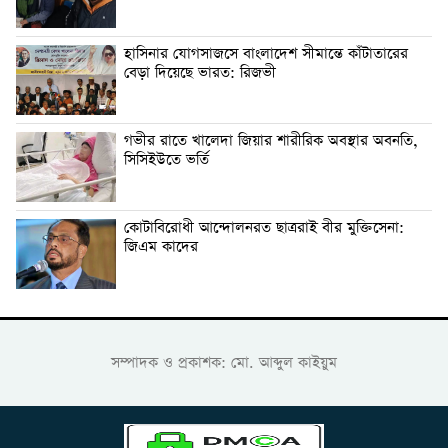
হাসিনার যোগসাজসে বাংলাদেশ সীমান্তে কাঁটাতারের
বেড়া দিয়েছে ভারত: রিজভী
গভীর রাতে খালেদা জিয়ার শারীরিক অবস্থার অবনতি,
সিসিইউতে ভর্তি
কোটাবিরোধী আন্দোলনরত ছাত্ররাই বীর মুক্তিসেনা:
জিএম কাদের
সম্পাদক ও প্রকাশক: মো. আব্দুল কাইয়ুম