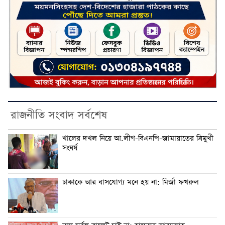
রাজনীতি সংবাদ সর্বশেষ
খালের দখল নিয়ে আ.লীগ-বিএনপি-জামায়াতের ত্রিমুখী
সংঘর্ষ
ঢাকাকে আর বাসযোগ্য মনে হয় না: মির্জা ফখরুল