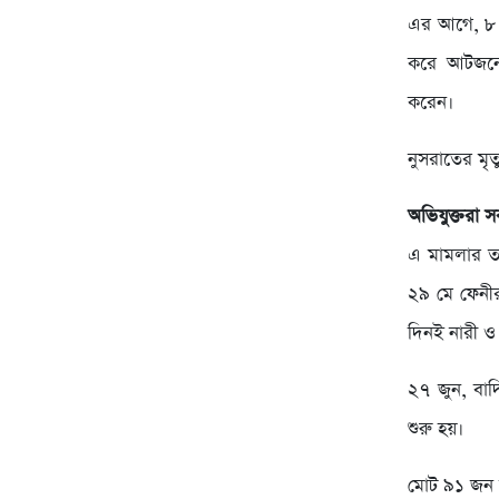
এর আগে, ৮ এ
করে আটজনে
করেন।
নুসরাতের মৃত
অভিযুক্তরা স
এ মামলার তদ
২৯ মে ফেনীর 
দিনই নারী ও শ
২৭ জুন, বাদ
শুরু হয়।
মোট ৯১ জন সা