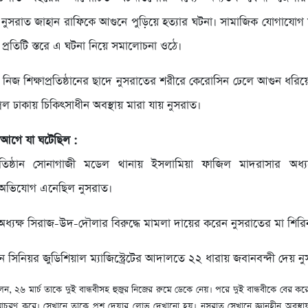
ী নুসরাত জাহান রাফিকে আগুনে পুড়িয়ে হত্যার ঘটনা। সামাজিক যোগাযোগ 
় প্রতিটি স্তরে এ ঘটনা নিয়ে সমালোচনা ওঠে।
নিজ শিক্ষাপ্রতিষ্ঠানের ছাদে নুসরাতের শরীরে কেরোসিন ঢেলে আগুন ধরিয়
িল ঢাকায় চিকিৎসাধীন অবস্থায় মারা যায় নুসরাত।
 আগে যা ঘটেছিল :
্রতিষ্ঠান সোনাগাজী মডেল থানায় ইসলামিয়া ফাজিল মাদরাসার অধ্যক্
র অভিযোগ এনেছিল নুসরাত।
 অধ্যক্ষ সিরাজ-উদ-দৌলার বিরুদ্ধে মামলা দায়ের করেন নুসরাতের মা শির
সিনিয়র জুডিশিয়াল ম্যাজিস্ট্রেটের আদালতে ২২ ধারায় জবানবন্দী দেয় ন
ন, ২৬ মার্চ তাকে দুই বান্ধবীসহ হুজুর নিজের রুমে ডেকে নেয়। পরে দুই বান্ধবীকে বের কর
রণ করে। সেখানে তাকে প্রশ্ন দেয়ার লোভ দেখানো হয়। নুসরাত সেখানে জ্ঞানহীন অবস্থায