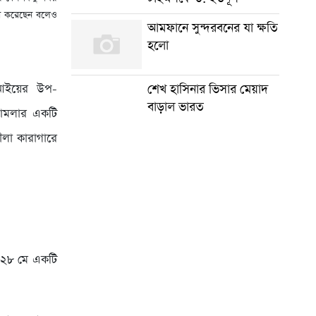
টা করেছেন বলেও
আমফানে সুন্দরবনের যা ক্ষতি
হলো
শেখ হাসিনার ভিসার মেয়াদ
িআইয়ের উপ-
বাড়াল ভারত
মামলার একটি
দৌলা কারাগারে
ত ২৮ মে একটি