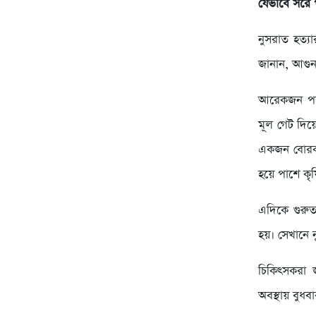
যেভাবে সরে প
নুসরাত হত্য
জানান, আগুন
আরেকজন পরীক
মূল গেট দিয়
একজন বোরকা 
হয়ে পাশে কৃ
এদিকে গুরুত
হয়। সেখানে 
চিকিৎসকরা 
অবস্থায় বুধব