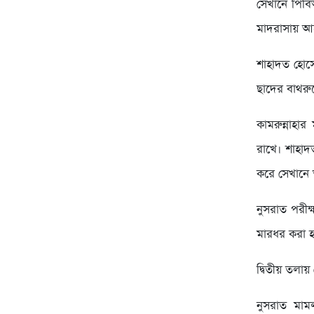
সেখানে পিবি
মাদরাসায় আ
শাহাদত হোসে
ছাদের বাথরু
কামরুন্নাহা
রাখে। শাহাদ
করে সেখানে অ
নুসরাত পরীক
মারধর করা হ
দ্বিতীয় তলা
নুসরাত মাম