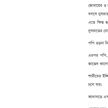
জোবায়ের ও 
বললে নুসরাত 
এতে ক্ষিপ্ত
নুসরাতের বোর
পপি ওড়না নি
এরপর পপি, 
জাভেদ কালো 
শামীমের ইঙ্
চলে যায়।
আদালতে এসব