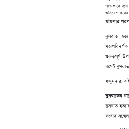
পড়ে থাকে বলে
অভিযোগ করেন 
মামলার পরপরই
নুসরাত হত্
মহাপরিদর্শ
গুরুত্বপূর্ণ
বসেই নুসরাত
মজুমদার, এই
নুসরাতের গা
নুসরাত হত্য
সংবাদ সম্মে