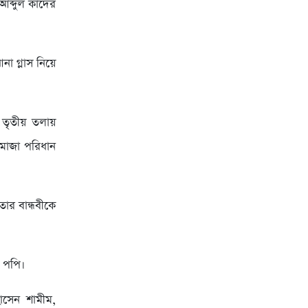
আব্দুল কাদের
 গ্লাস নিয়ে
তৃতীয় তলায়
 মোজা পরিধান
ার বান্ধবীকে
় পপি।
োসেন শামীম,