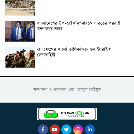
বাংলাদেশের উপ-হাইকমিশনারকে ভারতের পররাষ্ট্র
মন্ত্রণালয়ে তলব
জাতিসংঘের কালো তালিকাভূক্ত হল ইসরাইলি
সেনাবাহিনী
সম্পাদক ও প্রকাশক: মো. আব্দুল কাইয়ুম