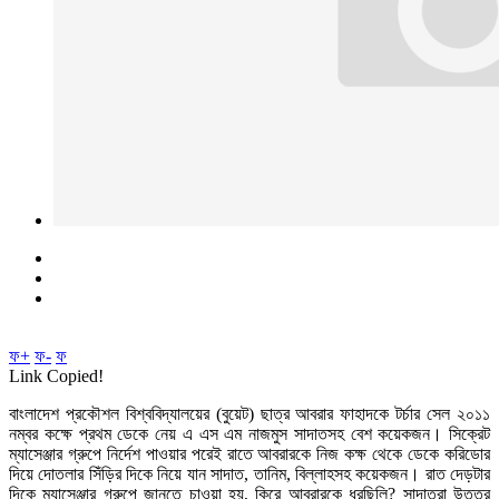
ফ+
ফ-
ফ
Link Copied!
বাংলাদেশ প্রকৌশল বিশ্ববিদ্যালয়ের (বুয়েট) ছাত্র আবরার ফাহাদকে টর্চার সেল ২০১১
নম্বর কক্ষে প্রথম ডেকে নেয় এ এস এম নাজমুস সাদাতসহ বেশ কয়েকজন। সিক্রেট
ম্যাসেঞ্জার গ্রুপে নির্দেশ পাওয়ার পরেই রাতে আবরারকে নিজ কক্ষ থেকে ডেকে করিডোর
দিয়ে দোতলার সিঁড়ির দিকে নিয়ে যান সাদাত, তানিম, বিল্লাহসহ কয়েকজন। রাত দেড়টার
দিকে ম্যাসেঞ্জার গ্রুপে জানতে চাওয়া হয়, কিরে আবরারকে ধরছিলি? সাদাতরা উত্তর