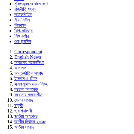
মুক্তিযুদ্ধ ও বাংলাদেশ
রাজনীতি সংবাদ
লাইফস্টাইল
লীড নিউজ
শিক্ষাঙ্গন
শিল্প-সাহিত্য
শিশু কর্ণার
শুভ জন্মদিন
Correspondent
English News
আজকের ময়মনসিংহ
আদালত
আন্তর্জাতিক সংবাদ
ইসলাম ও জীবন
এক্সক্লুসিভ ময়মনসিংহ
করোনা আপডেট
করোনায় সহযোগীতা
খেলার সংবাদ
চাকুরী
ছবি গ্যালারী
জাতীয় অহংকার
জাতীয় নির্বাচন ২০১৮
জাতীয় সংবাদ