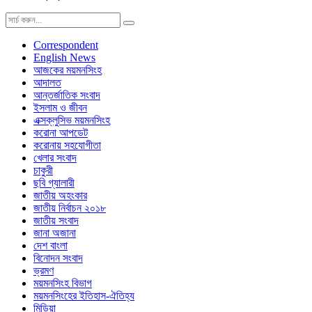
Correspondent
English News
আজকের ময়মনসিংহ
আদালত
আন্তর্জাতিক সংবাদ
ইসলাম ও জীবন
এক্সক্লুসিভ ময়মনসিংহ
করোনা আপডেট
করোনায় সহযোগীতা
খেলার সংবাদ
চাকুরী
ছবি গ্যালারী
জাতীয় অহংকার
জাতীয় নির্বাচন ২০১৮
জাতীয় সংবাদ
জানা অজানা
দেশ বাংলা
বিনোদন সংবাদ
ভ্রমণ
ময়মনসিংহ বিভাগ
ময়মনসিংহের ইতিহাস-ঐতিহ্য
মিডিয়া