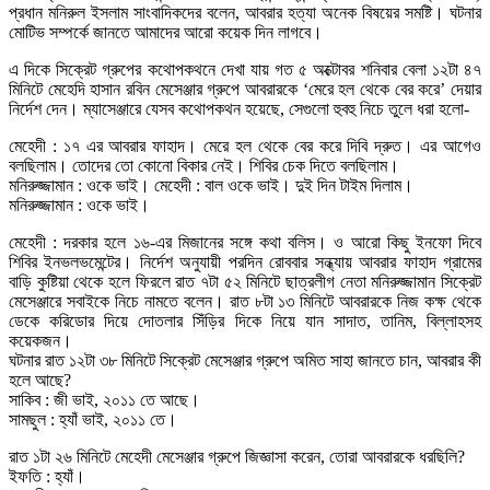
প্রধান মনিরুল ইসলাম সাংবাদিকদের বলেন, আবরার হত্যা অনেক বিষয়ের সমষ্টি। ঘটনার
মোটিভ সম্পর্কে জানতে আমাদের আরো কয়েক দিন লাগবে।
এ দিকে সিক্রেট গ্রুপের কথোপকথনে দেখা যায় গত ৫ অক্টোবর শনিবার বেলা ১২টা ৪৭
মিনিটে মেহেদি হাসান রবিন মেসেঞ্জার গ্রুপে আবরারকে ‘মেরে হল থেকে বের করে’ দেয়ার
নির্দেশ দেন। ম্যাসেঞ্জারে যেসব কথোপকথন হয়েছে, সেগুলো হুবহু নিচে তুলে ধরা হলো-
মেহেদী : ১৭ এর আবরার ফাহাদ। মেরে হল থেকে বের করে দিবি দ্রুত। এর আগেও
বলছিলাম। তোদের তো কোনো বিকার নেই। শিবির চেক দিতে বলছিলাম।
মনিরুজ্জামান : ওকে ভাই। মেহেদী : বাল ওকে ভাই। দুই দিন টাইম দিলাম।
মনিরুজ্জামান : ওকে ভাই।
মেহেদী : দরকার হলে ১৬-এর মিজানের সঙ্গে কথা বলিস। ও আরো কিছু ইনফো দিবে
শিবির ইনভলভমেন্টের। নির্দেশ অনুযায়ী পরদিন রোববার সন্ধ্যায় আবরার ফাহাদ গ্রামের
বাড়ি কুষ্টিয়া থেকে হলে ফিরলে রাত ৭টা ৫২ মিনিটে ছাত্রলীগ নেতা মনিরুজ্জামান সিক্রেট
মেসেঞ্জারে সবাইকে নিচে নামতে বলেন। রাত ৮টা ১৩ মিনিটে আবরারকে নিজ কক্ষ থেকে
ডেকে করিডোর দিয়ে দোতলার সিঁড়ির দিকে নিয়ে যান সাদাত, তানিম, বিল্লাহসহ
কয়েকজন।
ঘটনার রাত ১২টা ৩৮ মিনিটে সিক্রেট মেসেঞ্জার গ্রুপে অমিত সাহা জানতে চান, আবরার কী
হলে আছে?
সাকিব : জী ভাই, ২০১১ তে আছে।
সামছুল : হ্যাঁ ভাই, ২০১১ তে।
রাত ১টা ২৬ মিনিটে মেহেদী মেসেঞ্জার গ্রুপে জিজ্ঞাসা করেন, তোরা আবরারকে ধরছিলি?
ইফতি : হ্যাঁ।