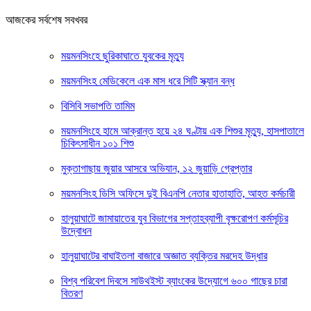
আজকের সর্বশেষ সবখবর
ময়মনসিংহে ছুরিকাঘাতে যুবকের মৃত্যু
ময়মনসিংহ মেডিকেলে এক মাস ধরে সিটি স্ক্যান বন্ধ
বিসিবি সভাপতি তামিম
ময়মনসিংহে হামে আক্রান্ত হয়ে ২৪ ঘণ্টায় এক শিশুর মৃত্যু, হাসপাতালে
চিকিৎসাধীন ১০১ শিশু
মুক্তাগাছায় জুয়ার আসরে অভিযান, ১২ জুয়াড়ি গ্রেপ্তার
ময়মনসিংহ ডিসি অফিসে দুই বিএনপি নেতার হাতাহাতি, আহত কর্মচারী
হালুয়াঘাটে জামায়াতের যুব বিভাগের সপ্তাহব্যাপী বৃক্ষরোপণ কর্মসূচির
উদ্বোধন
হালুয়াঘাটের বাঘাইতলা বাজারে অজ্ঞাত ব্যক্তির মরদেহ উদ্ধার
বিশ্ব পরিবেশ দিবসে সাউথইস্ট ব্যাংকের উদ্যোগে ৬০০ গাছের চারা
বিতরণ