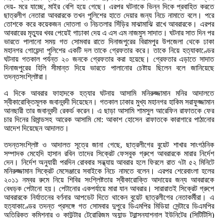
দেয়- মরে যাচ্ছে, মাইর বেশি হয়ে গেছে। এরপর ঘটনাকে ভিন্ন দিকে প্রবাহিত করতে
ছাত্রলীগ নেতারা আবরারকে তখন পুলিশের হাতে দেয়ার জন্য নিচে নামাতে বলে। পরে
তোশকে করে কয়েকজন দোতলা ও নিচতলার সিঁড়ির মাঝামাঝি রাখে আবরারকে। এরপর
আবরারের মৃত্যুর খবর পেয়েই গাঢাকা দেয় এ এস এম নাজমুস সাদাত। ঘটনার সাত দিন পর
ভারতে পালানো সময় গত সোমবার রাতে দিনাজপুরের বিরামপুর উপজেলা থেকে ঢাকা
মহানগর গোয়েন্দা পুলিশের একটি দল তাকে গ্রেফতার করে। তাকে নিয়ে হত্যাকাণ্ডের
ঘটনায় গতকাল পর্যন্ত ২০ জনকে গ্রেফতার করা হয়েছে। গ্রেফতার এড়াতে সাদাত
দিনাজপুরের হিলি সীমান্ত দিয়ে ভারতে পালানোর চেষ্টায় ছিলেন বলে জানিয়েছে
তদন্তসংশ্লিষ্টরা।
এ দিকে আবরার ফাহাদকে হত্যার ঘটনায় আসামি মনিরুজ্জামান মনির আদালতে
স্বীকারোক্তিমূলক জবানবন্দী দিয়েছেন। গতকাল ঢাকার মুখ্য মহানগর হাকিম সরাফুজ্জামান
আনছারী তার জবানবন্দী রেকর্ড করেন। এ ছাড়া আসামি শামসুল আরেফিন রাফাতকে ফের
চার দিনের রিমান্ডসহ আরেক আসামি মো: আকাশ হোসেন রাফাতকে কারাগারে পাঠানোর
আদেশ দিয়েছেন আদালত।
তদন্তসংশ্লিষ্ট ও আদালত সূত্রে জানা গেছে, ছাত্রলীগের বুয়েট শাখার সাংগঠনিক
সম্পাদক মেহেদি হাসান রবিন তাদের সিক্রেট ফেসবুক গ্রুপে আবরারকে মারার নির্দেশ
দেন। নির্দেশ অনুযায়ী পরদিন রোববার সন্ধ্যায় আবরার হলে ফিরলে রাত ৭টা ৫২ মিনিটে
মনিরুজ্জামান সিক্রেট মেসেঞ্জারে সবাইকে নিচে নামতে বলেন। এরপর শেরেবাংলা হলের
২০১১ নম্বর রুমে নিয়ে শিবির সংশ্লিষ্টতার স্বীকারোক্তি আদায়ের জন্য আবরারকে
বেধড়ক পেটানো হয়। পেটানোর একপর্যায়ে মারা যান আবরার। সারারাতই সিক্রেট গ্রুপে
আবরারকে নির্যাতনের বর্ণনার আপডেট দিতে থাকেন বুয়েট ছাত্রলীগের নেতাকর্মীরা। এ
হত্যাকাণ্ডের তদন্ত প্রসঙ্গে গত সোমবার দুপুরে ডিএমপির মিডিয়া সেন্টারে ডিএমপির
অতিরিক্ত কমিশনার ও কাউন্টার টেরোরিজম অ্যান্ড ট্রান্সন্যাশনাল ইউনিটের (সিটিটিসি)