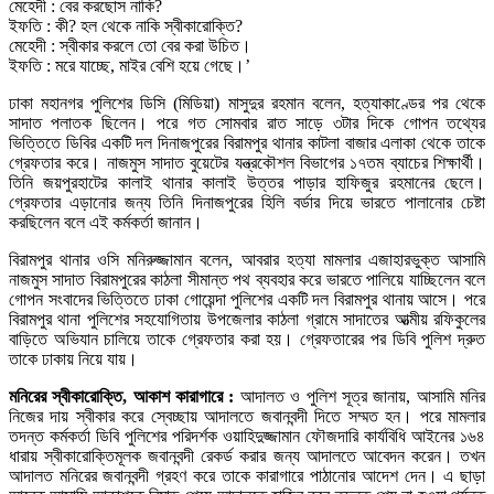
মেহেদী : বের করছোস নাকি?
ইফতি : কী? হল থেকে নাকি স্বীকারোক্তি?
মেহেদী : স্বীকার করলে তো বের করা উচিত।
ইফতি : মরে যাচ্ছে, মাইর বেশি হয়ে গেছে।’
ঢাকা মহানগর পুলিশের ডিসি (মিডিয়া) মাসুদুর রহমান বলেন, হত্যাকাণ্ডের পর থেকে
সাদাত পলাতক ছিলেন। পরে গত সোমবার রাত সাড়ে ৩টার দিকে গোপন তথ্যের
ভিত্তিতে ডিবির একটি দল দিনাজপুরের বিরামপুর থানার কাটলা বাজার এলাকা থেকে তাকে
গ্রেফতার করে। নাজমুস সাদাত বুয়েটের যন্ত্রকৌশল বিভাগের ১৭তম ব্যাচের শিক্ষার্থী।
তিনি জয়পুরহাটের কালাই থানার কালাই উত্তর পাড়ার হাফিজুর রহমানের ছেলে।
গ্রেফতার এড়ানোর জন্য তিনি দিনাজপুরের হিলি বর্ডার দিয়ে ভারতে পালানোর চেষ্টা
করছিলেন বলে এই কর্মকর্তা জানান।
বিরামপুর থানার ওসি মনিরুজ্জামান বলেন, আবরার হত্যা মামলার এজাহারভুক্ত আসামি
নাজমুস সাদাত বিরামপুরের কাঠলা সীমান্ত পথ ব্যবহার করে ভারতে পালিয়ে যাচ্ছিলেন বলে
গোপন সংবাদের ভিত্তিতে ঢাকা গোয়েন্দা পুলিশের একটি দল বিরামপুর থানায় আসে। পরে
বিরামপুর থানা পুলিশের সহযোগিতায় উপজেলার কাঠলা গ্রামে সাদাতের আত্মীয় রফিকুলের
বাড়িতে অভিযান চালিয়ে তাকে গ্রেফতার করা হয়। গ্রেফতারের পর ডিবি পুলিশ দ্রুত
তাকে ঢাকায় নিয়ে যায়।
মনিরের স্বীকারোক্তি, আকাশ কারাগারে :
আদালত ও পুলিশ সূত্র জানায়, আসামি মনির
নিজের দায় স্বীকার করে স্বেচ্ছায় আদালতে জবানবন্দী দিতে সম্মত হন। পরে মামলার
তদন্ত কর্মকর্তা ডিবি পুলিশের পরিদর্শক ওয়াহিদুজ্জামান ফৌজদারি কার্যবিধি আইনের ১৬৪
ধারায় স্বীকারোক্তিমূলক জবানবন্দী রেকর্ড করার জন্য আদালতে আবেদন করেন। তখন
আদালত মনিরের জবানবন্দী গ্রহণ করে তাকে কারাগারে পাঠানোর আদেশ দেন। এ ছাড়া