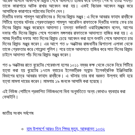
আরেক আসামি আকাশকে রিমান্ড শেষে আদালতে হাজির করে তদন্ত শেষ না হওয়া পর্যন্ত
তাকে কারাগারে আটক রাখার আবেদন করা হয়। একই বিচারক আবেদন মঞ্জুর করে
আসামিকে কারাগারে পাঠানোর নির্দেশ দেন।
দ্বিতীয় দফায় শামসুল আরেফিনের ৪ দিনের রিমান্ড মঞ্জুর : এ দিকে আবরার ফাহাদ রাব্বীকে
পিটিয়ে হত্যার ঘটনায় গ্রেফতারকৃত শামসুল আরেফিন রাফাতকে দ্বিতীয় দফায় ফের চার
দিনের রিমান্ড মঞ্জুর করেছেন আদালত। তদন্ত কর্মকর্তা ওয়াহিদুজ্জামান বলেন, আগের
দফার পাঁচ দিনের রিমান্ড শেষে গতকাল মঙ্গলবার রাফাতকে আদালতে হাজির করা হয়। এ
সাময় দ্বিতীয় দফায় সাত দিনের রিমান্ড চেয়ে আবেদন করা হলে শুনানি শেষে আদালতে চার
দিনের রিমান্ড মঞ্জুর করেন। এর আগে গত ৮ অক্টোবর রাজধানীর ঝিগাতলা এলাকা থেকে
তাকে গ্রেফতার করে গোয়েন্দা পুলিশ। পরে তাকে আদালতে হাজির করে সাত দিনের রিমান্ড
চাইলে আদালত পাঁচ দিনের রিমান্ড মঞ্জুর করেন।
গত ৬ অক্টোবর রাতে বুয়েটের শেরেবাংলা হলের ১০১১ নম্বর কক্ষ থেকে ডেকে নিয়ে পিটিয়ে
হত্যা করা হয় বুয়েটের ১৭তম ব্যাচের ইলেকট্রিক অ্যান্ড ইলেকট্রনিক ইঞ্জিনিয়ারিং
বিভাগের ছাত্র আবরার ফাহাদ রাব্বীকে। এ ঘটনায় তার বাবা বরকত উল্লাহ বাদি হয়ে
হত্যা মামলা দায়ের করেন। মামলায় ১৯ জনকে আসামি করা হয়েছে।
এই নিউজ পোর্টালে প্রকাশিত নিউজগুলো বিনা অনুমতিতে অন্য কোথাও ব্যবহার করা
বেআইনি।
জাতীয় সংবাদ সর্বশেষ
হাম উপসর্গে আরও তিন শিশুর মৃত্যু, আক্রান্ত ১০৩২