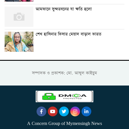
আমফানে সুন্দরবনের যা ক্ষতি হলো
শেখ হাসিনার ভিসার মেয়াদ বাড়াল ভারত
সম্পাদক ও প্রকাশক: মো. আব্দুল কাইয়ুম
A Concern Group of Mymensingh News