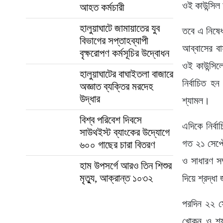
ওই কাউন্সিল
আহত কর্মচারী
হালুয়াঘাটে জামায়াতের যুব
তবে এ নিষেধা
বিভাগের সপ্তাহব্যাপী
আব্বাসের ব
বৃক্ষরোপণ কর্মসূচির উদ্বোধন
ওই কাউন্সি
হালুয়াঘাটের বাঘাইতলা বাজারে
নির্বাচিত 
অজ্ঞাত ব্যক্তির মরদেহ
উদ্ধার
শ্যামল।
বিশ্ব পরিবেশ দিবসে
এদিকে নির্ব
সাউথইস্ট ব্যাংকের উদ্যোগে
গত ২১ সেপ্ট
৬০০ গাছের চারা বিতরণ
ও সাধারণ সম
হাম উপসর্গে আরও তিন শিশুর
মৃত্যু, আক্রান্ত ১০৩২
দিয়ে শ্রদ্ধা
পরদিন ২২ সেপ
খোকন ও শ্য