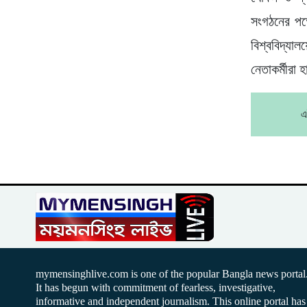
সংগঠনের পক্
বিশ্ববিদ্যা
নেতাকর্মীরা
এ
mymensinghlive.com is one of the popular Bangla news portal
It has begun with commitment of fearless, investigative,
informative and independent journalism. This online portal has