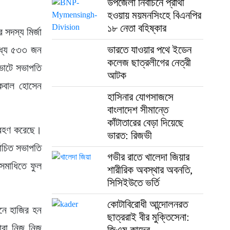
উপজেলা নির্বাচনে প্রার্থী
হওয়ায় ময়মনসিংহে বিএনপির
১৮ নেতা বহিষ্কার
 সদস্য মির্জা
ভারতে যাওয়ার পথে ইডেন
ধ্যে ৫৩৩ জন
কলেজ ছাত্রলীগের নেত্রী
ভোটে সভাপতি
আটক
ইকবাল হোসেন
হাসিনার যোগসাজসে
বাংলাদেশ সীমান্তে
কাঁটাতারের বেড়া দিয়েছে
গ্রহণ করেছে।
ভারত: রিজভী
বাচিত সভাপতি
গভীর রাতে খালেদা জিয়ার
 সমাধিতে ফুল
শারীরিক অবস্থার অবনতি,
সিসিইউতে ভর্তি
কোটাবিরোধী আন্দোলনরত
টিনে হাজির হন
ছাত্ররাই বীর মুক্তিসেনা:
ারা নিজ নিজ
জিএম কাদের