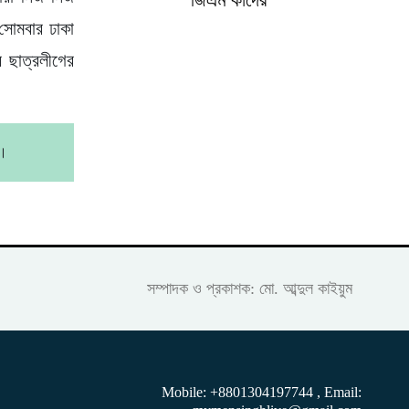
 সোমবার ঢাকা
র ছাত্রলীগের
ি।
সম্পাদক ও প্রকাশক: মো. আব্দুল কাইয়ুম
Mobile: +8801304197744 , Email: