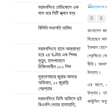
ময়মনসিংহ মেডিকেলে এক
মাস ধরে সিটি স্ক্যান বন্ধ
বিসিবি সভাপতি তামিম
বাংলাদেশ জাত
দিয়েছেন আদ
ইকবাল হোসেন
ময়মনসিংহে হামে আক্রান্ত
হয়ে ২৪ ঘণ্টায় এক শিশুর
প্রেক্ষিতে 
মৃত্যু, হাসপাতালে
বীথি। আদালত
চিকিৎসাধীন ১০১ শিশু
উল্লাহ।
মুক্তাগাছায় জুয়ার আসরে
অভিযান, ১২ জুয়াড়ি
এর আগে, এ
গ্রেপ্তার
উল্লাহ। তা
ময়মনসিংহ ডিসি অফিসে দুই
কাউন্সিল অন
বিএনপি নেতার হাতাহাতি,