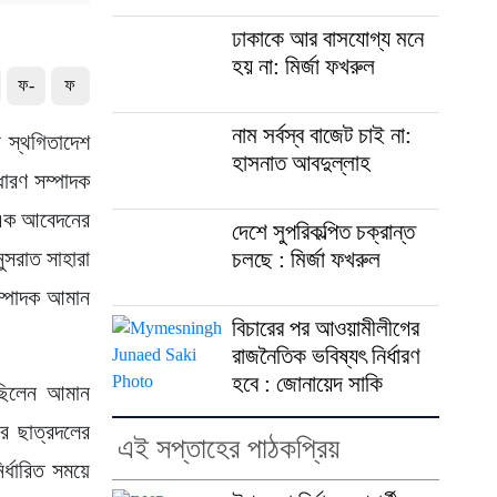
ঢাকাকে আর বাসযোগ্য মনে
হয় না: মির্জা ফখরুল
ফ-
ফ
নাম সর্বস্ব বাজেট চাই না:
ন স্থগিতাদেশ
হাসনাত আবদুল্লাহ
ারণ সম্পাদক
। এক আবেদনের
দেশে সুপরিকল্পিত চক্রান্ত
ুসরাত সাহারা
চলছে : মির্জা ফখরুল
সম্পাদক আমান
বিচারের পর আওয়ামীলীগের
রাজনৈতিক ভবিষ্যৎ নির্ধারণ
হবে : জোনায়েদ সাকি
ছিলেন আমান
র ছাত্রদলের
এই সপ্তাহের পাঠকপ্রিয়
র্ধারিত সময়ে