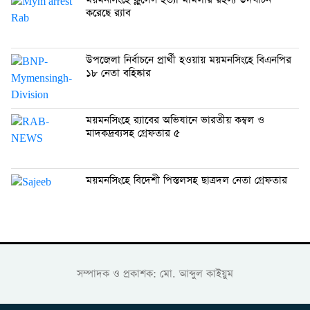
ময়মনসিংহে ক্লুলেস হত্যা মামলার রহস্য উদঘাটন
করেছে র‍্যাব
উপজেলা নির্বাচনে প্রার্থী হওয়ায় ময়মনসিংহে বিএনপির
১৮ নেতা বহিষ্কার
ময়মনসিংহে র‍্যাবের অভিযানে ভারতীয় কম্বল ও
মাদকদ্রব্যসহ গ্রেফতার ৫
ময়মনসিংহে বিদেশী পিস্তলসহ ছাত্রদল নেতা গ্রেফতার
সম্পাদক ও প্রকাশক: মো. আব্দুল কাইয়ুম