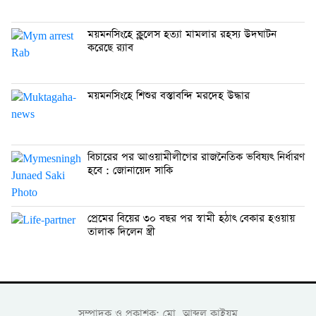
ময়মনসিংহে ক্লুলেস হত্যা মামলার রহস্য উদঘাটন
করেছে র‍্যাব
ময়মনসিংহে শিশুর বস্তাবন্দি মরদেহ উদ্ধার
বিচারের পর আওয়ামীলীগের রাজনৈতিক ভবিষ্যৎ নির্ধারণ
হবে : জোনায়েদ সাকি
প্রেমের বিয়ের ৩০ বছর পর স্বামী হঠাৎ বেকার হওয়ায়
তালাক দিলেন স্ত্রী
সম্পাদক ও প্রকাশক: মো. আব্দুল কাইয়ুম