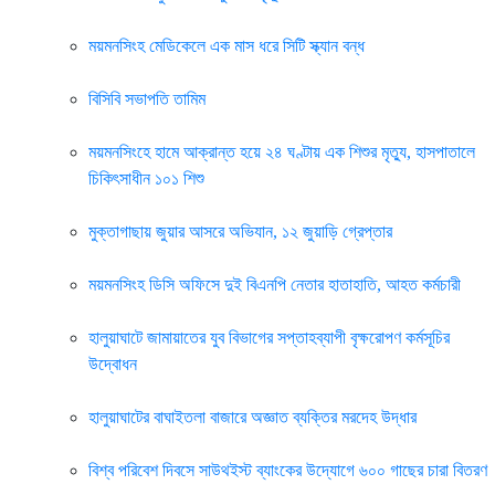
ময়মনসিংহ মেডিকেলে এক মাস ধরে সিটি স্ক্যান বন্ধ
বিসিবি সভাপতি তামিম
ময়মনসিংহে হামে আক্রান্ত হয়ে ২৪ ঘণ্টায় এক শিশুর মৃত্যু, হাসপাতালে
চিকিৎসাধীন ১০১ শিশু
মুক্তাগাছায় জুয়ার আসরে অভিযান, ১২ জুয়াড়ি গ্রেপ্তার
ময়মনসিংহ ডিসি অফিসে দুই বিএনপি নেতার হাতাহাতি, আহত কর্মচারী
হালুয়াঘাটে জামায়াতের যুব বিভাগের সপ্তাহব্যাপী বৃক্ষরোপণ কর্মসূচির
উদ্বোধন
হালুয়াঘাটের বাঘাইতলা বাজারে অজ্ঞাত ব্যক্তির মরদেহ উদ্ধার
বিশ্ব পরিবেশ দিবসে সাউথইস্ট ব্যাংকের উদ্যোগে ৬০০ গাছের চারা বিতরণ