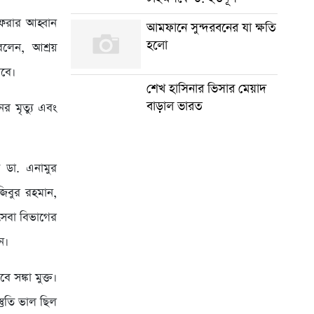
ফেরার আহ্বান
আমফানে সুন্দরবনের যা ক্ষতি
হলো
 বলেন, আশ্রয়
রবে।
শেখ হাসিনার ভিসার মেয়াদ
বাড়াল ভারত
র মৃত্যু এবং
্রী ডা. এনামুর
নজিবুর রহমান,
 সেবা বিভাগের
ন।
ে সঙ্কা মুক্ত।
তুতি ভাল ছিল