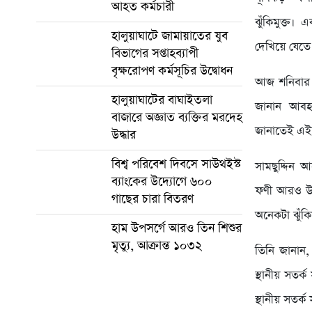
আহত কর্মচারী
ঝুঁকিমুক্ত।
হালুয়াঘাটে জামায়াতের যুব
দেখিয়ে যেতে
বিভাগের সপ্তাহব্যাপী
বৃক্ষরোপণ কর্মসূচির উদ্বোধন
আজ শনিবার দু
হালুয়াঘাটের বাঘাইতলা
জানান আবহা
বাজারে অজ্ঞাত ব্যক্তির মরদেহ
জানাতেই এই
উদ্ধার
বিশ্ব পরিবেশ দিবসে সাউথইস্ট
সামছুদ্দিন 
ব্যাংকের উদ্যোগে ৬০০
ফণী আরও উত্
গাছের চারা বিতরণ
অনেকটা ঝুঁকি
হাম উপসর্গে আরও তিন শিশুর
মৃত্যু, আক্রান্ত ১০৩২
তিনি জানান,
স্থানীয় সতর্
স্থানীয় সতর্