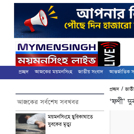
প্রচ্ছদ
আজকের ময়মনসিংহ
জাতীয় সংবাদ
আন্তর্জাতিক 
প্রচ্ছদ
/
জাতী
‘ফণী’ দু
আজকের সর্বশেষ সবখবর
ময়মনসিংহে ছুরিকাঘাতে
যুবকের মৃত্যু