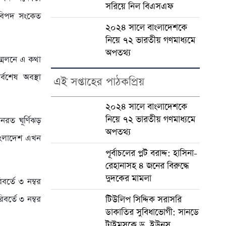
সরিয়ে নিল বিএসএফ
র বিপদ সংকেত
২০২৪ সালে বাংলাদেশকে
নিয়ে ৭২ ভারতীয় গণমাধ্যমে
অপতথ্য
ম্মেলনে এ কথা
বশেষ অবস্থা
এই সপ্তাহের পাঠকপ্রিয়
২০২৪ সালে বাংলাদেশকে
নিয়ে ৭২ ভারতীয় গণমাধ্যমে
নরত ঘূর্ণিঝড়
অপতথ্য
 বংলাদেশ এখন
পূর্বাচলের প্লট বরাদ্দ: হাসিনা-
রেহানাসহ ৪ জনের বিরুদ্ধে
দুদকের মামলা
র্তে ৩ নম্বর
টিউলিপ সিদ্দিক সরাসরি
বর্তে ৩ নম্বর
ডাকাতির সুবিধাভোগী: সানডে
টাইমসকে ড. ইউনূস