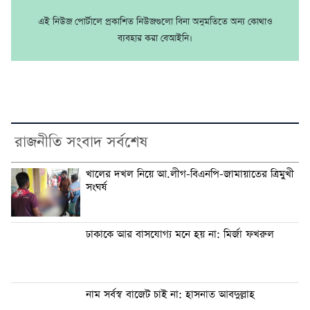
এই নিউজ পোর্টালে প্রকাশিত নিউজগুলো বিনা অনুমতিতে অন্য কোথাও
ব্যবহার করা বেআইনি।
রাজনীতি সংবাদ সর্বশেষ
খালের দখল নিয়ে আ.লীগ-বিএনপি-জামায়াতের ত্রিমুখী
সংঘর্ষ
ঢাকাকে আর বাসযোগ্য মনে হয় না: মির্জা ফখরুল
নাম সর্বস্ব বাজেট চাই না: হাসনাত আবদুল্লাহ