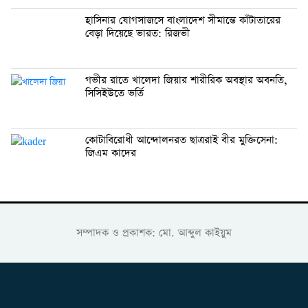
হাসিনার যোগসাজসে বাংলাদেশ সীমান্তে কাঁটাতারের
বেড়া দিয়েছে ভারত: রিজভী
গভীর রাতে খালেদা জিয়ার শারীরিক অবস্থার অবনতি,
সিসিইউতে ভর্তি
কোটাবিরোধী আন্দোলনরত ছাত্ররাই বীর মুক্তিসেনা:
জিএম কাদের
সম্পাদক ও প্রকাশক: মো. আব্দুল কাইয়ুম