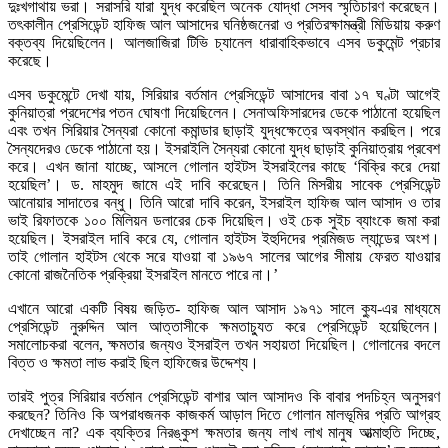
দুঃখগাথায় ভরা। সরাসরি যারা যুদ্ধ করেছিল অনেক যোদ্ধা সেসব স্মৃতিচারণ করেছেন।
তৎকালীন প্রেসিডেন্ট হাফিজ আল আসাদের ঘনিষ্ঠজনেরা ও প্রতিরক্ষামন্ত্রী মিডিয়ায় করুণ
বক্তব্য দিয়েছিলেন। আলজাজিরা টিভি চ্যানেল ধারাবাহিকভাবে এসব ডকুমেন্ট প্রচার
করেছে।
এসব ডকুমেন্টে দেখা যায়, সিরিয়ার বর্তমান প্রেসিডেন্ট আসাদের বাবা ১৭ ঘণ্টা আগেই
কুনিয়াত্রা প্রদেশের পতন ঘোষণা দিয়েছিলেন। সেনাঅফিসারদের ডেকে পাঠানো হয়েছিল
এবং তখন সিরিয়ার সৈন্যরা কোনো কমান্ডার ছাড়াই যুদ্ধক্ষেত্রে অবস্থান করছিল। পরে
সৈন্যদেরও ডেকে পাঠানো হয়। ইসরাইলি সৈন্যরা কোনো যুদ্ধ ছাড়াই কুনিয়াত্রায় প্রবেশ
করে। এখন জানা যাচ্ছে, আসলে গোলান হাইটস ইসরাইলের কাছে ‘বিক্রি করে দেয়া
হয়েছিল’। ড. মাহমুদ জামে এই দাবি করেছেন। তিনি মিসরীয় সাবেক প্রেসিডেন্ট
আনোয়ার সাদাতের বন্ধু। তিনি আরো দাবি করেন, ইসরাইল হাফিজ আল আসাদ ও তার
ভাই রিফাতকে ১০০ মিলিয়ন ডলারের চেক দিয়েছিল। ওই চেক সুইচ ব্যাংকে জমা করা
হয়েছিল। ইসরাইল দাবি করে যে, গোলান হাইটস ইহুদিদের প্রমিজড ল্যান্ডের অংশ।
তাই গোলান হাইটস থেকে সরে যাওয়া বা ১৯৬৭ সালের আগের সীমায় ফেরত যাওয়ার
কোনো রাজনৈতিক প্রক্রিয়া ইসরাইল মানতে পারে না।’
এখানে আরো একটি বিষয় জড়িত- হাফিজ আল আসাদ ১৯৭১ সালে ক্যু-এর মাধ্যমে
প্রেসিডেন্ট নুরুদ্দিন আল আত্তাসীকে ক্ষমতাচ্যুত করে প্রেসিডেন্ট হয়েছিলেন।
সমালোচকরা বলেন, ক্ষমতার জন্যও ইসরাইল তখন সহায়তা দিয়েছিল। গোলানের বদলে
বিত্ত ও ক্ষমতা লাভ করাই ছিল হাফিজের উদ্দেশ্য।
তারই পুত্র সিরিয়ার বর্তমান প্রেসিডেন্ট বাশার আল আসাদও কি বাবার পদচিহ্ন অনুসরণ
করছেন? তিনিও কি অপরাধজনক কাজকর্ম আড়াল দিতে গোলান মালভূমির প্রতি আগ্রহ
দেখাচ্ছেন না? এক ব্যক্তির নিরঙ্কুশ ক্ষমতার জন্য লাখ লাখ মানুষ আত্মাহুতি দিচ্ছে,