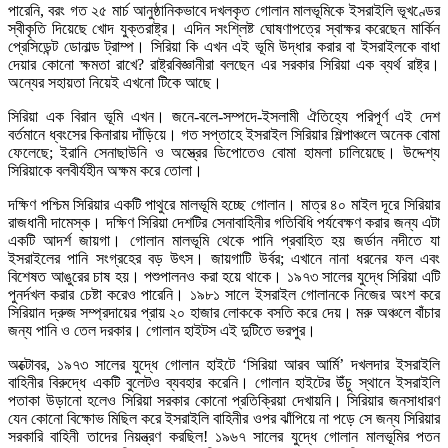
পারেনি, বরং গত ২৫ মার্চ আনুষ্ঠানিকভাবে দখলকৃত গোলান মালভূমিকে ইসরাইলি ভূখণ্ডের
স্বীকৃতি দিয়েছে খোদ যুক্তরাষ্ট্র। এদিন সংশ্লিষ্ট ঘোষণাপত্রে স্বাক্ষর করেছেন মার্কিন
প্রেসিডেন্ট ডোনাল্ড ট্রাম্প। সিরিয়া কি এখন এই ভূমি উদ্ধার করার বা ইসরাইলকে বাধা
দেয়ার কোনো ক্ষমতা রাখে? রাষ্ট্রবিজ্ঞানীরা বলছেন এর সরকার সিরিয়া এক ব্যর্থ রাষ্ট্র।
অন্যের সহায়তা নিয়েই এখনো টিকে আছে।
সিরিয়া এক বিরান ভূমি এখন। জনে-বলে-সম্পদে-ইসলামী ঐতিহ্যে পরিপূর্ণ এই দেশ
বর্তমানে ধ্বংসের কিনারায় দাঁড়িয়ে। গত সপ্তাহে ইসরাইল সিরিয়ার শিল্পাঞ্চলে অনেক বোমা
ফেলেছে; ইরানি সেনাছাউনি ও অস্ত্রের ডিপোতেও বোমা হামলা চালিয়েছে। উদ্দেশ্য
সিরিয়াকে বলবীর্যহীন অক্ষম করে তোলা।
দক্ষিণ পশ্চিম সিরিয়ার একটি পাথুরে মালভূমি হচ্ছে গোলান। মাত্র ৪০ মাইল দূরে সিরিয়ার
রাজধানী দামেস্ক। দক্ষিণ সিরিয়া দেশটির সেনাবাহিনীর গতিবিধি পর্যবেক্ষণ করার জন্য এটা
একটি আদর্শ জায়গা। গোলান মালভূমি থেকে পানি প্রবাহিত হয় জর্ডান নদীতে যা
ইসরাইলের পানি সংগ্রহের বড় উৎস। জায়গাটি উর্বর; এখানে নানা ধরনের ফল এবং
বিশেষত আঙুরের চাষ হয়। পশুপালনও করা হয়ে থাকে। ১৯৭৩ সালের যুদ্ধে সিরিয়া এটি
পুনর্দখল করার চেষ্টা করেও পারেনি। ১৯৮১ সালে ইসরাইল গোলানকে নিজের অংশ করে
সিরিয়ান দ্রুজ সম্প্রদায়ের প্রায় ২০ হাজার লোককে বসতি করে দেয়। মরু অঞ্চলে বাঁচার
জন্য পানি ও তেল দরকার। গোলান হাইটস এই দুটিতে ভরপুর।
অক্টোবর, ১৯৭৩ সালের যুদ্ধে গোলান হাইটে ‘সিরিয়া আরব আর্মি’ দখলদার ইসরাইলি
বাহিনীর বিরুদ্ধে একটি বুলেটও ব্যবহার করেনি। গোলান হাইটের উঁচু স্থানে ইসরাইলি
পতাকা উড়ানো হলেও সিরিয়া সরকার কোনো প্রতিক্রিয়া দেখায়নি। সিরিয়ার জনসাধারণ
যেন কোনো বিক্ষোভ মিছিল করে ইসরাইলি বাহিনীর ওপর ঝাঁপিয়ে না পড়ে সে জন্য সিরিয়ার
সরকারি বাহিনী তাদের নিয়ন্ত্রণ করছিল! ১৯৬৭ সালের যুদ্ধে গোলান মালভূমির পতন