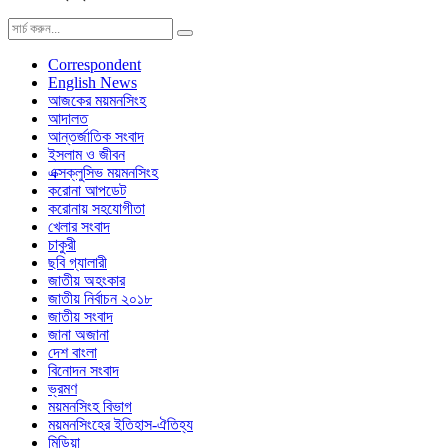
Correspondent
English News
আজকের ময়মনসিংহ
আদালত
আন্তর্জাতিক সংবাদ
ইসলাম ও জীবন
এক্সক্লুসিভ ময়মনসিংহ
করোনা আপডেট
করোনায় সহযোগীতা
খেলার সংবাদ
চাকুরী
ছবি গ্যালারী
জাতীয় অহংকার
জাতীয় নির্বাচন ২০১৮
জাতীয় সংবাদ
জানা অজানা
দেশ বাংলা
বিনোদন সংবাদ
ভ্রমণ
ময়মনসিংহ বিভাগ
ময়মনসিংহের ইতিহাস-ঐতিহ্য
মিডিয়া