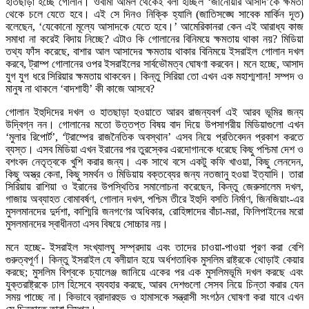
হাতছাড়া হচ্ছে গোলান। ওবামা আমল থেকেই বলা হচ্ছিল ‘জানোয়ার আসাদ’কে ক্ষমতা
থেকে চলে যেতে হবে। এই সে দিনও নিক্কি হ্যালি (জাতিসঙ্ঘে সাবেক মার্কিন দূত)
বলেছেন, ‘যেকোনো মূল্যে আসাদকে যেতে হবে।’ আমেরিকানরা কেন এই আরাধ্য কাজ
সমাধা না করেই বিদায় নিচ্ছে? এটাও কি গোলানের বিনিময়ে ক্ষমতায় থাকা নয়? মিডিয়া
তথ্য ফাঁস করেছে, বাশার আল আসাদের ক্ষমতায় থাকার বিনিময়ে ইসরাইল গোলান দখল
করবে, ট্রাম্প গোলানের ওপর ইসরাইলের সার্বভৌমত্ব ঘোষণা করবেন। মনে হচ্ছে, আসাদ
যুগ যুগ ধরে সিরিয়ার ক্ষমতায় থাকবেন। কিন্তু সিরিয়া তো এখন এক মহাশ্মশান! সম্পদ ও
মানুষ না থাকলে ‘বাদশাহী’ কী কাজে আসবে?
গোলান ইহুদিদের দখল ও হাতছাড়া হওয়াতে আরব রাজন্যবর্গ এই আরব ভূমির জন্য
উদ্বিগ্ন নন। গোলানের মতো উত্তপ্ত বিষয় বাদ দিয়ে উপসাগরীয় মিডিয়াগুলো এখন
‘মুলার রিপোর্ট’, ‘ট্রাম্পের রাজনৈতিক অবস্থান’ এসব নিয়ে প্রতিবেদন প্রকাশ করতে
ব্যস্ত। এসব মিডিয়া এখন ইরানের পর তুরস্কের এরদোগানকে ধরেছে কিছু পশ্চিমা দেশ ও
বশংবদ নেতৃত্বকে খুশি করার জন্য। এক সাথে বসে একটু কফি খাওয়া, কিছু লেনদেন,
কিছু অস্ত্র কেনা, কিছু সমর্থন ও মিডিয়ায় বক্তব্যের জন্য নতজানু হওয়া ইত্যাদি। তারা
সিরিয়ায় রাশিয়া ও ইরানের উপস্থিতির সমালোচনা করেছেন, কিন্তু জেরুসালেম দখল,
গাজায় অব্যাহত বোমাবর্ষণ, গোলান দখল, পশ্চিম তীরে ইহুদি বসতি নির্মাণ, জিনজিয়াং-এর
মুসলমানদের দুর্দশা, কাশ্মিরি জনগণের অধিকার, রোহিঙ্গাদের বাঁচা-মরা, ফিলিপাইনের মরো
মুসলমানদের স্বাধীনতা এসব বিষয়ে সোচ্চার নয়।
মনে হচ্ছে- ইসরাইল সংখ্যালঘু সম্প্রদায় এবং তাদের চাওয়া-পাওয়া পূরণ করা বেশি
গুরুত্বপূর্ণ। কিন্তু ইসরাইল যে বলীয়ান হয়ে অর্ধশতাধিক মুসলিম রাষ্ট্রকে থোড়াই কেয়ার
করছে; মুসলিম বিশ্বকে চ্যালেঞ্জ জানিয়ে একের পর এক মুসলিমভূমি দখল করছে এবং
যুক্তরাষ্ট্রকে ঢাল হিসেবে ব্যবহার করছে, আরব দেশগুলো সেসব নিয়ে চিন্তা করার যেন
সময় পাচ্ছে না। কিভাবে ব্রাদারহুড ও হামাসকে সন্ত্রাসী সংগঠন ঘোষণা করা যাবে এখন