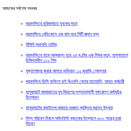
আজকের সর্বশেষ সবখবর
ময়মনসিংহে ছুরিকাঘাতে যুবকের মৃত্যু
ময়মনসিংহ মেডিকেলে এক মাস ধরে সিটি স্ক্যান বন্ধ
বিসিবি সভাপতি তামিম
ময়মনসিংহে হামে আক্রান্ত হয়ে ২৪ ঘণ্টায় এক শিশুর মৃত্যু, হাসপাতালে
চিকিৎসাধীন ১০১ শিশু
মুক্তাগাছায় জুয়ার আসরে অভিযান, ১২ জুয়াড়ি গ্রেপ্তার
ময়মনসিংহ ডিসি অফিসে দুই বিএনপি নেতার হাতাহাতি, আহত কর্মচারী
হালুয়াঘাটে জামায়াতের যুব বিভাগের সপ্তাহব্যাপী বৃক্ষরোপণ কর্মসূচির
উদ্বোধন
হালুয়াঘাটের বাঘাইতলা বাজারে অজ্ঞাত ব্যক্তির মরদেহ উদ্ধার
বিশ্ব পরিবেশ দিবসে সাউথইস্ট ব্যাংকের উদ্যোগে ৬০০ গাছের চারা
বিতরণ