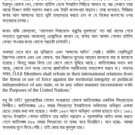
ইয়ালুন ঘোষণা দেন, গোলান হাইটস থেকে ইসরাইল পিছিয়ে আসবে না; বরং সেখানে তারা
আরো দ্বিগুণ বসতি স্থাপন করবে এবং ইহুদি জনসংখ্যা বাড়াবে। তারা বলেছেন, সিরিয়ার
বাশার আল আসাদের হাতে ভূমি হস্তান্তর করতে চান না যে নিজের জনগণের ওপর
অত্যাচার চালায়।
জনাব নাজি মোস্তফা, ‘ন্যাশনাল লিবারেশন ফ্রন্টের মুখপাত্র’ গত মার্চ মাসের শেষে
সপ্তাহে তুরস্কের আনাদোলু এজেন্সিকে জানান যে, বাশার আল আসাদ গোলান হাইটস
ফেরত পাওয়ার জন্য কোনো প্রচেষ্টা চালাননি।
অবস্থা দেখে মনে হয় দুনিয়াতে এখন ‘জঙ্গলের আইন’ শ্রেষ্ঠ। মার্কিন প্রেসিডেন্ট
ট্রাম্পের ঘোষণা এমন এক ঘোষণা- যার বিরুদ্ধে যুদ্ধের আহ্বান জানানো যায় বা জানানো
হয়েছে। কিন্তু আরব বিশ্ব তো জেগে জেগে ঘুমিয়ে আছে। জাতিসঙ্ঘের সনদে বলা
আছে, কোনো দেশ অন্য দেশের রাজনৈতিক স্বাধীনতায় হস্তক্ষেপ করবে না। সনদের
ভাষ্য, ÔAll Members shall refrain in their international relations from
the threat or use of force against the territorial integrity or political
independence of any state, or in any other manner inconsistent with
the Purposes of the United Nations.’
শুধু কি তাই? যুক্তরাষ্ট্রের গোলান সংক্রান্ত ঘোষণা জাতিসঙ্ঘের একাধিক সিদ্ধান্তের
বিপরীত। জাতিসঙ্ঘের ২৪২ নম্বর সিদ্ধান্তে ইসরাইলকে অবিলম্বে অধিকৃত এলাকা
ছেড়ে দেয়ার কথা বলা হয়েছে। অর্থাৎ ১৯৬৭ সালে অধিকৃত এলাকা ছাড়তে হবে। ১৯৮১
সালেও ইসরাইল গোলান হাইটসে তার আইন প্রয়োগ ও প্রশাসনিক আইন বলবৎ করতে
গেলে জাতিসঙ্ঘ ৪৯৬ নম্বর সিদ্ধান্তে তা নাকচ করে দিয়েছিল। মনে হচ্ছে- আমরা
অন্ধকার যুগে ফিরে গেছি। তাই জোর যার মুল্লুক তার।