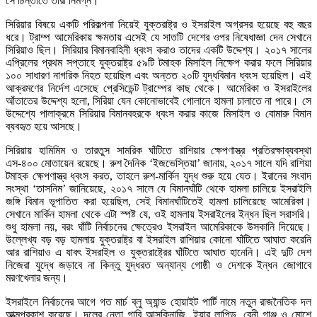
সে চিন্তাতে তারা নিমগ্ন।
সিরিয়ার বিষয়ে একটি পরিকল্পনা নিয়েই যুক্তরাষ্ট্র ও ইসরাইল অগ্রসর হয়েছে বহু বছর
ধরে। ট্রাম্প আমেরিকায় ক্ষমতায় এসেই যে সাতটি দেশের ওপর নিষেধাজ্ঞা দেন সেখানে
সিরিয়াও ছিল। সিরিয়ার বিমানবাহিনী ধ্বংস করাও তাদের একটি উদ্দেশ্য। ২০১৭ সালের
এপ্রিলের প্রথম সপ্তাহে যুক্তরাষ্ট্র ৫৯টি টমাহক মিসাইল নিক্ষেপ করার ফলে সিরিয়ার
১০০ সাধারণ নাগরিক নিহত হয়েছিল এবং অন্তত ২০টি যুদ্ধবিমান ধ্বংস হয়েছিল। এই
আক্রমণের নির্দেশ এসেছে প্রেসিডেন্ট ট্রাম্পের কাছ থেকে। আমেরিকা ও ইসরাইলের
আঁতাতের উদ্দেশ্য হলো, সিরিয়া যেন কোনোভাবেই গোলানে হামলা চালাতে না পারে। সে
উদ্দেশ্যে পালাক্রমে সিরিয়ার বিমানবহরকে ধ্বংস করার কাজে মিসাইল ও বোমারু বিমান
ব্যবহৃত হয়ে আসছে।
সিরিয়ায় হামিমিম ও তারতুস সামরিক ঘাঁটিতে রাশিয়ার ক্ষেপণাস্ত্র প্রতিরক্ষাব্যবস্থা
এস-৪০০ মোতায়েন রয়েছে। রুশ দৈনিক ‘ইজভেস্তিয়া’ জানায়, ২০১৭ সালে যদি রাশিয়া
টমাহক ক্ষেপণাস্ত্র ধ্বংস করত, তাহলে রুশ-মার্কিন যুদ্ধ শুরু হয়ে যেত। ইরানের সংবাদ
সংস্থা ‘তাসনিম’ জানিয়েছে, ২০১৭ সালে যে বিমানঘাঁটি থেকে হামলা চালিয়ে ইসরাইলি
জঙ্গি বিমান ভূপাতিত করা হয়েছিল, সেই বিমানঘাঁটিতেই হামলা চালিয়েছে আমেরিকা।
সেখানে মার্কিন হামলা থেকে এটা স্পষ্ট যে, ওই হামলায় ইসরাইলের ইন্ধন ছিল সরাসরি।
শুধু হামলা নয়, বরং ঘাঁটি নির্বাচনের ক্ষেত্রেও ইসরাইল আমেরিকাকে উসকানি দিয়েছে।
উল্লেখ্য বড় বড় হামলায় যুক্তরাষ্ট্র বা ইসরাইল রাশিয়ার কোনো ঘাঁটিতে আঘাত করেনি
আর রাশিয়াও এ যাবৎ ইসরাইল ও যুক্তরাষ্ট্রের ঘাঁটিতে আঘাত হানেনি। এই দুটি দেশ
নিজেরা যুদ্ধে জড়াবে না কিন্তু যুদ্ধরত অন্যান্য গোষ্ঠী ও দেশকে ইন্ধন জোগাবে
মরণখেলার জন্য।
ইসরাইলে নির্বাচনের আগে গত মার্চ ব্লু অ্যান্ড হোয়াইট পার্টি নামে নতুন রাজনৈতিক দল
আত্মপ্রকাশ করেছে। দলের নেতা গাবি আসকিনাজি, ইয়ার লাপিড, বেনী গাঞ্জ ও মোশে