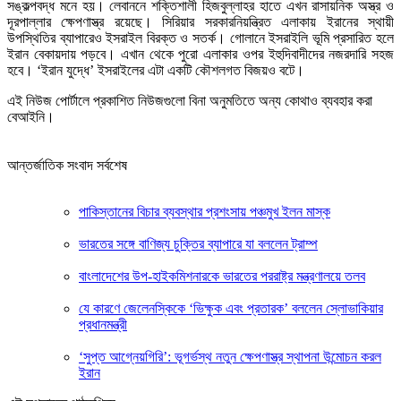
সঙ্কল্পবদ্ধ মনে হয়। লেবাননে শক্তিশালী হিজবুল্লাহর হাতে এখন রাসায়নিক অস্ত্র ও
দূরপাল্লার ক্ষেপণাস্ত্র রয়েছে। সিরিয়ার সরকারনিয়ন্ত্রিত এলাকায় ইরানের স্থায়ী
উপস্থিতির ব্যাপারেও ইসরাইল বিরক্ত ও সতর্ক। গোলানে ইসরাইলি ভূমি প্রসারিত হলে
ইরান বেকায়দায় পড়বে। এখান থেকে পুরো এলাকার ওপর ইহুদিবাদীদের নজরদারি সহজ
হবে। ‘ইরান যুদ্ধে’ ইসরাইলের এটা একটি কৌশলগত বিজয়ও বটে।
এই নিউজ পোর্টালে প্রকাশিত নিউজগুলো বিনা অনুমতিতে অন্য কোথাও ব্যবহার করা
বেআইনি।
আন্তর্জাতিক সংবাদ সর্বশেষ
পাকিস্তানের বিচার ব্যবস্থার প্রশংসায় পঞ্চমুখ ইলন মাস্ক
ভারতের সঙ্গে বাণিজ্য চুক্তির ব্যাপারে যা বললেন ট্রাম্প
বাংলাদেশের উপ-হাইকমিশনারকে ভারতের পররাষ্ট্র মন্ত্রণালয়ে তলব
যে কারণে জেলেনস্কিকে ‘ভিক্ষুক এবং প্রতারক’ বললেন স্লোভাকিয়ার
প্রধানমন্ত্রী
‘সুপ্ত আগ্নেয়গিরি’: ভূগর্ভস্থ নতুন ক্ষেপণাস্ত্র স্থাপনা উন্মোচন করল
ইরান