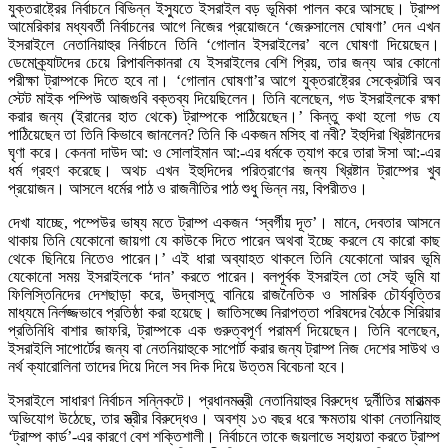
যুক্তরাষ্ট্রের নির্বাচনে বিভিন্ন ইস্যুতে ইসরাইল বড় ভূমিকা পালন করে আসছে। ট্রাম্প
আমেরিকার মধ্যবর্তী নির্বাচনের আগে নিজের প্রয়োজনে ‘জেরুসালেম ঘোষণা’ দেন এখন
ইসরাইলে নেতানিয়াহুর নির্বাচনে তিনি ‘গোলান ইসরাইলের’ বলে ঘোষণা দিয়েছেন।
ডেমোক্র্যাটদের চেয়ে রিপাবলিকানরা যে ইসরাইলের বেশি প্রিয়, তার জন্য আর কোনো
পরীক্ষা ট্রাম্পকে দিতে হবে না। ‘গোলান ঘোষণা’র আগে যুক্তরাষ্ট্রের সেক্রেটারি অব
স্টেট মাইক পম্পিউ আজগুবি বক্তব্য দিয়েছিলেন। তিনি বলেছেন, গড ইসরাইলকে রক্ষা
করার জন্য (ইরানের হাত থেকে) ট্রাম্পকে পাঠিয়েছেন।’ কিন্তু কথা হলো গড যে
পাঠিয়েছেন তা তিনি কিভাবে জানলেন? তিনি কি একজন মসিহ বা নবী? ইহুদিরা খ্রিষ্টানদের
ঘৃণা করে। কেননা দাউদ আ: ও সোলাইমান আ:-এর ধর্মকে ত্যাগ করে তারা ঈসা আ:-এর
ধর্ম গ্রহণ করেছে। অথচ এখন ইহুদিদের পরিত্রাণের জন্য খ্রিষ্টান ট্রাম্পের খুব
প্রয়োজন। আসলে ধর্মের পাঠ ও রাজনীতির পাঠ শুধু ভিন্ন নয়, বিপরীতও।
দেখা যাচ্ছে, পম্পেউর ভাষ্য মতে ট্রাম্প একজন ‘স্বর্গীয় দূত’। মানে, দেবতার আসনে
থাকায় তিনি যেকোনো জায়গা যে কাউকে দিতে পারেন অথবা ইচ্ছে করলে যে কারো কাছ
থেকে ছিনিয়ে নিতেও পারেন।’ এই ধারা অব্যাহত থাকলে তিনি যেকোনো আরব ভূমি
যেকোনো সময় ইসরাইলকে ‘দান’ করতে পারেন। বলপূর্বক ইসরাইল তো সেই ভূমি যা
ফিলিস্তিনিদের দেশছাড়া করে, উদ্বাস্তু বানিয়ে রাজনৈতিক ও সামরিক চৌর্যবৃত্তির
মাধ্যমে নির্লজ্জভাবে প্রতিষ্ঠা করা হয়েছে। জাতিসঙ্ঘে নিরাপত্তা পরিষদের বৈঠকে সিরিয়ার
প্রতিনিধি বাশার জাফরি, ট্রাম্পকে এক গুরুত্বপূর্ণ পরামর্শ দিয়েছেন। তিনি বলেছেন,
ইসরাইলি সাপোর্টের জন্য বা নেতনিয়াহুকে সাপোর্ট করার জন্য ট্রাম্প নিজ দেশের সাউথ ও
নর্থ ক্যারোলিনা তাদের দিয়ে দিলে সব দিক দিয়ে উত্তম বিবেচনা হবে।
ইসরাইলে সাধারণ নির্বাচন সন্নিকটে। প্রধানমন্ত্রী নেতানিয়াহুর বিরুদ্ধে দুর্নীতির মারাত্মক
অভিযোগ উঠেছে, তার স্ত্রীর বিরুদ্ধেও। অবশ্য ১৩ বছর ধরে ক্ষমতায় থাকা নেতানিয়াহু
‘ট্রাম্প কার্ড’-এর কারণে বেশ শক্তিশালী। নির্বাচনে তাকে জয়লাভে সহায়তা করতে ট্রাম্প