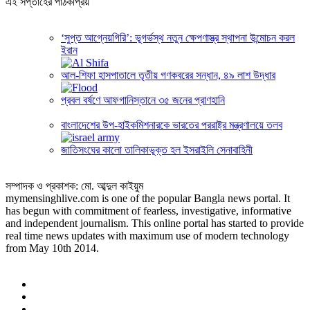
এই সপ্তাহের পাঠকপ্রিয়
‘সুপ্ত আগ্নেয়গিরি’: ভূগর্ভস্থ নতুন ক্ষেপণাস্ত্র স্থাপনা উন্মোচন করল
ইরান
আল-শিফা হাসপাতালে তৃতীয় গণকবরের সন্ধান, ৪৯ লাশ উদ্ধার
প্রবল বর্ষণে আফগানিস্তানে ৩৫ জনের প্রাণহানি
বাংলাদেশের উপ-হাইকমিশনারকে ভারতের পররাষ্ট্র মন্ত্রণালয়ে তলব
জাতিসংঘের কালো তালিকাভূক্ত হল ইসরাইলি সেনাবাহিনী
সম্পাদক ও প্রকাশক: মো. আব্দুল কাইয়ুম
mymensinghlive.com is one of the popular Bangla news portal. It
has begun with commitment of fearless, investigative, informative
and independent journalism. This online portal has started to provide
real time news updates with maximum use of modern technology
from May 10th 2014.