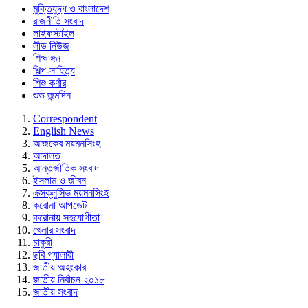
মুক্তিযুদ্ধ ও বাংলাদেশ
রাজনীতি সংবাদ
লাইফস্টাইল
লীড নিউজ
শিক্ষাঙ্গন
শিল্প-সাহিত্য
শিশু কর্ণার
শুভ জন্মদিন
Correspondent
English News
আজকের ময়মনসিংহ
আদালত
আন্তর্জাতিক সংবাদ
ইসলাম ও জীবন
এক্সক্লুসিভ ময়মনসিংহ
করোনা আপডেট
করোনায় সহযোগীতা
খেলার সংবাদ
চাকুরী
ছবি গ্যালারী
জাতীয় অহংকার
জাতীয় নির্বাচন ২০১৮
জাতীয় সংবাদ