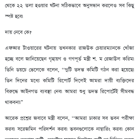
থেকে ২২ তলা হওয়ার ঘটনা সঠিকভাবে অনুসন্ধান করলেও সব কিছু
স্পষ্ট হবে৷
দায় নেবে কে?
এফআর টাওয়ারের ঘটনায় তখনকার রাজউক চেয়ারম্যানকে খোঁজা
হচ্ছে বলে জানিয়েছেন গৃহায়ণ ও গণপূর্ত মন্ত্রী শ. ম রেজাউল করিম৷
তিনি ডয়চে ভেলেকে বলেন, ‘‘দুটি তদন্ত কমিটি গঠন করা হয়েছে৷
তিন দিনের মধ্যে কমিটি রিপোর্ট দিলেই আমরা দায়ী ব্যক্তিদের
বিরুদ্ধে আইনগত ব্যবস্থা নেব৷ আমরা শুধু তদন্ত রিপোর্টেই সীমবদ্ধ
থাকবনা৷”
আরেক প্রশ্নের জবাবে মন্ত্রী বলেন, ‘‘আমরা ঢাকার সব ভবন পরীক্ষা
করব৷ সরেজমিন পরিদর্শন করব৷ ভবনগুলোকে নাম্বারিং করব৷ কোন