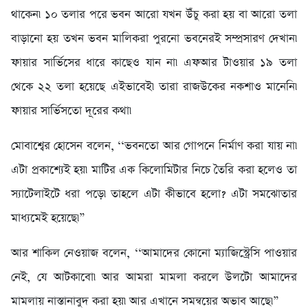
থাকেন৷ ১০ তলার পরে ভবন আরো যখন উঁচু করা হয় বা আরো তলা
বাড়ানো হয় তখন ভবন মালিকরা পুরনো ভবনেরই সম্প্রসারণ দেখান৷
ফায়ার সার্ভিসের ধারে কাছেও যান না৷ এফআর টাওয়ার ১৯ তলা
থেকে ২২ তলা হয়েছে এইভাবেই৷ তারা রাজউকের নকশাও মানেনি৷
ফায়ার সার্ভিসতো দূরের কথা৷
মোবাশ্বের হোসেন বলেন, ‘‘ভবনতো আর গোপনে নির্মাণ করা যায় না৷
এটা প্রকাশ্যেই হয়৷ মাটির এক কিলোমিটার নিচে তৈরি করা হলেও তা
স্যাটেলাইটে ধরা পড়ে৷ তাহলে এটা কীভাবে হলো? এটা সমঝোতার
মাধ্যমেই হয়েছে৷”
আর শাকিল নেওয়াজ বলেন, ‘‘আমাদের কোনো ম্যাজিস্ট্রেসি পাওয়ার
নেই, যে আটকাবো৷ আর আমরা মামলা করলে উলটো আমাদের
মামলায় নাস্তানাবুদ করা হয়৷ আর এখানে সমন্বয়ের অভাব আছে৷”