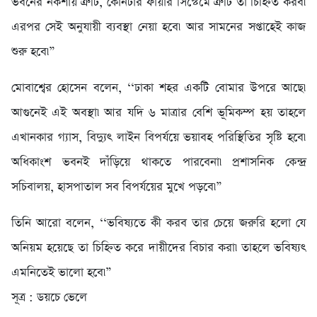
ভবনের নকশায় ত্রুটি, কোনটার ফায়ার সিস্টেমে ত্রুটি তা চিহ্নিত করব৷
এরপর সেই অনুযায়ী ব্যবস্থা নেয়া হবে৷ আর সামনের সপ্তাহেই কাজ
শুরু হবে৷”
মোবাশ্বের হোসেন বলেন, ‘‘ঢাকা শহর একটি বোমার উপরে আছে৷
আগুনেই এই অবস্থা৷ আর যদি ৬ মাত্রার বেশি ভূমিকম্প হয় তাহলে
এখানকার গ্যাস, বিদ্যুৎ লাইন বিপর্যয়ে ভয়াবহ পরিস্থিতির সৃষ্টি হবে৷
অধিকাংশ ভবনই দাঁড়িয়ে থাকতে পারবেনা৷ প্রশাসনিক কেন্দ্র
সচিবালয়, হাসপাতাল সব বিপর্যয়ের মুখে পড়বে৷”
তিনি আরো বলেন, ‘‘ভবিষ্যতে কী করব তার চেয়ে জরুরি হলো যে
অনিয়ম হয়েছে তা চিহ্নিত করে দায়ীদের বিচার করা৷ তাহলে ভবিষ্যৎ
এমনিতেই ভালো হবে৷”
সূত্র : ডয়চে ভেলে