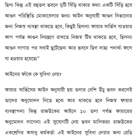
ছিল৷ কিন্তু এই বহুতল ভবনে দুটি সিঁড়ি থাকার কথা৷ একটি সিঁড়ি হবে
আগুন পরিস্থিতি মোকাবেলার জন্য৷ আইন অনুযায়ী আগুন নিভানোর
জন্য নিজস্ব ব্যবস্থা থাকতে হবে, কিছুই ছিলনা৷ ফায়ার সার্ভিস যাওয়ার
আগ পর্যন্ত আগুন নিয়ন্ত্রণে রাখতে নিজস্ব টিম থাকতে হবে, ছিলনা৷
আগুন লাগার পর সবাই ছুটেছেন৷ আর ভবনে ছিল দাহ্য পদার্থ৷ ফলে
যা হওয়ার হয়েছে৷”
আইনের ফাঁকে কে সুবিধা নেয়?
ফায়ার সার্ভিসের আইন অনুযায়ী ছয় তলার বেশি উঁচু ভবন করলেই
তাদের অনুমোদন নিতে হবে৷ আর থাকতে হবে নিজস্ব ফায়ার
ব্যবস্থাপনা৷ কিন্তু রাজউকের আইনে ১০ তলা পর্যন্ত ফায়ারের
অনুমোদন লাগেনা৷ এই সুযোগটি নেয় ভবন মালিকরা৷ রাজউকের
একশ্রেণির অসাধু কর্মকর্তা এই আইনের সুবিধা দেয়ার জন্য রেডি