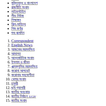
মুক্তিযুদ্ধ ও বাংলাদেশ
রাজনীতি সংবাদ
লাইফস্টাইল
লীড নিউজ
শিক্ষাঙ্গন
শিল্প-সাহিত্য
শিশু কর্ণার
শুভ জন্মদিন
Correspondent
English News
আজকের ময়মনসিংহ
আদালত
আন্তর্জাতিক সংবাদ
ইসলাম ও জীবন
এক্সক্লুসিভ ময়মনসিংহ
করোনা আপডেট
করোনায় সহযোগীতা
খেলার সংবাদ
চাকুরী
ছবি গ্যালারী
জাতীয় অহংকার
জাতীয় নির্বাচন ২০১৮
জাতীয় সংবাদ