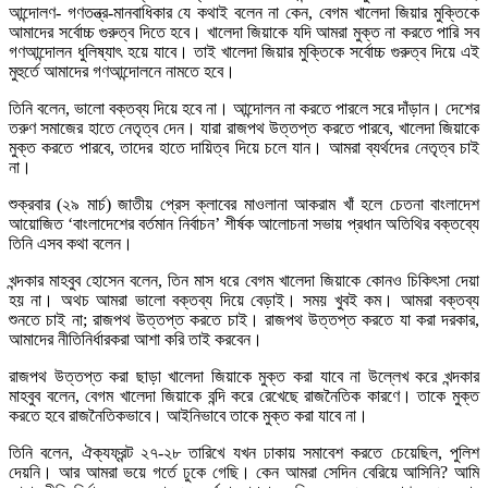
আন্দোলণ- গণতন্ত্র-মানবাধিকার যে কথাই বলেন না কেন, বেগম খালেদা জিয়ার মুক্তিকে
আমাদের সর্বোচ্চ গুরুত্ব দিতে হবে। খালেদা জিয়াকে যদি আমরা মুক্ত না করতে পারি সব
গণআন্দোলন ধুলিষ্যাৎ হয়ে যাবে। তাই খালেদা জিয়ার মুক্তিকে সর্বোচ্চ গুরুত্ব দিয়ে এই
মুহুর্তে আমাদের গণআন্দোলনে নামতে হবে।
তিনি বলেন, ভালো বক্তব্য দিয়ে হবে না। আন্দোলন না করতে পারলে সরে দাঁড়ান। দেশের
তরুণ সমাজের হাতে নেতৃত্ব দেন। যারা রাজপথ উত্তপ্ত করতে পারবে, খালেদা জিয়াকে
মুক্ত করতে পারবে, তাদের হাতে দায়িত্ব দিয়ে চলে যান। আমরা ব্যর্থদের নেতৃত্ব চাই
না।
শুক্রবার (২৯ মার্চ) জাতীয় প্রেস ক্লাবের মাওলানা আকরাম খাঁ হলে চেতনা বাংলাদেশ
আয়োজিত ‘বাংলাদেশের বর্তমান নির্বাচন’ শীর্ষক আলোচনা সভায় প্রধান অতিথির বক্তব্যে
তিনি এসব কথা বলেন।
খন্দকার মাহবুব হোসেন বলেন, তিন মাস ধরে বেগম খালেদা জিয়াকে কোনও চিকিৎসা দেয়া
হয় না। অথচ আমরা ভালো বক্তব্য দিয়ে বেড়াই। সময় খুবই কম। আমরা বক্তব্য
শুনতে চাই না; রাজপথ উত্তপ্ত করতে চাই। রাজপথ উত্তপ্ত করতে যা করা দরকার,
আমাদের নীতিনির্ধারকরা আশা করি তাই করবেন।
রাজপথ উত্তপ্ত করা ছাড়া খালেদা জিয়াকে মুক্ত করা যাবে না উল্লেখ করে খন্দকার
মাহবুব বলেন, বেগম খালেদা জিয়াকে বন্দি করে রেখেছে রাজনৈতিক কারণে। তাকে মুক্ত
করতে হবে রাজনৈতিকভাবে। আইনিভাবে তাকে মুক্ত করা যাবে না।
তিনি বলেন, ঐক্যফ্রন্ট ২৭-২৮ তারিখে যখন ঢাকায় সমাবেশ করতে চেয়েছিল, পুলিশ
দেয়নি। আর আমরা ভয়ে গর্তে ঢুকে গেছি। কেন আমরা সেদিন বেরিয়ে আসিনি? আমি