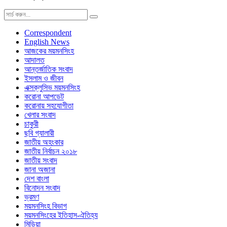
Correspondent
English News
আজকের ময়মনসিংহ
আদালত
আন্তর্জাতিক সংবাদ
ইসলাম ও জীবন
এক্সক্লুসিভ ময়মনসিংহ
করোনা আপডেট
করোনায় সহযোগীতা
খেলার সংবাদ
চাকুরী
ছবি গ্যালারী
জাতীয় অহংকার
জাতীয় নির্বাচন ২০১৮
জাতীয় সংবাদ
জানা অজানা
দেশ বাংলা
বিনোদন সংবাদ
ভ্রমণ
ময়মনসিংহ বিভাগ
ময়মনসিংহের ইতিহাস-ঐতিহ্য
মিডিয়া