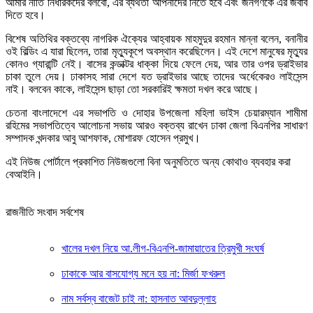
আমার নীতি নির্ধারকদের বলবো, এর ব্যর্থতা আপনাদের নিতে হবে এবং জনগণকে এর জবাব
দিতে হবে।
বিশেষ অতিথির বক্তব্যে নাগরিক ঐক্যের আহ্বায়ক মাহমুদুর রহমান মান্না বলেন, বনানীর
ওই বিল্ডিং এ যারা ছিলেন, তারা মৃত্যুকূপে অবস্থান করেছিলেন। এই দেশে মানুষের মৃত্যুর
কোনও গ্যারান্টি নেই। বাসের কন্ডাক্টর ধাক্কা দিয়ে ফেলে দেয়, আর তার ওপর ড্রাইভার
চাকা তুলে দেয়। ঢাকাসহ সারা দেশে যত ড্রাইভার আছে তাদের অর্ধেকেরও লাইসেন্স
নাই। বলবেন কাকে, লাইসেন্স ছাড়া তো সরকারিই ক্ষমতা দখল করে আছে।
চেতনা বাংলাদেশে এর সভাপতি ও দোহার উপজেলা মহিলা ভাইস চেয়ারম্যান শামীমা
রহিমের সভাপতিত্বে আলোচনা সভায় আরও বক্তব্য রাখেন ঢাকা জেলা বিএনপির সাধারণ
সম্পাদক খন্দকার আবু আশফাক, মোশারফ হোসেন প্রমুখ।
এই নিউজ পোর্টালে প্রকাশিত নিউজগুলো বিনা অনুমতিতে অন্য কোথাও ব্যবহার করা
বেআইনি।
রাজনীতি সংবাদ সর্বশেষ
খালের দখল নিয়ে আ.লীগ-বিএনপি-জামায়াতের ত্রিমুখী সংঘর্ষ
ঢাকাকে আর বাসযোগ্য মনে হয় না: মির্জা ফখরুল
নাম সর্বস্ব বাজেট চাই না: হাসনাত আবদুল্লাহ