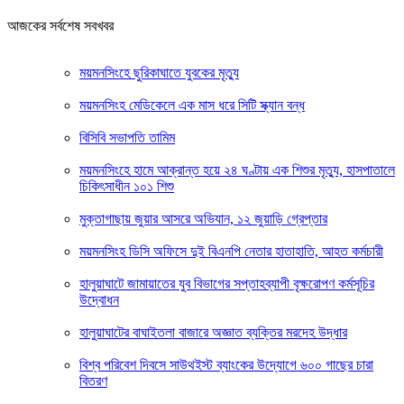
আজকের সর্বশেষ সবখবর
ময়মনসিংহে ছুরিকাঘাতে যুবকের মৃত্যু
ময়মনসিংহ মেডিকেলে এক মাস ধরে সিটি স্ক্যান বন্ধ
বিসিবি সভাপতি তামিম
ময়মনসিংহে হামে আক্রান্ত হয়ে ২৪ ঘণ্টায় এক শিশুর মৃত্যু, হাসপাতালে
চিকিৎসাধীন ১০১ শিশু
মুক্তাগাছায় জুয়ার আসরে অভিযান, ১২ জুয়াড়ি গ্রেপ্তার
ময়মনসিংহ ডিসি অফিসে দুই বিএনপি নেতার হাতাহাতি, আহত কর্মচারী
হালুয়াঘাটে জামায়াতের যুব বিভাগের সপ্তাহব্যাপী বৃক্ষরোপণ কর্মসূচির
উদ্বোধন
হালুয়াঘাটের বাঘাইতলা বাজারে অজ্ঞাত ব্যক্তির মরদেহ উদ্ধার
বিশ্ব পরিবেশ দিবসে সাউথইস্ট ব্যাংকের উদ্যোগে ৬০০ গাছের চারা
বিতরণ