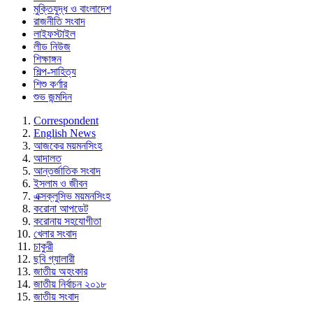
মুক্তিযুদ্ধ ও বাংলাদেশ
রাজনীতি সংবাদ
লাইফস্টাইল
লীড নিউজ
শিক্ষাঙ্গন
শিল্প-সাহিত্য
শিশু কর্ণার
শুভ জন্মদিন
Correspondent
English News
আজকের ময়মনসিংহ
আদালত
আন্তর্জাতিক সংবাদ
ইসলাম ও জীবন
এক্সক্লুসিভ ময়মনসিংহ
করোনা আপডেট
করোনায় সহযোগীতা
খেলার সংবাদ
চাকুরী
ছবি গ্যালারী
জাতীয় অহংকার
জাতীয় নির্বাচন ২০১৮
জাতীয় সংবাদ