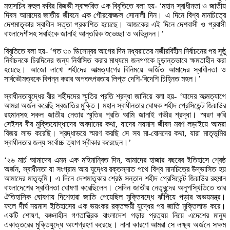
মহাসচিব রুহুল কবির রিজভী স্বাক্ষরিত এক বিবৃতিতে বলা হয়- ‘মহান স্বাধীনতা ও জাতীয়
দিবস আমাদের জাতীয় জীবনে এক গৌরবোজ্জল সোনালী দিন। এ দিনে বিশ্ব মানচিত্রে
দেশমাতৃকার স্বাধীন সত্তা প্রকাশিত হয়েছে। আজকের এই দিনে দেশবাসী ও প্রবাসী
বাংলাদেশীসহ সবাইকে জানাই আন্তরিক শুভেচ্ছা ও অভিনন্দন।’
বিবৃতিতে বলা হয়- ‘গত ৩০ ডিসেম্বর আগের দিন মধ্যরাতের নজীরবিহীন নির্বাচনের পর সুষ্ঠু
নির্বাচনকে চিরদিনের জন্য নির্বাসিত করার মাধ্যমে জনগণকে চূড়ান্তভাবে ক্ষমতাহীন করা
হয়েছে। আজো লাখো শহীদের আত্মত্যাগের বিনিময়ে অর্জিত আমাদের স্বাধীনতা ও
সার্বভৌমত্বকে বিপন্ন করার অপতৎপরতায় লিপ্ত দেশি-বিদেশি চিহ্নিত মহল।’
স্বাধীনতাযুদ্ধের বীর শহীদদের স্মৃতির প্রতি শ্রদ্ধা জানিয়ে বলা হয়- ‘যাদের আত্মত্যাগে
আমরা অর্জন করেছি স্বজাতির মুক্তি। মহান স্বাধীনতার ঘোষক শহীদ প্রেসিডেন্ট জিয়াউর
রহমানসহ সকল জাতীয় নেতার স্মৃতির প্রতি আমি জানাই গভীর শ্রদ্ধা। স্মরণ করি
সেইসব বীর মুক্তিযোদ্ধাদের অবদানের কথা, যাদের নয়মাস জীবন মরণ লড়াইয়ে আমরা
বিজয় লাভ করেছি। শ্রদ্ধাভরে স্মরণ করছি সে সব মা-বোনদের কথা, যারা মাতৃভূমির
স্বাধীনতার জন্য সর্বোচ্চ ত্যাগ স্বীকার করেছেন।’
‘২৬ মার্চ আমাদের এমন এক মহিমান্বিত দিন, আমাদের হাজার বছরের ইতিহাসে শ্রেষ্ঠ
অর্জন, স্বাধীনতা যা সংগ্রাম আর যুদ্ধের রক্তস্নাত পথে বিশ্ব মানচিত্রে উদ্ভাসিত হয়
আমাদের মাতৃভূমি। এ দিনে দেশমাতৃকার শ্রেষ্ঠ সন্তান শহীদ প্রেসিডেন্ট জিয়াউর রহমান
বাংলাদেশের স্বাধীনতা ঘোষণা করেছিলেন। সেদিন জাতীয় নেতৃবৃন্দের অনুপস্থিতিতে তার
ঐতিহাসিক ঘোষণায় দিশেহারা জাতি পেয়েছিল মুক্তিযদ্ধে ঝাঁপিয়ে পড়ার অভয়মন্ত্র।
ফলে দীর্ঘ নয়মাস ইতিহাসের এক ভয়ংকর রক্তক্ষয়ী যুদ্ধের পর জাতি মুক্তিলাভ করে।
একটি শোষণ, বঞ্চনাহীন গণতান্ত্রিক বাংলাদেশ গড়ার প্রত্যয় নিয়ে এদেশের মানুষ
একাত্তরের মুক্তিযুদ্ধে অংশগ্রহণ করেছে। নানা কারণে আমরা সে লক্ষ্য অর্জনে সক্ষম