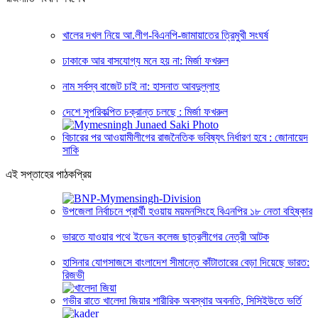
খালের দখল নিয়ে আ.লীগ-বিএনপি-জামায়াতের ত্রিমুখী সংঘর্ষ
ঢাকাকে আর বাসযোগ্য মনে হয় না: মির্জা ফখরুল
নাম সর্বস্ব বাজেট চাই না: হাসনাত আবদুল্লাহ
দেশে সুপরিকল্পিত চক্রান্ত চলছে : মির্জা ফখরুল
বিচারের পর আওয়ামীলীগের রাজনৈতিক ভবিষ্যৎ নির্ধারণ হবে : জোনায়েদ
সাকি
এই সপ্তাহের পাঠকপ্রিয়
উপজেলা নির্বাচনে প্রার্থী হওয়ায় ময়মনসিংহে বিএনপির ১৮ নেতা বহিষ্কার
ভারতে যাওয়ার পথে ইডেন কলেজ ছাত্রলীগের নেত্রী আটক
হাসিনার যোগসাজসে বাংলাদেশ সীমান্তে কাঁটাতারের বেড়া দিয়েছে ভারত:
রিজভী
গভীর রাতে খালেদা জিয়ার শারীরিক অবস্থার অবনতি, সিসিইউতে ভর্তি