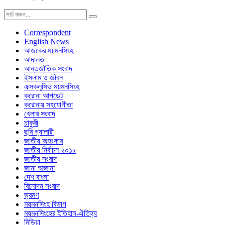
Correspondent
English News
আজকের ময়মনসিংহ
আদালত
আন্তর্জাতিক সংবাদ
ইসলাম ও জীবন
এক্সক্লুসিভ ময়মনসিংহ
করোনা আপডেট
করোনায় সহযোগীতা
খেলার সংবাদ
চাকুরী
ছবি গ্যালারী
জাতীয় অহংকার
জাতীয় নির্বাচন ২০১৮
জাতীয় সংবাদ
জানা অজানা
দেশ বাংলা
বিনোদন সংবাদ
ভ্রমণ
ময়মনসিংহ বিভাগ
ময়মনসিংহের ইতিহাস-ঐতিহ্য
মিডিয়া