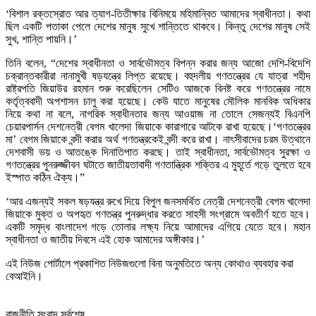
‘বিশাল রক্তস্রোত আর ত্যাগ-তিতীক্ষার বিনিময়ে মহিমান্বিত আমাদের স্বাধীনতা। কথা
ছিল একটি পতাকা পেলে দেশের মানুষ সুখে শান্তিতে থাকবে। কিন্তু দেশের মানুষ সেই
সুখ, শান্তি পায়নি।’
তিনি বলেন, “দেশের স্বাধীনতা ও সার্বভৌমত্ব বিপন্ন করার জন্য আজো দেশি-বিদেশি
চক্রান্তকারীরা নানামুখী ষড়যন্ত্রে লিপ্ত রয়েছে। বহুদলীয় গণতন্ত্রের যে যাত্রা শহীদ
রাষ্ট্রপতি জিয়াউর রহমান শুরু করেছিলেন সেটিও আজকে বিনষ্ট করে গণতন্ত্রের নামে
কর্তৃত্ববাদী অপশাসন চালু করা হয়েছে। কেউ যাতে মানুষের মৌলিক মানবিক অধিকার
নিয়ে কথা না বলে, নাগরিক স্বাধীনতার জন্য আওয়াজ না তোলে সেজন্যই বিএনপি
চেয়ারপার্সন দেশনেত্রী বেগম খালেদা জিয়াকে কারাগারে আটকে রাখা হয়েছে।‘গণতন্ত্রের
মা’ বেগম জিয়াকে বন্দী করার অর্থ গণতন্ত্রকেই বন্দী করে রাখা। নাৎসীবাদের চরম উত্থানে
দেশবাসী ভয় ও আতঙ্কে দিনাতিপাত করছে। তাই স্বাধীনতা, সার্বভৌমত্ব সুরক্ষা ও
গণতন্ত্রের পুনরুজ্জীবন ঘটাতে জাতীয়তাবাদী গণতান্ত্রিক শক্তির এ মুহূর্তে গড়ে তুলতে হবে
ইস্পাত কঠিন ঐক্য।”
‘আর এজন্যই সকল ষড়যন্ত্র রুখে দিয়ে বিপুল জনসমর্থিত নেত্রী দেশনেত্রী বেগম খালেদা
জিয়াকে মুক্ত ও অপহৃত গণতন্ত্র পুনরুদ্ধার করতে সাহসী সংগ্রামে অবতীর্ণ হতে হবে।
একটি সমৃদ্ধ বাংলাদেশ গড়ে তোলার লক্ষ্য নিয়ে আমাদের এগিয়ে যেতে হবে। মহান
স্বাধীনতা ও জাতীয় দিবসে এই হোক আমাদের অঙ্গীকার।’
এই নিউজ পোর্টালে প্রকাশিত নিউজগুলো বিনা অনুমতিতে অন্য কোথাও ব্যবহার করা
বেআইনি।
রাজনীতি সংবাদ সর্বশেষ