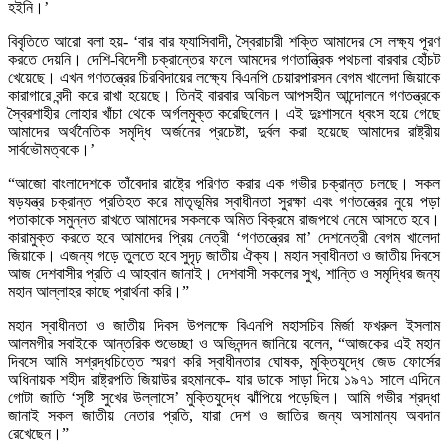
হইনি।’
বিবৃতিতে আরো বলা হয়- ‘বার বার ফ্যাসিবাদী, স্বৈরাচারী শক্তি আমাদের সে লক্ষ্য পূরণ
করতে দেয়নি। দেশি-বিদেশী চক্রান্তের ফলে আমদের গণতান্ত্রিক পথচলা বারবার হোঁচট
খেয়েছে। এখন গণতন্ত্রের চিরবিদায়ের লক্ষ্যে বিএনপি চেয়ারপারসন বেগম খালেদা জিয়াকে
কারাগারে বন্দী করে রাখা হয়েছে। তিনই বারবার অবিচল আপসহীন আন্দোলনে গণতন্ত্রকে
স্বৈরশাহীর লোহার খাঁচা থেকে অর্গলমুক্ত করেছিলেন। এই দুঃশাসনে ধ্বংস হয়ে গেছে
আমাদের অর্থনৈতিক সমৃদ্ধি অর্জনের প্রচেষ্টা, দুর্বল করা হয়েছে আমাদের রাষ্ট্রীয়
সার্বভৌমত্বকে।’
“আজো বাংলাদেশকে তাঁবেদার রাষ্ট্রে পরিণত করার এক গভীর চক্রান্ত চলছে। সকল
ষড়যন্ত্র চক্রান্ত প্রতিহত করে মাতৃভূমির স্বাধীনতা সুরক্ষা এবং গণতন্ত্রের নুয়ে পড়া
পতাকাকে সমুন্নত রাখতে আমাদের সকলকে অমিত বিক্রমে রাজপথে নেমে আসতে হবে।
কারামুক্ত করতে হবে আমাদের প্রিয় নেত্রী ‘গণতন্ত্রের মা’ দেশনেত্রী বেগম খালেদা
জিয়াকে। এজন্য গড়ে তুলতে হবে সুদৃঢ় জাতীয় ঐক্য। মহান স্বাধীনতা ও জাতীয় দিবসে
আজ দেশবাসীর প্রতি এ আহবান জানাই। দেশবাসী সকলের সুখ, শান্তি ও সমৃদ্ধির জন্য
মহান আল্লাহর কাছে প্রার্থনা করি।”
মহান স্বাধীনতা ও জাতীয় দিবস উপলক্ষে বিএনপি মহাসচিব মির্জা ফখরুল ইসলাম
আলমগীর সবাইকে আন্তরিক শুভেচ্ছা ও অভিনন্দন জানিয়ে বলেন, “আজকের এই মহান
দিবসে আমি সশ্রদ্ধচিত্তে স্মরণ করি স্বাধীনতার ঘোষক, মুক্তিযুদ্ধে জেড ফোর্সের
অধিনায়ক শহীদ রাষ্ট্রপতি জিয়াউর রহমানকে- যার ডাকে সাড়া দিয়ে ১৯৭১ সালে এদিনে
গোটা জাতি ‘সৃষ্টি সুখের উল্লাসে’ মুক্তিযুদ্ধে ঝাঁপিয়ে পড়েছিল। আমি গভীর শ্রদ্ধা
জানাই সকল জাতীয় নেতার প্রতি, যারা দেশ ও জাতির জন্য অসামান্য অবদান
রেখেছেন।”