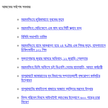
আজকের সর্বশেষ সবখবর
ময়মনসিংহে ছুরিকাঘাতে যুবকের মৃত্যু
ময়মনসিংহ মেডিকেলে এক মাস ধরে সিটি স্ক্যান বন্ধ
বিসিবি সভাপতি তামিম
ময়মনসিংহে হামে আক্রান্ত হয়ে ২৪ ঘণ্টায় এক শিশুর মৃত্যু, হাসপাতালে
চিকিৎসাধীন ১০১ শিশু
মুক্তাগাছায় জুয়ার আসরে অভিযান, ১২ জুয়াড়ি গ্রেপ্তার
ময়মনসিংহ ডিসি অফিসে দুই বিএনপি নেতার হাতাহাতি, আহত কর্মচারী
হালুয়াঘাটে জামায়াতের যুব বিভাগের সপ্তাহব্যাপী বৃক্ষরোপণ কর্মসূচির
উদ্বোধন
হালুয়াঘাটের বাঘাইতলা বাজারে অজ্ঞাত ব্যক্তির মরদেহ উদ্ধার
বিশ্ব পরিবেশ দিবসে সাউথইস্ট ব্যাংকের উদ্যোগে ৬০০ গাছের চারা
বিতরণ