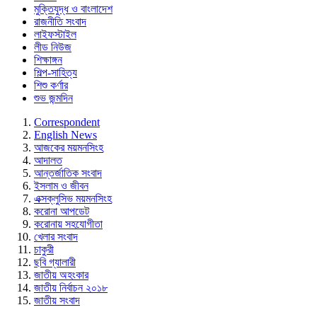
মুক্তিযুদ্ধ ও বাংলাদেশ
রাজনীতি সংবাদ
লাইফস্টাইল
লীড নিউজ
শিক্ষাঙ্গন
শিল্প-সাহিত্য
শিশু কর্ণার
শুভ জন্মদিন
Correspondent
English News
আজকের ময়মনসিংহ
আদালত
আন্তর্জাতিক সংবাদ
ইসলাম ও জীবন
এক্সক্লুসিভ ময়মনসিংহ
করোনা আপডেট
করোনায় সহযোগীতা
খেলার সংবাদ
চাকুরী
ছবি গ্যালারী
জাতীয় অহংকার
জাতীয় নির্বাচন ২০১৮
জাতীয় সংবাদ