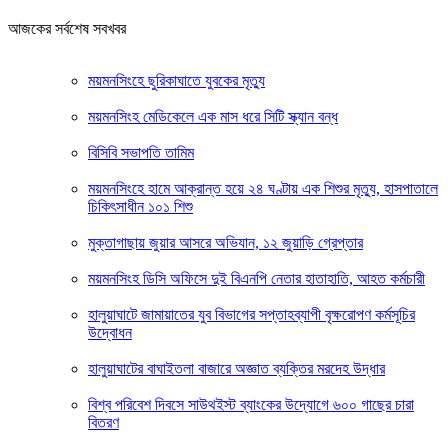
আজকের সর্বশেষ সবখবর
ময়মনসিংহে ছুরিকাঘাতে যুবকের মৃত্যু
ময়মনসিংহ মেডিকেলে এক মাস ধরে সিটি স্ক্যান বন্ধ
বিসিবি সভাপতি তামিম
ময়মনসিংহে হামে আক্রান্ত হয়ে ২৪ ঘণ্টায় এক শিশুর মৃত্যু, হাসপাতালে
চিকিৎসাধীন ১০১ শিশু
মুক্তাগাছায় জুয়ার আসরে অভিযান, ১২ জুয়াড়ি গ্রেপ্তার
ময়মনসিংহ ডিসি অফিসে দুই বিএনপি নেতার হাতাহাতি, আহত কর্মচারী
হালুয়াঘাটে জামায়াতের যুব বিভাগের সপ্তাহব্যাপী বৃক্ষরোপণ কর্মসূচির
উদ্বোধন
হালুয়াঘাটের বাঘাইতলা বাজারে অজ্ঞাত ব্যক্তির মরদেহ উদ্ধার
বিশ্ব পরিবেশ দিবসে সাউথইস্ট ব্যাংকের উদ্যোগে ৬০০ গাছের চারা
বিতরণ