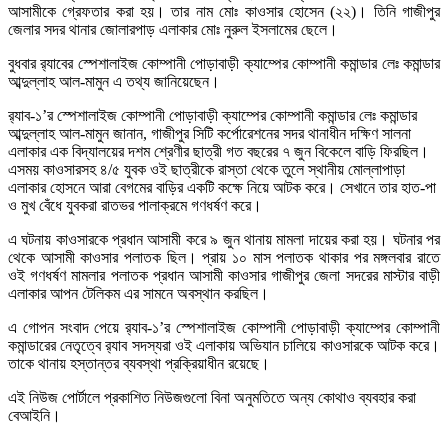
আসামীকে গ্রেফতার করা হয়। তার নাম মোঃ কাওসার হোসেন (২২)। তিনি গাজীপুর
জেলার সদর থানার জোলারপাড় এলাকার মোঃ নুরুল ইসলামের ছেলে।
বুধবার র‌্যাবের স্পেশালাইজ কোম্পানী পোড়াবাড়ী ক্যাম্পের কোম্পানী কমান্ডার লেঃ কমান্ডার
আব্দুল্লাহ আল-মামুন এ তথ্য জানিয়েছেন।
র‌্যাব-১’র স্পেশালাইজ কোম্পানী পোড়াবাড়ী ক্যাম্পের কোম্পানী কমান্ডার লেঃ কমান্ডার
আব্দুল্লাহ আল-মামুন জানান, গাজীপুর সিটি কর্পোরেশনের সদর থানাধীন দক্ষিণ সালনা
এলাকার এক বিদ্যালয়ের দশম শ্রেণীর ছাত্রী গত বছরের ৭ জুন বিকেলে বাড়ি ফিরছিল।
এসময় কাওসারসহ ৪/৫ যুবক ওই ছাত্রীকে রাস্তা থেকে তুলে স্থানীয় মোল্লাপাড়া
এলাকার হোসনে আরা বেগমের বাড়ির একটি কক্ষে নিয়ে আটক করে। সেখানে তার হাত-পা
ও মুখ বেঁধে যুবকরা রাতভর পালাক্রমে গণধর্ষণ করে।
এ ঘটনায় কাওসারকে প্রধান আসামী করে ৯ জুন থানায় মামলা দায়ের করা হয়। ঘটনার পর
থেকে আসামী কাওসার পলাতক ছিল। প্রায় ১০ মাস পলাতক থাকার পর মঙ্গলবার রাতে
ওই গণধর্ষণ মামলার পলাতক প্রধান আসামী কাওসার গাজীপুর জেলা সদরের মাস্টার বাড়ী
এলাকার আপন টেলিকম এর সামনে অবস্থান করছিল।
এ গোপন সংবাদ পেয়ে র‌্যাব-১’র স্পেশালাইজ কোম্পানী পোড়াবাড়ী ক্যাম্পের কোম্পানী
কমান্ডারের নেতৃত্বে র‌্যাব সদস্যরা ওই এলাকায় অভিযান চালিয়ে কাওসারকে আটক করে।
তাকে থানায় হস্তান্তর ব্যবস্থা প্রক্রিয়াধীন রয়েছে।
এই নিউজ পোর্টালে প্রকাশিত নিউজগুলো বিনা অনুমতিতে অন্য কোথাও ব্যবহার করা
বেআইনি।