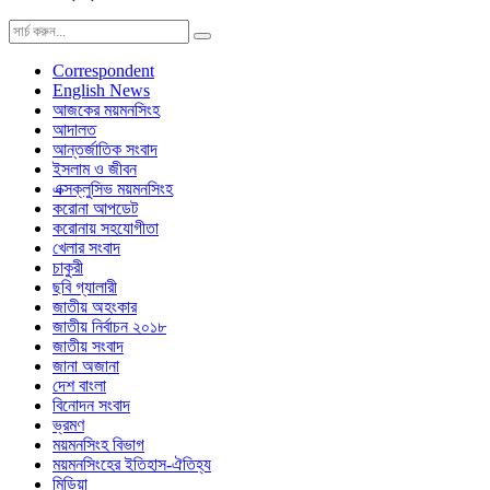
Correspondent
English News
আজকের ময়মনসিংহ
আদালত
আন্তর্জাতিক সংবাদ
ইসলাম ও জীবন
এক্সক্লুসিভ ময়মনসিংহ
করোনা আপডেট
করোনায় সহযোগীতা
খেলার সংবাদ
চাকুরী
ছবি গ্যালারী
জাতীয় অহংকার
জাতীয় নির্বাচন ২০১৮
জাতীয় সংবাদ
জানা অজানা
দেশ বাংলা
বিনোদন সংবাদ
ভ্রমণ
ময়মনসিংহ বিভাগ
ময়মনসিংহের ইতিহাস-ঐতিহ্য
মিডিয়া