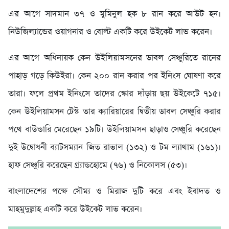
এর আগে সাদমান ৩৭ ও মুমিনুল হক ৮ রান করে আউট হন।
নিউজিল্যান্ডের ওয়াগনার ও বোল্ট একটি করে উইকেট লাভ করেন।
এর আগে অধিনায়ক কেন উইলিয়ামসনের ডাবল সেঞ্চুরিতে রানের
পাহাড় গড়ে কিউইরা। কেন ২০০ রান করার পর ইনিংস ঘোষণা করে
তারা। ফলে প্রথম ইনিংসে তাদের স্কোর দাঁড়ায় ছয় উইকেটে ৭১৫।
কেন উইলিয়ামসন টেস্ট তার ক্যারিয়ারের দ্বিতীয় ডাবল সেঞ্চুরি করার
পথে বাউন্ডারি মেরেছেন ১৯টি। উইলিয়ামসন ছাড়াও সেঞ্চুরি করেছেন
দুই উদ্বোধনী ব্যাটসম্যান জিত রাভাল (১৩২) ও টম ল্যাথাম (১৬১)।
হাফ সেঞ্চুরি করেছেন গ্র্যান্ডহোমে (৭৬) ও নিকোলস (৫৩)।
বাংলাদেশের পক্ষে সৌম্য ও মিরাজ দুটি করে এবং ইবাদত ও
মাহমুদুল্লাহ একটি করে উইকেট লাভ করেন।