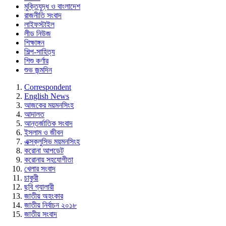
মুক্তিযুদ্ধ ও বাংলাদেশ
রাজনীতি সংবাদ
লাইফস্টাইল
লীড নিউজ
শিক্ষাঙ্গন
শিল্প-সাহিত্য
শিশু কর্ণার
শুভ জন্মদিন
Correspondent
English News
আজকের ময়মনসিংহ
আদালত
আন্তর্জাতিক সংবাদ
ইসলাম ও জীবন
এক্সক্লুসিভ ময়মনসিংহ
করোনা আপডেট
করোনায় সহযোগীতা
খেলার সংবাদ
চাকুরী
ছবি গ্যালারী
জাতীয় অহংকার
জাতীয় নির্বাচন ২০১৮
জাতীয় সংবাদ