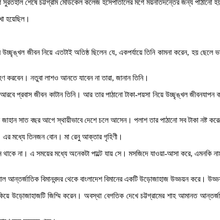
সুরতহাল শেষে চট্টগ্রাম মেডিকেল কলেজ হসেপাতালের মর্গে ময়নাতদন্তের জন্য পাঠানো 
াখা হয়েছিল।
 উচ্ছৃঙ্খল জীবন নিয়ে এতটাই অতিষ্ঠ ছিলেন যে, একপর্যায়ে তিনি কামনা করেন, হয় ছেলে 
হণ করবেন। নতুবা লাশও আনতে যাবেন না তারা, জানান তিনি।
বে প্রবাস জীবন কাটান তিনি। আর তার পাঠানো টাকা-পয়সা নিয়ে উচ্ছৃঙ্খল জীবনযাপন কর
জাহান সাত বছর আগে স্থায়ীভাবে দেশে চলে আসেন। পলাশ তার পাঠানো সব টাকা নষ্ট কর
। এর মধ্যে তিনজন বোন। মা রেনু আক্তার গৃহিণী।
কে না। এ সময়ের মধ্যে অনেকটা পাল্টে যায় সে। মসজিদে যাওয়া-আসা করে, এমনকি নামা
জালাল আন্তর্জাতিক বিমানবন্দর থেকে বাংলাদেশ বিমানের একটি উড়োজাহাজ উড্ডয়ন করে। উড
 ঠেকিয়ে উড়োজাহাজটি জিম্মি করেন। অবস্থা বেগতিক দেখে চট্টগ্রামের শাহ আমানত আন্তর