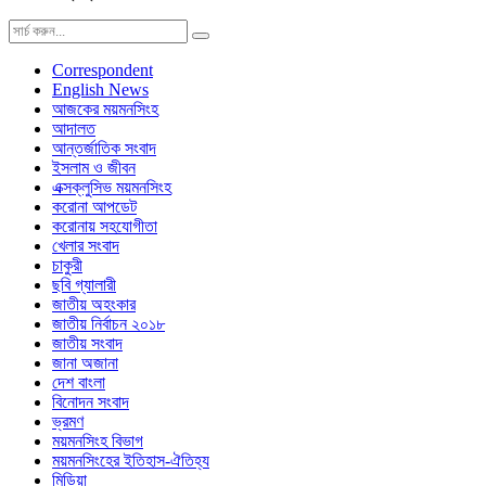
Correspondent
English News
আজকের ময়মনসিংহ
আদালত
আন্তর্জাতিক সংবাদ
ইসলাম ও জীবন
এক্সক্লুসিভ ময়মনসিংহ
করোনা আপডেট
করোনায় সহযোগীতা
খেলার সংবাদ
চাকুরী
ছবি গ্যালারী
জাতীয় অহংকার
জাতীয় নির্বাচন ২০১৮
জাতীয় সংবাদ
জানা অজানা
দেশ বাংলা
বিনোদন সংবাদ
ভ্রমণ
ময়মনসিংহ বিভাগ
ময়মনসিংহের ইতিহাস-ঐতিহ্য
মিডিয়া