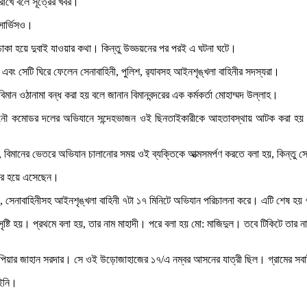
রাখে বলে সূত্রের খবর।
সার্ভিসও।
ে ঢাকা হয়ে দুবাই যাওয়ার কথা। কিন্তু উড্ডয়নের পর পরই এ ঘটনা ঘটে।
এবং সেটি ঘিরে ফেলেন সেনাবাহিনী, পুলিশ, র‌্যাবসহ আইনশৃঙ্খলা বাহিনীর সদস্যরা।
ান ওঠানামা বন্ধ করা হয় বলে জানান বিমানবন্দরের এক কর্মকর্তা মোহাম্মদ উল্লাহ।
ে নৌ কমোডর দলের অভিযানে সন্দেহভাজন ওই ছিনতাইকারীকে আহতাবস্থায় আটক করা হয় এবং
বিমানের ভেতরে অভিযান চালানোর সময় ওই ব্যক্তিকে আত্মসমর্পণ করতে বলা হয়, কিন্তু সে 
 বের হয়ে এসেছেন।
হয়, সেনাবাহিনীসহ আইনশৃঙ্খলা বাহিনী ৭টা ১৭ মিনিটে অভিযান পরিচালনা করে। এটি শেষ
সৃষ্টি হয়। প্রথমে বলা হয়, তার নাম মাহাদী। পরে বলা হয় মো: মাজিদুল। তবে টিকিটে তার 
 নাম পিয়ার জাহান সরদার। সে ওই উড়োজাহাজের ১৭/এ নম্বর আসনের যাত্রী ছিল। গ্রামের স
আইনি।