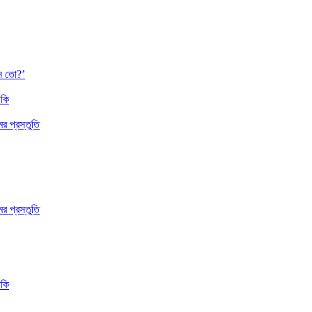
েন তো?’
াকি
 প্রস্তুতি
 প্রস্তুতি
াকি