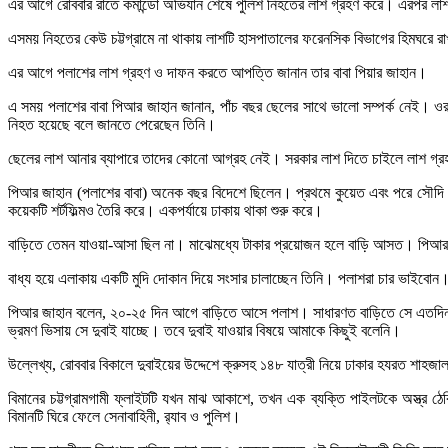
এর আগে রোববার রাতে কমান্ডো অভিযান শেষে পুলিশ নিহতের লাশ গ্রহণ করে। এরপর লাশ 
এসময় নিহতের কেউ চট্টগ্রামে না থাকায় লাশটি হাসপাতালের ফরেনসিক বিভাগের হিমঘরে র
এর আগে পলাশের লাশ গ্রহণ ও দাফন করতে আপত্তি জানান তার বাবা পিয়ার জাহান।
এ সময় পলাশের বাবা পিআর জাহান জানান, পাঁচ বছর ছেলের সাথে ভালো সম্পর্ক নেই। ওর
নিহত হয়েছে বলে জানতে পেরেছেন তিনি।
ছেলের লাশ আনার ব্যাপারে তাদের কোনো আগ্রহ নেই। সরকার লাশ দিতে চাইলে লাশ গ্র
পিআর জাহান (পলাশের বাবা) অনেক বছর বিদেশে ছিলেন। প্রথমে কুয়েত এবং পরে সৌদি আর
কয়েকটি শর্টফিল্মও তৈরি করে। একপর্যায়ে ঢাকায় থাকা শুরু করে।
বাড়িতে তেমন যাওয়া-আসা ছিল না। মাঝেমধ্যে টাকার প্রয়োজন হলে বাড়ি আসত। পিআর 
বাধ্য হয়ে এলাকায় একটি মুদি দোকান দিয়ে সংসার চালাচ্ছেন তিনি। পলাশরা চার ভাইবোন
পিআর জাহান বলেন, ২০-২৫ দিন আগে বাড়িতে আসে পলাশ। সাধারণত বাড়িতে সে এতদিন থা
ভ্রমণ ভিসায় সে দুবাই যাচ্ছে। তবে দুবাই যাওয়ার বিষয়ে আমাকে কিছুই বলেনি।
উল্লেখ্য, রোববার বিকালে দুবাইয়ের উদ্দেশে ক্রুসহ ১৪৮ যাত্রী নিয়ে ঢাকার হযরত শাহ
বিমানের চট্টগ্রামগামী ফ্লাইটটি যখন মাঝ আকাশে, তখন এক ব্যক্তি পাইলটকে অস্ত্র
বিমানটি ঘিরে ফেলে সেনাবাহিনী, র‌্যাব ও পুলিশ।