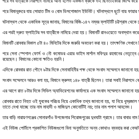
পরে সব যাত্রীকে নিরাপদে নামিয়ে আনা হলেও একজন ক্রুকে ওই ছিনতাইকারী জিম্মি করে 
পরে বিমানবন্দরে যায় সোয়াত টিম ও বোম ডিসপোজাল ইউনিট। ঘটনাস্থলে ছুটে যায় ফায়ার 
ঘটনাস্থল থেকে একাধিক সূত্র জানায়, বিমানের বিজি-১৪৭ নম্বর ফ্লাইটটি চট্টগ্রাম থেক
এর পরই দ্রুত ফ্লাইটের সব যাত্রীকে নামিয়ে দেয়া হয়। বিমানটি রানওয়েতে অবস্থান করে 
বিমানটি রোববার বিকাল ৫টা ৪০ মিনিটের দিকে জরুরি অবতরণ করা হয়। তাৎক্ষণিক সেখানে বিম
পরে সেনা স্পেশাল ফোর্স ও নৌ কমোডর এয়ার ভাইস মার্শাল মফিদুর রহমানের নেতৃত্ব
রয়েছেন। বিমানের কোনো ক্ষতিও হয়নি।
এদিকে রোববার রাত পৌনে ৯টার দিকে সেনাবাহিনীর পক্ষ থেকে সংবাদ সম্মেলনে জানানো হয়, 
সংবাদ সম্মেলনে আরও বলা হয়, বিমানে ক্রুসহ ১৪৮ যাত্রী ছিলেন। তারা সবাই নিরাপদে
এর আগে রাত ৮টার দিকে সিভিল অ্যাভিয়েশনের কার্যালয়ে এক সংবাদ সম্মেলনে জানানো 
রোববার রাতে নিহত ওই যুবকের পরিচয় নিয়ে একাধিক তথ্য জানানো হয়, যা নিয়ে ধূম্রজাল 
তাতে দেখা যাচ্ছে তার নাম মাহাদী ও মাজিদুল কোনোটিই নয়; তার নাম পলাশ আহমেদ।
তার বাড়ি নারায়ণগঞ্জের সোনারগাঁও উপজেলার পিরোজপুরের দুধঘাটা গ্রামে। তার বাবার
এই নিউজ পোর্টালে প্রকাশিত নিউজগুলো বিনা অনুমতিতে অন্য কোথাও ব্যবহার করা বে