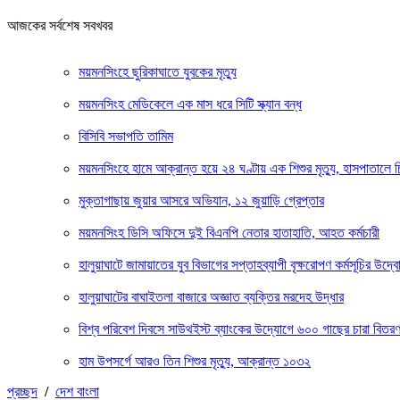
আজকের সর্বশেষ সবখবর
ময়মনসিংহে ছুরিকাঘাতে যুবকের মৃত্যু
ময়মনসিংহ মেডিকেলে এক মাস ধরে সিটি স্ক্যান বন্ধ
বিসিবি সভাপতি তামিম
ময়মনসিংহে হামে আক্রান্ত হয়ে ২৪ ঘণ্টায় এক শিশুর মৃত্যু, হাসপাতালে 
মুক্তাগাছায় জুয়ার আসরে অভিযান, ১২ জুয়াড়ি গ্রেপ্তার
ময়মনসিংহ ডিসি অফিসে দুই বিএনপি নেতার হাতাহাতি, আহত কর্মচারী
হালুয়াঘাটে জামায়াতের যুব বিভাগের সপ্তাহব্যাপী বৃক্ষরোপণ কর্মসূচির উদ্ব
হালুয়াঘাটের বাঘাইতলা বাজারে অজ্ঞাত ব্যক্তির মরদেহ উদ্ধার
বিশ্ব পরিবেশ দিবসে সাউথইস্ট ব্যাংকের উদ্যোগে ৬০০ গাছের চারা বিতর
হাম উপসর্গে আরও তিন শিশুর মৃত্যু, আক্রান্ত ১০৩২
প্রচ্ছদ
/
দেশ বাংলা