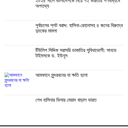
২০২৪ সালে বাংলাদেশকে নিয়ে ৭২ ভারতীয় গণমাধ্যমে
অপতথ্য
পূর্বাচলের প্লট বরাদ্দ: হাসিনা-রেহানাসহ ৪ জনের বিরুদ্ধে
দুদকের মামলা
টিউলিপ সিদ্দিক সরাসরি ডাকাতির সুবিধাভোগী: সানডে
টাইমসকে ড. ইউনূস
আমফানে সুন্দরবনের যা ক্ষতি হলো
শেখ হাসিনার ভিসার মেয়াদ বাড়াল ভারত