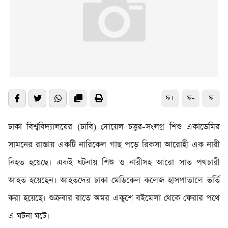
ফ+
ফ-
ফ
ঢাকা বিশ্ববিদ্যাল‌য়ের (ঢা‌বি) দোয়েল চত্ত্বর-সংলগ্ন শিশু একাডেমির
সামনের রাস্তায় একটি নারিকেল গাছ পড়ে রিকসা আরোহী এক নারী
নিহত হয়েছে। একই ঘটনায় শিশু ও নারীসহ আরো সাত পথচারী
আহত হয়েছেন। আহত‌দের ঢাকা মেডিকেল কলেজ হাসপাতালে ভর্তি
করা হয়েছে। শুক্রবার রাতে অমর একু‌শে বই‌মেলা থে‌কে ফেরার প‌থে
এ ঘটনা ঘ‌টে।