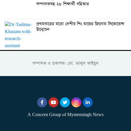
সম্পাদকসহ ২৮ শিক্ষার্থী বহিস্কার
প্রথমবারের মতো দেশীয় শিং মাছের জিনোম সিকোয়েন্স
উন্মোচন
সম্পাদক ও প্রকাশক: মো. আব্দুল কাইয়ুম
A Concern Group of Mymensingh News