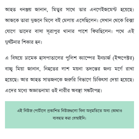
আহত ধনঞ্জয় জানান, মিতুর সাথে তার এনগেইজমেন্ট হয়েছে।
আজকে তারা দুজনে মিলে বই মেলায় এসেছিলেন। সেখান থেকে রিক্সা
যোগে তাদের বাসা সূত্রাপুর থানার পাশে ফিরছিলেন। পথে এই
দুর্ঘটনার শিকার হন।
এ বিষ‌য়ে ঢামেক হাসপাতালের পুলিশ ক্যাম্পের ইনচার্জ (ইন্সপেক্টর)
বাচ্চু মিয়া জানান, নিহতের লাশ ময়না তদন্তের জন্য মর্গে রাখা
হয়েছে। আর আহত সাতজনকে জরুরি বিভাগে চিকিৎসা দেয়া হয়েছে।
এদের মধ্যে অজ্ঞাতনামা ওই নারীর অবস্থা সঙ্কটাপন্ন।
এই নিউজ পোর্টালে প্রকাশিত নিউজগুলো বিনা অনুমতিতে অন্য কোথাও
ব্যবহার করা বেআইনি।