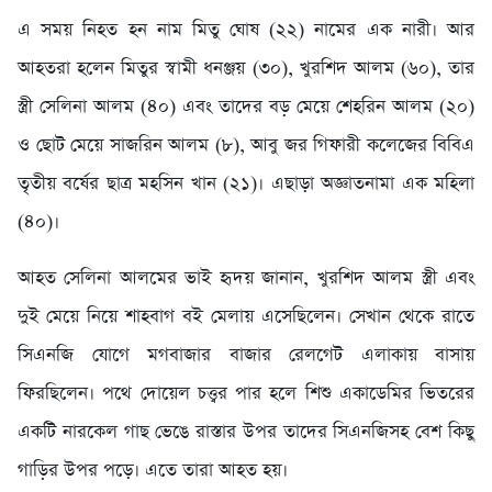
এ সময় নিহত হন নাম মিতু ঘোষ (২২) না‌মের এক নারী। আর
আহতরা হলেন মিতুর স্বামী ধনঞ্জয় (৩০), খুরশিদ আলম (৬০), তার
স্ত্রী সেলিনা আলম (৪০) এবং তাদের বড় মেয়ে শেহরিন আলম (২০)
ও ছোট মেয়ে সাজরিন আলম (৮), আবু জর গিফারী কলেজের বিবিএ
তৃতীয় বর্ষের ছাত্র মহসিন খান (২১)। এছাড়া অজ্ঞাতনামা এক মহিলা
(৪০)।
আহত সেলিনা আলমের ভাই হৃদয় জানান, খুরশিদ আলম স্ত্রী এবং
দুই মেয়ে নিয়ে শাহবাগ বই মেলায় এসেছিলেন। সেখান থেকে রাতে
সিএনজি যোগে মগবাজার বাজার রেলগেট এলাকায় বাসায়
ফিরছিলেন। পথে দোয়েল চত্ত্বর পার হলে শিশু একাডেমির ভিতরের
একটি নারকেল গাছ ভেঙে রাস্তার উপর তাদের সিএনজিসহ বেশ কিছু
গাড়ির উপর পড়ে। এতে তারা আহত হয়।