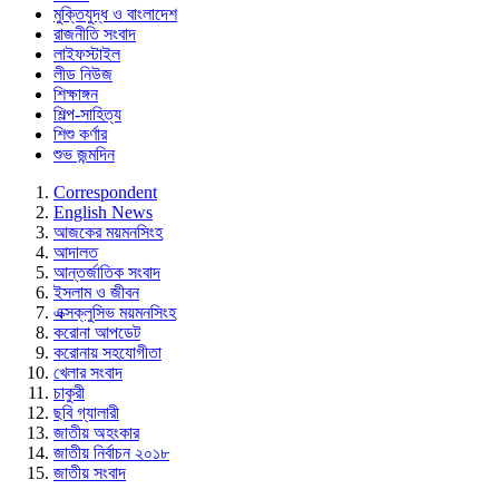
মুক্তিযুদ্ধ ও বাংলাদেশ
রাজনীতি সংবাদ
লাইফস্টাইল
লীড নিউজ
শিক্ষাঙ্গন
শিল্প-সাহিত্য
শিশু কর্ণার
শুভ জন্মদিন
Correspondent
English News
আজকের ময়মনসিংহ
আদালত
আন্তর্জাতিক সংবাদ
ইসলাম ও জীবন
এক্সক্লুসিভ ময়মনসিংহ
করোনা আপডেট
করোনায় সহযোগীতা
খেলার সংবাদ
চাকুরী
ছবি গ্যালারী
জাতীয় অহংকার
জাতীয় নির্বাচন ২০১৮
জাতীয় সংবাদ