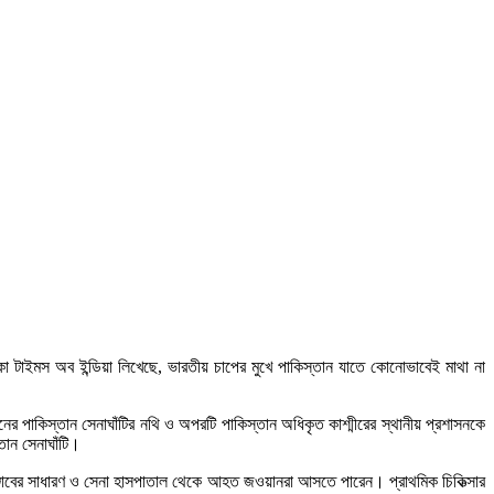
া টাইমস অব ইন্ডিয়া লিখেছে, ভারতীয় চাপের মুখে পাকিস্তান যাতে কোনোভাবেই মাথা না
নের পাকিস্তান সেনাঘাঁটির নথি ও অপরটি পাকিস্তান অধিকৃত কাশ্মীরের স্থানীয় প্রশাসনকে
তান সেনাঘাঁটি।
াঞ্জাবের সাধারণ ও সেনা হাসপাতাল থেকে আহত জওয়ানরা আসতে পারেন। প্রাথমিক চিকিত্‍‌সার