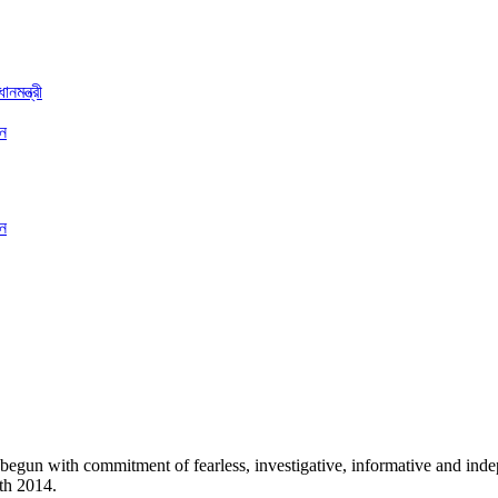
নমন্ত্রী
ান
ান
egun with commitment of fearless, investigative, informative and indepe
th 2014.