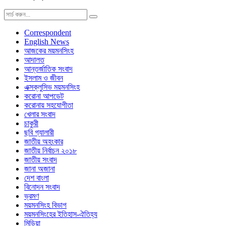
Correspondent
English News
আজকের ময়মনসিংহ
আদালত
আন্তর্জাতিক সংবাদ
ইসলাম ও জীবন
এক্সক্লুসিভ ময়মনসিংহ
করোনা আপডেট
করোনায় সহযোগীতা
খেলার সংবাদ
চাকুরী
ছবি গ্যালারী
জাতীয় অহংকার
জাতীয় নির্বাচন ২০১৮
জাতীয় সংবাদ
জানা অজানা
দেশ বাংলা
বিনোদন সংবাদ
ভ্রমণ
ময়মনসিংহ বিভাগ
ময়মনসিংহের ইতিহাস-ঐতিহ্য
মিডিয়া