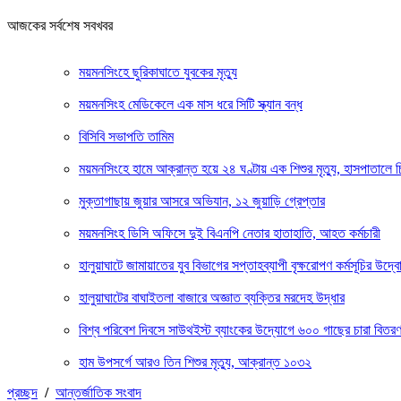
আজকের সর্বশেষ সবখবর
ময়মনসিংহে ছুরিকাঘাতে যুবকের মৃত্যু
ময়মনসিংহ মেডিকেলে এক মাস ধরে সিটি স্ক্যান বন্ধ
বিসিবি সভাপতি তামিম
ময়মনসিংহে হামে আক্রান্ত হয়ে ২৪ ঘণ্টায় এক শিশুর মৃত্যু, হাসপাতালে 
মুক্তাগাছায় জুয়ার আসরে অভিযান, ১২ জুয়াড়ি গ্রেপ্তার
ময়মনসিংহ ডিসি অফিসে দুই বিএনপি নেতার হাতাহাতি, আহত কর্মচারী
হালুয়াঘাটে জামায়াতের যুব বিভাগের সপ্তাহব্যাপী বৃক্ষরোপণ কর্মসূচির উদ্ব
হালুয়াঘাটের বাঘাইতলা বাজারে অজ্ঞাত ব্যক্তির মরদেহ উদ্ধার
বিশ্ব পরিবেশ দিবসে সাউথইস্ট ব্যাংকের উদ্যোগে ৬০০ গাছের চারা বিতর
হাম উপসর্গে আরও তিন শিশুর মৃত্যু, আক্রান্ত ১০৩২
প্রচ্ছদ
/
আন্তর্জাতিক সংবাদ