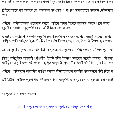
পর সেই হাসপাতাল থেকে তাদের বালোচিস্তানের সিভিল হাসপাতালে পাঠানোর পরিকল্পনা কর
চিঠিতে আরো বলা হয়েছে যে, প্রদেশের সব সেনা ও সাধারণ হাসপাতালে সবরকম মেডিক্যাল
হবে।
এদিকে, পাকিস্তানকে শায়েস্তা করতে পানিকে অস্ত্র হিসেবে ব্যবহার করতে পারে ভারত। প
কেন্দ্রীয় সরকার। বৃহস্পতিবার এমনটাই সিদ্ধান্ত হয়েছে।
ভারতীয় কেন্দ্রীয় পানিসম্পদ মন্ত্রী নিতিন গডকারি এদিন জানান, প্রধানমন্ত্রী নরেন্দ্র
কাশ্মিরে পানি পৌঁছতে ইরাবতী নদীর উপর বাঁধ নির্মাণ হচ্ছে। বাড়তি পানি বিপাশা হয়ে পাঞ্জা
১৪ ফেব্রুয়ারি পুলওয়ামায় আত্মঘাতী বিস্ফোরণের প্রেক্ষিতেই মন্ত্রিসভার এই সিদ্ধা
সিন্ধু পানিচুক্তি অনুযায়ী পূর্বাঞ্চলীয় তিনটি নদীর নিয়ন্ত্রণ ভারতের হাতেই ন্যস্ত। ব
আইয়ুব খান চুক্তিতে সই করেন। চুক্তি অনুযায়ী, পূর্বদেশীয় তিনটি নদী বিপাশা, রবি ও শতদ্
এদিকে, পাকিস্তান অধ্যুষিত কাশ্মির সরকার সীমান্তপারের স্থানীয় প্রশাসনকে চিঠি দিয়ে
এই নিউজ পোর্টালে প্রকাশিত নিউজগুলো বিনা অনুমতিতে অন্য কোথাও ব্যবহার করা বে
আন্তর্জাতিক সংবাদ সর্বশেষ
পাকিস্তানের বিচার ব্যবস্থার প্রশংসায় পঞ্চমুখ ইলন মাস্ক