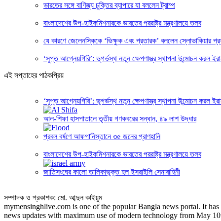
ভারতের সঙ্গে বাণিজ্য চুক্তির ব্যাপারে যা বললেন ট্রাম্প
বাংলাদেশের উপ-হাইকমিশনারকে ভারতের পররাষ্ট্র মন্ত্রণালয়ে তলব
যে কারণে জেলেনস্কিকে ‘ভিক্ষুক এবং প্রতারক’ বললেন স্লোভাকিয়ার প্রধা
‘সুপ্ত আগ্নেয়গিরি’: ভূগর্ভস্থ নতুন ক্ষেপণাস্ত্র স্থাপনা উন্মোচন করল ইর
এই সপ্তাহের পাঠকপ্রিয়
‘সুপ্ত আগ্নেয়গিরি’: ভূগর্ভস্থ নতুন ক্ষেপণাস্ত্র স্থাপনা উন্মোচন করল ইর
আল-শিফা হাসপাতালে তৃতীয় গণকবরের সন্ধান, ৪৯ লাশ উদ্ধার
প্রবল বর্ষণে আফগানিস্তানে ৩৫ জনের প্রাণহানি
বাংলাদেশের উপ-হাইকমিশনারকে ভারতের পররাষ্ট্র মন্ত্রণালয়ে তলব
জাতিসংঘের কালো তালিকাভূক্ত হল ইসরাইলি সেনাবাহিনী
সম্পাদক ও প্রকাশক: মো. আব্দুল কাইয়ুম
mymensinghlive.com is one of the popular Bangla news portal. It has b
news updates with maximum use of modern technology from May 10