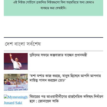
এই নিউজ পোর্টালে প্রকাশিত নিউজগুলো বিনা অনুমতিতে অন্য কোথাও
ব্যবহার করা বেআইনি।
দেশ বাংলা সর্বশেষ
দুদিনের সফরে কক্সবাজার যাচ্ছেন প্রধানমন্ত্রী
‘মশা মশার কাজ করছে, মানুষ হিসেবে আপনি আপনার
দায়িত্ব পালন করছেন তো?’
বিচারের পর আওয়ামীলীগের রাজনৈতিক ভবিষ্যৎ নির্ধারণ
হবে : জোনায়েদ সাকি