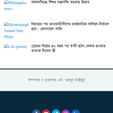
ময়মনসিংহে শিশুর বস্তাবন্দি মরদেহ উদ্ধার
বিচারের পর আওয়ামীলীগের রাজনৈতিক ভবিষ্যৎ নির্ধারণ
হবে : জোনায়েদ সাকি
প্রেমের বিয়ের ৩০ বছর পর স্বামী হঠাৎ বেকার হওয়ায়
তালাক দিলেন স্ত্রী
সম্পাদক ও প্রকাশক: মো. আব্দুল কাইয়ুম