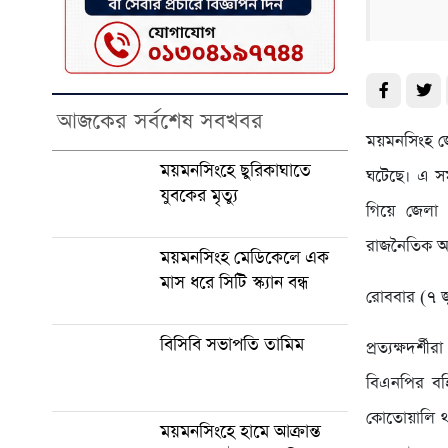
আজকের সর্বশেষ সবখবর
ময়মনসিংহ জে
ময়মনসিংহে ছুরিকাঘাতে
ঘটেছে। এ সময়
যুবকের মৃত্যু
গিয়ে জেলা 
রাজনৈতিক অঙ
ময়মনসিংহ মেডিকেলে এক
মাস ধরে সিটি স্ক্যান বন্ধ
রোববার (৭ জ
বিসিবি সভাপতি তামিম
প্রত্যক্ষদর
বিএনপির বহ
কোতোয়ালি থা
ময়মনসিংহে হামে আক্রান্ত