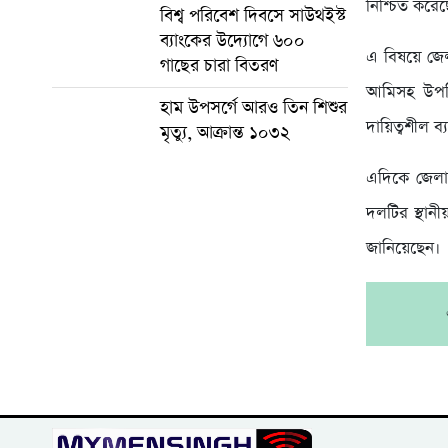
নিশ্চিত করে
বিশ্ব পরিবেশ দিবসে সাউথইস্ট
ব্যাংকের উদ্যোগে ৬০০
এ বিষয়ে জেল
গাছের চারা বিতরণ
আমিসহ উপস্
হাম উপসর্গে আরও তিন শিশুর
দায়িত্বশীল ব
মৃত্যু, আক্রান্ত ১০৩২
এদিকে জেলা 
দলটির স্থানীয়
জানিয়েছেন।