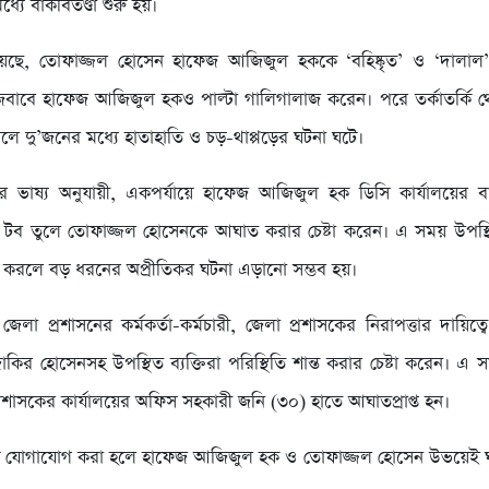
্যে বাকবিতণ্ডা শুরু হয়।
ছে, তোফাজ্জল হোসেন হাফেজ আজিজুল হককে ‘বহিষ্কৃত’ ও ‘দালাল’ 
াবে হাফেজ আজিজুল হকও পাল্টা গালিগালাজ করেন। পরে তর্কাতর্কি থে
উঠলে দু’জনের মধ্যে হাতাহাতি ও চড়-থাপ্পড়ের ঘটনা ঘটে।
্শীদের ভাষ্য অনুযায়ী, একপর্যায়ে হাফেজ আজিজুল হক ডিসি কার্যালয়ের বা
টব তুলে তোফাজ্জল হোসেনকে আঘাত করার চেষ্টা করেন। এ সময় উপস্থিত
্ষেপ করলে বড় ধরনের অপ্রীতিকর ঘটনা এড়ানো সম্ভব হয়।
লা প্রশাসনের কর্মকর্তা-কর্মচারী, জেলা প্রশাসকের নিরাপত্তার দায়িত্ব
কির হোসেনসহ উপস্থিত ব্যক্তিরা পরিস্থিতি শান্ত করার চেষ্টা করেন। এ সম
্রশাসকের কার্যালয়ের অফিস সহকারী জনি (৩০) হাতে আঘাতপ্রাপ্ত হন।
ে যোগাযোগ করা হলে হাফেজ আজিজুল হক ও তোফাজ্জল হোসেন উভয়েই ঘ