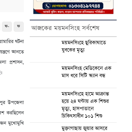
ফ-
ফ
আজকের ময়মনসিংহ সর্বশেষ
রামারির ঘটনা
ময়মনসিংহে ছুরিকাঘাতে
যুবকের মৃত্যু
ন্ত্রণে আনতে
লা প্রশাসন,
ময়মনসিংহ মেডিকেলে এক
ে।
মাস ধরে সিটি স্ক্যান বন্ধ
ময়মনসিংহে হামে আক্রান্ত
হয়ে ২৪ ঘণ্টায় এক শিশুর
রীপুর উপজেলা
মৃত্যু, হাসপাতালে
বেশ করছিলেন
চিকিৎসাধীন ১০১ শিশু
’জন মুখোমুখি
মুক্তাগাছায় জুয়ার আসরে