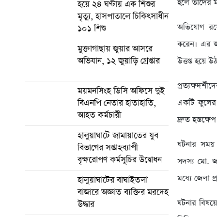
হলে তাদের মধ
হয়ে ২৪ ঘণ্টায় এক শিশুর
মৃত্যু, হাসপাতালে চিকিৎসাধীন
অভিযোগ রয়ে
১০১ শিশু
করেন। এর জব
মুক্তাগাছায় জুয়ার আসরে
অভিযান, ১২ জুয়াড়ি গ্রেপ্তার
উত্তপ্ত হয়ে 
প্রত্যক্ষদর
ময়মনসিংহ ডিসি অফিসে দুই
একটি ফুলের 
বিএনপি নেতার হাতাহাতি,
আহত কর্মচারী
দ্রুত হস্তক
হালুয়াঘাটে জামায়াতের যুব
ঘটনার সময় জে
বিভাগের সপ্তাহব্যাপী
বৃক্ষরোপণ কর্মসূচির উদ্বোধন
সদস্য মো. জা
মধ্যে জেলা প
হালুয়াঘাটের বাঘাইতলা
বাজারে অজ্ঞাত ব্যক্তির মরদেহ
ঘটনার বিষয়
উদ্ধার