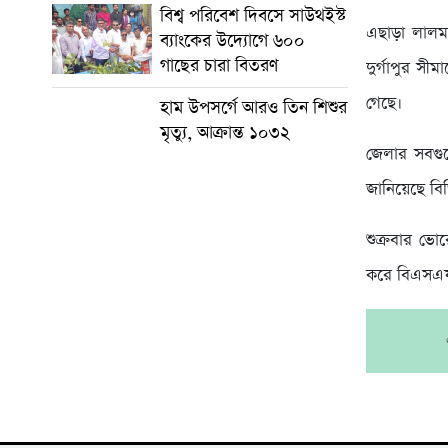
বিশ্ব পরিবেশ দিবসে সাউথইস্ট
এছাড়া লালমন
ব্যাংকের উদ্যোগে ৬০০
গাছের চারা বিতরণ
দুর্গাপুর স
গেছে।
হাম উপসর্গে আরও তিন শিশুর
মৃত্যু, আক্রান্ত ১০৩২
জেলার সবগুল
জানিয়েছে বি
শুক্রবার ভো
করে বিএসএফ।