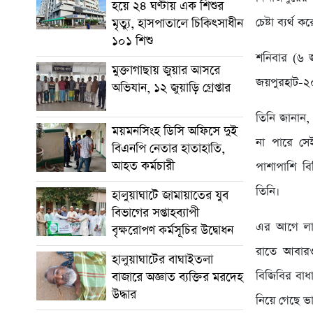
হয়ে ২৪ ঘণ্টায় এক শিশুর
চেষ্টা ব্যর্থ
মৃত্যু, হাসপাতালে চিকিৎসাধীন
১০১ শিশু
শনিবার (৬ জ
মুক্তাগাছায় জুয়ার আসরে
জয়পুরহাট-২০
অভিযান, ১২ জুয়াড়ি গ্রেপ্তার
তিনি জানান,
ময়মনসিংহ ডিসি অফিসে দুই
না পারে সেই
বিএনপি নেতার হাতাহাতি,
আহত কর্মচারী
পাশাপাশি বি
তিনি।
হালুয়াঘাটে জামায়াতের যুব
বিভাগের সপ্তাহব্যাপী
এর আগে লাল
বৃক্ষরোপণ কর্মসূচির উদ্বোধন
রাতে আবারও 
হালুয়াঘাটের বাঘাইতলা
বিজিবির বাধ
বাজারে অজ্ঞাত ব্যক্তির মরদেহ
উদ্ধার
নিয়ে গেছে ভা