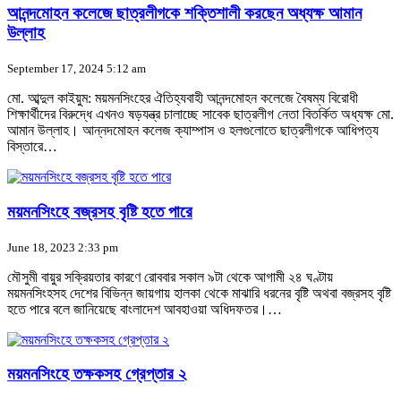
আনন্দমোহন কলেজে ছাত্রলীগকে শক্তিশালী করছেন অধ্যক্ষ আমান
উল্লাহ
September 17, 2024 5:12 am
মো. আব্দুল কাইয়ুম: ময়মনসিংহের ঐতিহ্যবাহী আনন্দমোহন কলেজে বৈষম্য বিরোধী
শিক্ষার্থীদের বিরুদ্ধে এখনও ষড়যন্ত্র চালাচ্ছে সাবেক ছাত্রলীগ নেতা বিতর্কিত অধ্যক্ষ মো.
আমান উল্লাহ। আন্নদমোহন কলেজ ক্যাম্পাস ও হলগুলোতে ছাত্রলীগকে আধিপত্য
বিস্তারে…
ময়মনসিংহে বজ্রসহ বৃষ্টি হতে পারে
June 18, 2023 2:33 pm
মৌসুমী বায়ুর সক্রিয়তার কারণে রোববার সকাল ৯টা থেকে আগামী ২৪ ঘণ্টায়
ময়মনসিংহসহ দেশের বিভিন্ন জায়গায় হালকা থেকে মাঝারি ধরনের বৃষ্টি অথবা বজ্রসহ বৃষ্টি
হতে পারে বলে জানিয়েছে বাংলাদেশ আবহাওয়া অধিদফতর।…
ময়মনসিংহে তক্ষকসহ গ্রেপ্তার ২