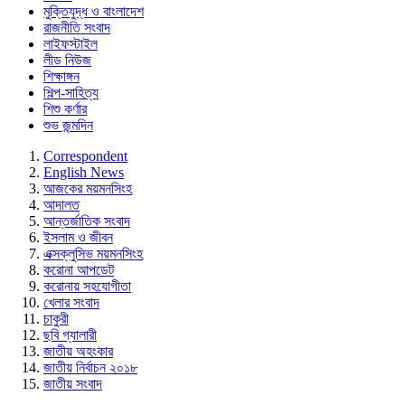
মুক্তিযুদ্ধ ও বাংলাদেশ
রাজনীতি সংবাদ
লাইফস্টাইল
লীড নিউজ
শিক্ষাঙ্গন
শিল্প-সাহিত্য
শিশু কর্ণার
শুভ জন্মদিন
Correspondent
English News
আজকের ময়মনসিংহ
আদালত
আন্তর্জাতিক সংবাদ
ইসলাম ও জীবন
এক্সক্লুসিভ ময়মনসিংহ
করোনা আপডেট
করোনায় সহযোগীতা
খেলার সংবাদ
চাকুরী
ছবি গ্যালারী
জাতীয় অহংকার
জাতীয় নির্বাচন ২০১৮
জাতীয় সংবাদ