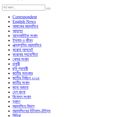
Correspondent
English News
আজকের ময়মনসিংহ
আদালত
আন্তর্জাতিক সংবাদ
ইসলাম ও জীবন
এক্সক্লুসিভ ময়মনসিংহ
করোনা আপডেট
করোনায় সহযোগীতা
খেলার সংবাদ
চাকুরী
ছবি গ্যালারী
জাতীয় অহংকার
জাতীয় নির্বাচন ২০১৮
জাতীয় সংবাদ
জানা অজানা
দেশ বাংলা
বিনোদন সংবাদ
ভ্রমণ
ময়মনসিংহ বিভাগ
ময়মনসিংহের ইতিহাস-ঐতিহ্য
মিডিয়া