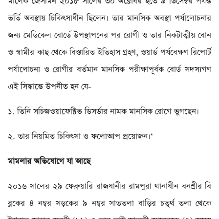
মালেক জেসমিন ২০১৮ সালের ৩০ অক্টোবর হতে ৯ ডিসেম্বর পর্যন্ত
ভর্তি অবস্থায় চিকিৎসাধীন ছিলেন। তার মানসিক অবস্থা পর্যালোচনার
জন্য মেডিকেল বোর্ডে উপস্থাপনের পর রোগী ও তার নিকটাত্মীয় বোন
ও স্বামীর কাছ থেকে বিস্তারিত ইতিহাস গ্রহণ, ওয়ার্ড পর্যবেক্ষণ রিপোর্ট
পর্যালোচনা ও রোগীর বর্তমান মানসিক পরীক্ষাপূর্বক বোর্ড সদস্যগণ
এই সিদ্ধান্তে উপনীত হন যে-
১. তিনি সচিজওয়াফেক্টিভ ডিসর্ডার নামক মানসিক রোগে ভুগছেন।
২. তার নিয়মিত চিকিৎসা ও ফলোআপ প্রয়োজন।‘
মামলার অভিযোগে যা আছে
২০১৬ সালের ২৯ ফেব্রুয়ারি রাজধানীর রামপুরা থানাধীন বনশ্রীর বি
ব্লকের ৪ নম্বর সড়কের ৯ নম্বর সাততলা বাড়ির চতুর্থ তলা থেকে