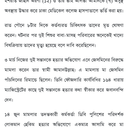
ইশরাত জাহান অরণী (১২) ও তার ভাই আলভী আমানকে (৭) অসুস্থ
অবস্থায় উদ্ধার করে ঢাকা মেডিকেল কলেজ হাসপাতালে ভর্তি করা হয়।
রাত পৌনে ৮টার দিকে কর্তব্যরত চিকিৎসক তাদের মৃত ঘোষণা
করেন। ঘটনার পর দুই শিশুর বাবা-মাসহ পরিবারের অনেকেই খাদ্যে
বিষক্রিয়ায় তাদের মৃত্যু হয়েছে বলে দাবি করেছিলেন।
৩ মার্চ নিজের দুই সন্তানকে হত্যার অভিযোগ এনে জেসমিনের বিরুদ্ধে
মামলা করেন তার স্বামী আমানউল্লাহ। এ মামলায় মা জেসমিন
পাঁচদিনের রিমান্ডে ছিলেন। তিনি ফৌজদারি কার্যবিধির ১৬৪ ধারায়
ম্যাজিস্ট্রেটের কাছে দুই সন্তানকে হত্যার কথা স্বীকার করে জবানবন্দি
দেন।
১৪ জুন মামলার তদন্তকারী কর্মকর্তা ডিবি পুলিশের পরিদর্শক
লোকমান হেকিম হত্যার অভিযোগে একমাত্র আসামি করে মা