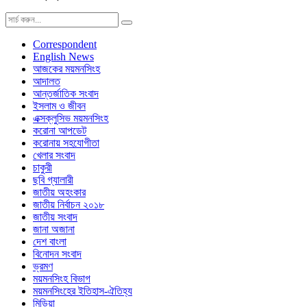
Correspondent
English News
আজকের ময়মনসিংহ
আদালত
আন্তর্জাতিক সংবাদ
ইসলাম ও জীবন
এক্সক্লুসিভ ময়মনসিংহ
করোনা আপডেট
করোনায় সহযোগীতা
খেলার সংবাদ
চাকুরী
ছবি গ্যালারী
জাতীয় অহংকার
জাতীয় নির্বাচন ২০১৮
জাতীয় সংবাদ
জানা অজানা
দেশ বাংলা
বিনোদন সংবাদ
ভ্রমণ
ময়মনসিংহ বিভাগ
ময়মনসিংহের ইতিহাস-ঐতিহ্য
মিডিয়া