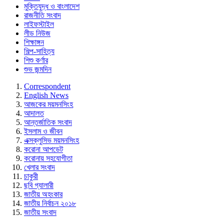
মুক্তিযুদ্ধ ও বাংলাদেশ
রাজনীতি সংবাদ
লাইফস্টাইল
লীড নিউজ
শিক্ষাঙ্গন
শিল্প-সাহিত্য
শিশু কর্ণার
শুভ জন্মদিন
Correspondent
English News
আজকের ময়মনসিংহ
আদালত
আন্তর্জাতিক সংবাদ
ইসলাম ও জীবন
এক্সক্লুসিভ ময়মনসিংহ
করোনা আপডেট
করোনায় সহযোগীতা
খেলার সংবাদ
চাকুরী
ছবি গ্যালারী
জাতীয় অহংকার
জাতীয় নির্বাচন ২০১৮
জাতীয় সংবাদ