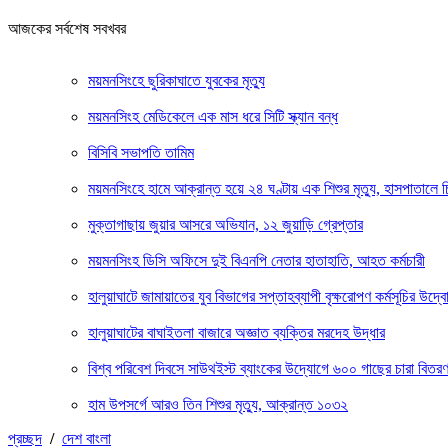
আজকের সর্বশেষ সবখবর
ময়মনসিংহে ছুরিকাঘাতে যুবকের মৃত্যু
ময়মনসিংহ মেডিকেলে এক মাস ধরে সিটি স্ক্যান বন্ধ
বিসিবি সভাপতি তামিম
ময়মনসিংহে হামে আক্রান্ত হয়ে ২৪ ঘণ্টায় এক শিশুর মৃত্যু, হাসপাতালে 
মুক্তাগাছায় জুয়ার আসরে অভিযান, ১২ জুয়াড়ি গ্রেপ্তার
ময়মনসিংহ ডিসি অফিসে দুই বিএনপি নেতার হাতাহাতি, আহত কর্মচারী
হালুয়াঘাটে জামায়াতের যুব বিভাগের সপ্তাহব্যাপী বৃক্ষরোপণ কর্মসূচির উদ্ব
হালুয়াঘাটের বাঘাইতলা বাজারে অজ্ঞাত ব্যক্তির মরদেহ উদ্ধার
বিশ্ব পরিবেশ দিবসে সাউথইস্ট ব্যাংকের উদ্যোগে ৬০০ গাছের চারা বিতর
হাম উপসর্গে আরও তিন শিশুর মৃত্যু, আক্রান্ত ১০৩২
প্রচ্ছদ
/
দেশ বাংলা