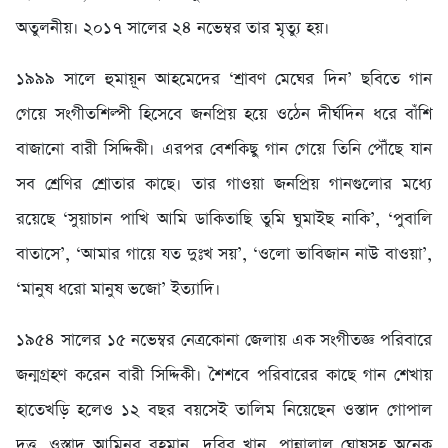
অতুলনীয়। ২০১৭ সালের ২৪ নভেম্বর তার মৃত্যু হয়।
১৯৯৯ সালে হুমায়ূন আহমেদের ‘শ্রাবণ মেঘের দিন’ ছবিতে গান
গেয়ে সংগীতশিল্পী হিসেবে জনপ্রিয় হয়ে ওঠেন দীর্ঘদিন ধরে বাঁশি
বাজানো বারী সিদ্দিকী। এরপর বেশকিছু গান গেয়ে তিনি পৌঁছে যান
সব শ্রেণির শ্রোতার কাছে। তার গাওয়া জনপ্রিয় গানগুলোর মধ্যে
রয়েছে ‘সুয়াচান পাখি আমি ডাকিতাছি তুমি ঘুমাইছ নাকি’, ‘পুবালি
বাতাসে’, ‘আমার গায়ে যত দুঃখ সয়’, ‘ওলো ভাবিজান নাউ বাওয়া’,
‘মানুষ ধরো মানুষ ভজো’ ইত্যাদি।
১৯৫৪ সালের ১৫ নভেম্বর নেত্রকোনা জেলায় এক সংগীতজ্ঞ পরিবারে
জন্মগ্রহণ করেন বারী সিদ্দিকী। শৈশবে পরিবারের কাছে গান শেখায়
হাতেখড়ি হলেও ১২ বছর বয়সেই তালিম নিয়েছেন ওস্তাদ গোপাল
দত্ত, ওস্তাদ আমিনুর রহমান, দবির খান, পান্নালাল ঘোষসহ অনেক