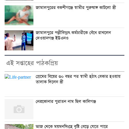
জামালপুরের বকশীগঞ্জে স্বামীর পুরুষাঙ্গ কাটলো স্ত্রী
জামালপুরে পল্লীবিদ্যুৎ কর্মচারীকে বেঁধে রাখলেন
দেওয়ানগঞ্জ ইউএনও
এই সপ্তাহের পাঠকপ্রিয়
প্রেমের বিয়ের ৩০ বছর পর স্বামী হঠাৎ বেকার হওয়ায়
তালাক দিলেন স্ত্রী
নেত্রকোনার পুরাতন নাম ছিল কালিগঞ্জ
আজ থেকে ময়মনসিংহে বৃষ্টি বেড়ে যেতে পারে