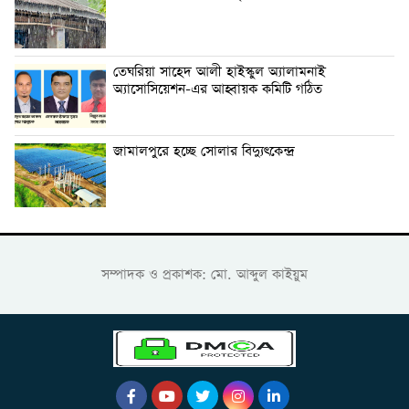
তেঘরিয়া সাহেদ আলী হাইস্কুল অ্যালামনাই
অ্যাসোসিয়েশন-এর আহ্বায়ক কমিটি গঠিত
জামালপুরে হচ্ছে সোলার বিদ্যুৎকেন্দ্র
সম্পাদক ও প্রকাশক: মো. আব্দুল কাইয়ুম