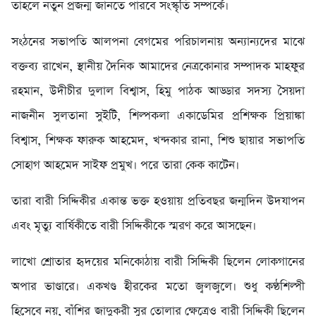
তাহলে নতুন প্রজন্ম জানতে পারবে সংস্কৃতি সম্পর্কে।
সংঠনের সভাপতি আলপনা বেগমের পরিচালনায় অন্যান্যদের মাঝে
বক্তব্য রাখেন, স্থানীয় দৈনিক আমাদের নেত্রকোনার সম্পাদক মাহফুর
রহমান, উদীচীর দুলাল বিশ্বাস, হিমু পাঠক আড্ডার সদস্য সৈয়দা
নাজনীন সুলতানা সুইটি, শিল্পকলা একাডেমির প্রশিক্ষক প্রিয়াঙ্কা
বিশ্বাস, শিক্ষক ফারুক আহমেদ, খন্দকার রানা, শিশু ছায়ার সভাপতি
সোহাগ আহমেদ সাইফ প্রমুখ। পরে তারা কেক কাটেন।
তারা বারী সিদ্দিকীর একান্ত ভক্ত হওয়ায় প্রতিবছর জন্মদিন উদযাপন
এবং মৃত্যু বার্ষিকীতে বারী সিদ্দিকীকে স্মরণ করে আসছেন।
লাখো শ্রোতার হৃদয়ের মনিকোঠায় বারী সিদ্দিকী ছিলেন লোকগানের
অপার ভাণ্ডারে। একখণ্ড হীরকের মতো জ্বলজ্বলে। শুধু কণ্ঠশিল্পী
হিসেবে নয়, বাঁশির জাদুকরী সুর তোলার ক্ষেত্রেও বারী সিদ্দিকী ছিলেন