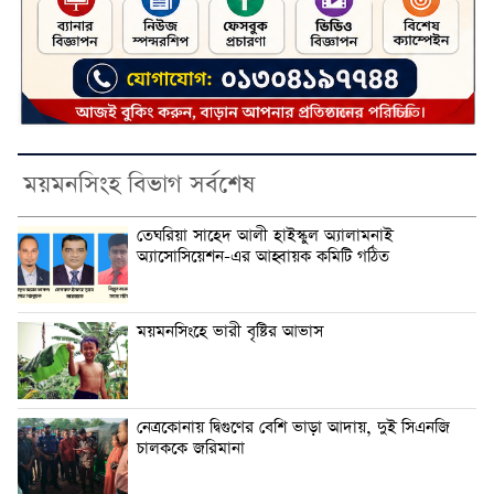
ময়মনসিংহ বিভাগ সর্বশেষ
তেঘরিয়া সাহেদ আলী হাইস্কুল অ্যালামনাই
অ্যাসোসিয়েশন-এর আহ্বায়ক কমিটি গঠিত
ময়মনসিংহে ভারী বৃষ্টির আভাস
নেত্রকোনায় দ্বিগুণের বেশি ভাড়া আদায়, দুই সিএনজি
চালককে জরিমানা