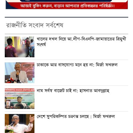
রাজনীতি সংবাদ সর্বশেষ
খালের দখল নিয়ে আ.লীগ-বিএনপি-জামায়াতের ত্রিমুখী
সংঘর্ষ
ঢাকাকে আর বাসযোগ্য মনে হয় না: মির্জা ফখরুল
নাম সর্বস্ব বাজেট চাই না: হাসনাত আবদুল্লাহ
দেশে সুপরিকল্পিত চক্রান্ত চলছে : মির্জা ফখরুল