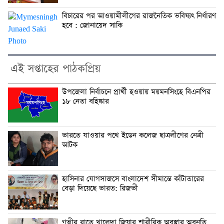
বিচারের পর আওয়ামীলীগের রাজনৈতিক ভবিষ্যৎ নির্ধারণ
হবে : জোনায়েদ সাকি
এই সপ্তাহের পাঠকপ্রিয়
উপজেলা নির্বাচনে প্রার্থী হওয়ায় ময়মনসিংহে বিএনপির
১৮ নেতা বহিষ্কার
ভারতে যাওয়ার পথে ইডেন কলেজ ছাত্রলীগের নেত্রী
আটক
হাসিনার যোগসাজসে বাংলাদেশ সীমান্তে কাঁটাতারের
বেড়া দিয়েছে ভারত: রিজভী
গভীর রাতে খালেদা জিয়ার শারীরিক অবস্থার অবনতি,