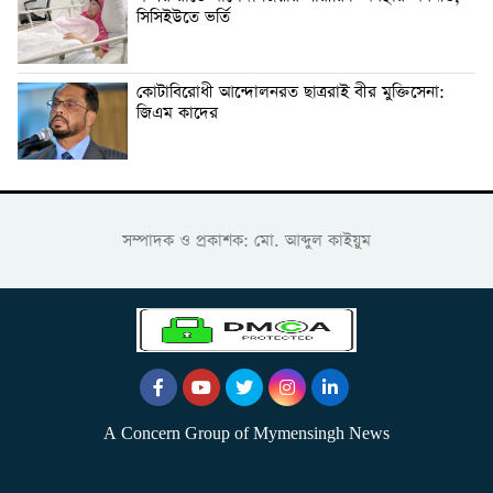
সিসিইউতে ভর্তি
কোটাবিরোধী আন্দোলনরত ছাত্ররাই বীর মুক্তিসেনা:
জিএম কাদের
সম্পাদক ও প্রকাশক: মো. আব্দুল কাইয়ুম
A Concern Group of Mymensingh News