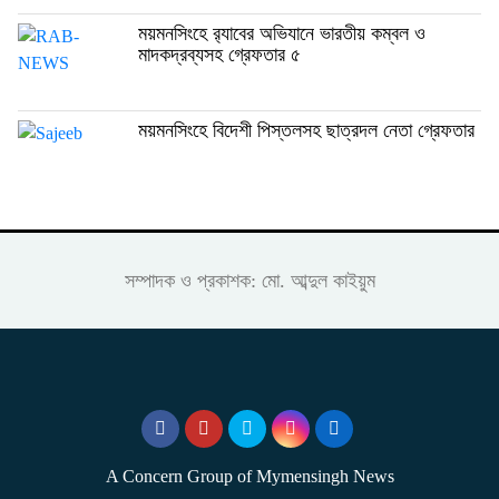
ময়মনসিংহে র‍্যাবের অভিযানে ভারতীয় কম্বল ও
মাদকদ্রব্যসহ গ্রেফতার ৫
ময়মনসিংহে বিদেশী পিস্তলসহ ছাত্রদল নেতা গ্রেফতার
সম্পাদক ও প্রকাশক: মো. আব্দুল কাইয়ুম
A Concern Group of Mymensingh News