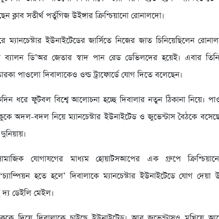
েন ক্লাব সতীর্থ পর্তুগিজ উইঙ্গার ক্রিশ্চিয়ানো রোনালদো।
িয়ারে ম্যানচেস্টার ইউনাইটেডের জার্সিতে নিজের জাত চিনিয়েছিলেন রোনাল
থম ব্যালন ডি’অর জেতার স্বাদ পান রেড ডেভিলদের হয়েই। এবার তিনি
 তারকা পাওলো দিবালাকেও ওল্ড ট্রাফোর্ডে যোগ দিতে বলেছেন।
েকদিন ধরে ফুটবল বিশ্বে আলোচনা হচ্ছে দিবালার নতুন ঠিকানা নিয়ে। প
কুকে অদল-বদল নিয়ে ম্যানচেস্টার ইউনাইটেড ও জুভেন্টাস বৈঠকে বসেছে
দুনিয়ায়।
সামাজিক যোগাযগের মাধ্যম হোয়াটসআপের এক গ্রুপে ক্রিশ্চিয়া
‘চ্যাম্পিয়ন হতে হলে’ দিবালাকে ম্যানচেস্টার ইউনাইটেডে যোগ দেয়া
ে দ্য ডেইলি মেইল।
লুকাকুকে দিয়ে দিবালাকে চাইছে ইউনাইটেড। আর জুভেন্টাসও মুখিয়ে আ