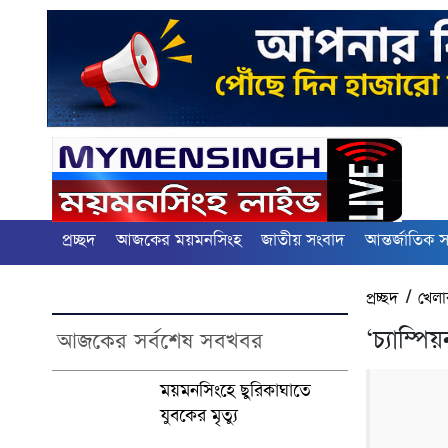
প্রচ্ছদ
আজকের ময়মনসিংহ
জাতীয় সংবাদ
আন্তর্জাতিক 
প্রচ্ছদ
/
খেলা
‘চ্যাম্
আজকের সর্বশেষ সবখবর
ময়মনসিংহে ছুরিকাঘাতে
যুবকের মৃত্যু