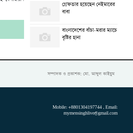
গ্রেফতার হয়েছেন নেইমারের
বাবা
।
বাংলাদেশের বাঁচা-মরার ম্যাচে
বৃষ্টির হানা
সম্পাদক ও প্রকাশক: মো. আব্দুল কাইয়ুম
Mobile: +8801304197744 , Email:
mymensinghlive@gmail.com