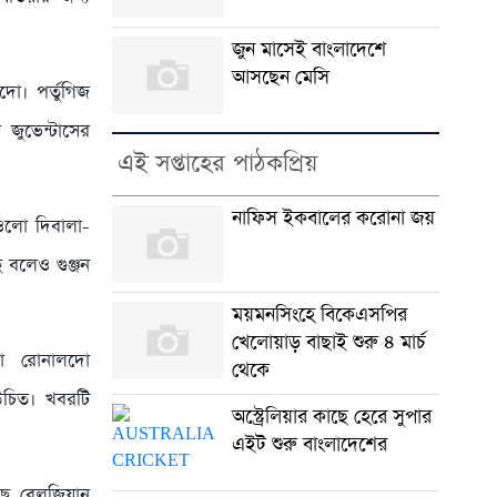
জুন মাসেই বাংলাদেশে
আসছেন মেসি
দো। পর্তুগিজ
 জুভেন্টাসের
এই সপ্তাহের পাঠকপ্রিয়
নাফিস ইকবালের করোনা জয়
াওলো দিবালা-
 বলেও গুঞ্জন
ময়মনসিংহে বিকেএসপির
খেলোয়াড় বাছাই শুরু ৪ মার্চ
নো রোনালদো
থেকে
 উচিত। খবরটি
অস্ট্রেলিয়ার কাছে হেরে সুপার
এইট শুরু বাংলাদেশের
ছে বেলজিয়ান