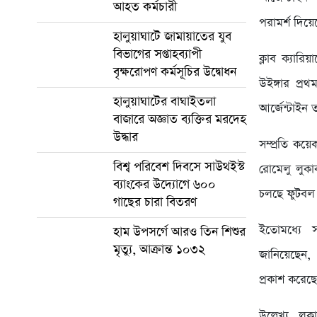
আহত কর্মচারী
পরামর্শ দিয়েছ
হালুয়াঘাটে জামায়াতের যুব
বিভাগের সপ্তাহব্যাপী
ক্লাব ক্যার
বৃক্ষরোপণ কর্মসূচির উদ্বোধন
উইঙ্গার প্র
হালুয়াঘাটের বাঘাইতলা
আর্জেন্টাইন
বাজারে অজ্ঞাত ব্যক্তির মরদেহ
উদ্ধার
সম্প্রতি কয়
বিশ্ব পরিবেশ দিবসে সাউথইস্ট
রোমেলু লুকা
ব্যাংকের উদ্যোগে ৬০০
চলছে ফুটবল 
গাছের চারা বিতরণ
ইতোমধ্যে 
হাম উপসর্গে আরও তিন শিশুর
মৃত্যু, আক্রান্ত ১০৩২
জানিয়েছেন, 
প্রকাশ করেছ
উল্লেখ্য, 