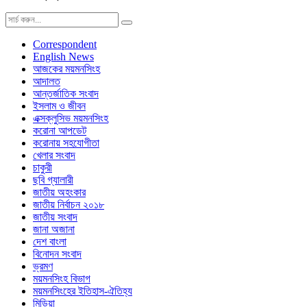
Correspondent
English News
আজকের ময়মনসিংহ
আদালত
আন্তর্জাতিক সংবাদ
ইসলাম ও জীবন
এক্সক্লুসিভ ময়মনসিংহ
করোনা আপডেট
করোনায় সহযোগীতা
খেলার সংবাদ
চাকুরী
ছবি গ্যালারী
জাতীয় অহংকার
জাতীয় নির্বাচন ২০১৮
জাতীয় সংবাদ
জানা অজানা
দেশ বাংলা
বিনোদন সংবাদ
ভ্রমণ
ময়মনসিংহ বিভাগ
ময়মনসিংহের ইতিহাস-ঐতিহ্য
মিডিয়া