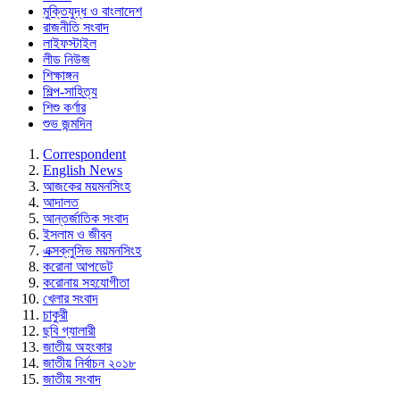
মুক্তিযুদ্ধ ও বাংলাদেশ
রাজনীতি সংবাদ
লাইফস্টাইল
লীড নিউজ
শিক্ষাঙ্গন
শিল্প-সাহিত্য
শিশু কর্ণার
শুভ জন্মদিন
Correspondent
English News
আজকের ময়মনসিংহ
আদালত
আন্তর্জাতিক সংবাদ
ইসলাম ও জীবন
এক্সক্লুসিভ ময়মনসিংহ
করোনা আপডেট
করোনায় সহযোগীতা
খেলার সংবাদ
চাকুরী
ছবি গ্যালারী
জাতীয় অহংকার
জাতীয় নির্বাচন ২০১৮
জাতীয় সংবাদ