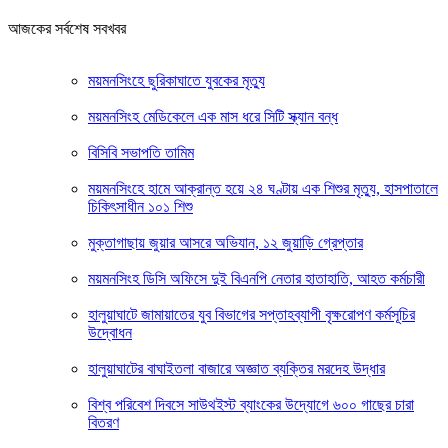
আজকের সর্বশেষ সবখবর
ময়মনসিংহে ছুরিকাঘাতে যুবকের মৃত্যু
ময়মনসিংহ মেডিকেলে এক মাস ধরে সিটি স্ক্যান বন্ধ
বিসিবি সভাপতি তামিম
ময়মনসিংহে হামে আক্রান্ত হয়ে ২৪ ঘণ্টায় এক শিশুর মৃত্যু, হাসপাতালে
চিকিৎসাধীন ১০১ শিশু
মুক্তাগাছায় জুয়ার আসরে অভিযান, ১২ জুয়াড়ি গ্রেপ্তার
ময়মনসিংহ ডিসি অফিসে দুই বিএনপি নেতার হাতাহাতি, আহত কর্মচারী
হালুয়াঘাটে জামায়াতের যুব বিভাগের সপ্তাহব্যাপী বৃক্ষরোপণ কর্মসূচির
উদ্বোধন
হালুয়াঘাটের বাঘাইতলা বাজারে অজ্ঞাত ব্যক্তির মরদেহ উদ্ধার
বিশ্ব পরিবেশ দিবসে সাউথইস্ট ব্যাংকের উদ্যোগে ৬০০ গাছের চারা
বিতরণ