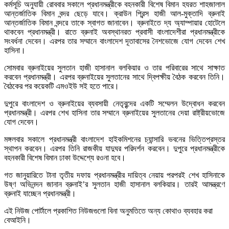
কর্মসূচি অনুযায়ী রোববার সকালে প্রধানমন্ত্রীকে বহনকারী বিশেষ বিমান হযরত শাহজালাল
আন্তর্জাতিক বিমান বন্দর ছেড়ে যাবে। ক্রাউন প্রিন্স হাজী আল-মুক্তাদি ব্রুনাই
আন্তর্জাতিক বিমান বন্দরে তাকে স্বাগত জানাবেন। ব্রুনাইতে দ্য অ্যাম্পায়ার হোটেলে
থাকবেন প্রধানমন্ত্রী। রাতে ব্রুনাই অবস্থানরত প্রবাসী বাংলাদেশীরা প্রধানমন্ত্রীকে
সংবর্ধনা দেবেন। এরপর তার সম্মানে বাংলাদেশ দূতাবাসের নৈশভোজে যোগ দেবেন শেখ
হাসিনা।
সোমবার ব্রুনাইয়ের সুলতান হাজী হাসানাল বলকিয়ার ও তার পরিবারের সাথে সাক্ষাত
করবেন প্রধানমন্ত্রী। এরপর ব্রুনাইয়ের সুলতানের সাথে দ্বিপক্ষীয় বৈঠক করবেন তিনি।
বৈঠকের পর কয়েকটি এমওইউ সই হতে পারে।
দুপুরে বাংলাদেশ ও ব্রুনাইয়ের ব্যবসায়ী নেতৃবৃন্দের একটি সম্মেলন উদ্বোধন করবেন
প্রধানমন্ত্রী। এরপর শেখ হাসিনা তার সম্মানে ব্রুনাইয়ের সুলতানের দেয়া রাষ্ট্রীয়ভোজে
যোগ দেবেন।
মঙ্গলবার সকালে প্রধানমন্ত্রী বাংলাদেশ হাইকমিশনের চ্যান্সারি ভবনের ভিত্তিপ্রস্তর
স্থাপন করবেন। এরপর তিনি রাজকীয় যাদুঘর পরিদর্শন করবেন। দুপুরে প্রধানমন্ত্রীকে
বহনকারী বিশেষ বিমান ঢাকা উদ্দেশ্যে রওনা হবে।
গত জানুয়ারিতে টানা তৃতীয় দফায় প্রধানমন্ত্রীর দায়িত্ব নেয়ায় পরপরই শেখ হাসিনাকে
উষ্ণ অভিনন্দন জানান ব্রুনাই’র সুলতান হাজী হাসানাল বলকিয়ার। তারই আমন্ত্রণে
ব্রুনাই যাচ্ছেন প্রধানমন্ত্রী।
এই নিউজ পোর্টালে প্রকাশিত নিউজগুলো বিনা অনুমতিতে অন্য কোথাও ব্যবহার করা
বেআইনি।